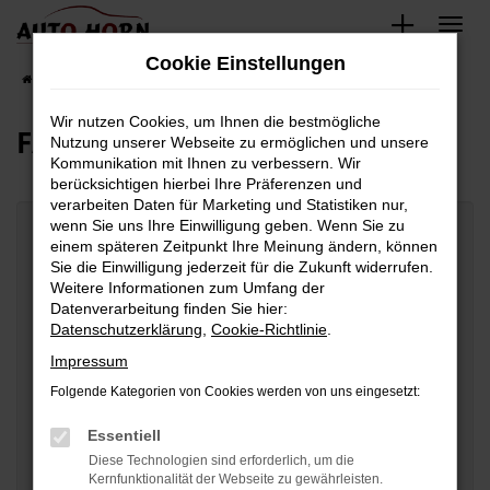
Zum
Hauptinhalt
Cookie Einstellungen
springen
Startseite
Fahrzeugverkauf
Fahrzeuganfrage
Wir nutzen Cookies, um Ihnen die bestmögliche
FAHRZEUGANFRAGE
Nutzung unserer Webseite zu ermöglichen und unsere
Kommunikation mit Ihnen zu verbessern. Wir
berücksichtigen hierbei Ihre Präferenzen und
verarbeiten Daten für Marketing und Statistiken nur,
wenn Sie uns Ihre Einwilligung geben. Wenn Sie zu
einem späteren Zeitpunkt Ihre Meinung ändern, können
Fahrzeugdaten
Sie die Einwilligung jederzeit für die Zukunft widerrufen.
Weitere Informationen zum Umfang der
Hersteller
*
Datenverarbeitung finden Sie hier:
Datenschutzerklärung
,
Cookie-Richtlinie
.
Impressum
Modell
Folgende Kategorien von Cookies werden von uns eingesetzt:
Essentiell
Fahrzeugtyp auswählen
Diese Technologien sind erforderlich, um die
Kernfunktionalität der Webseite zu gewährleisten.