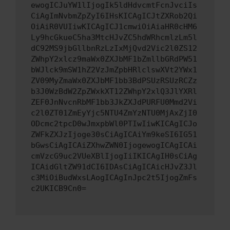
ewogICJuYW1lIjogIk5ldHdvcmtFcnJvciIs
CiAgImNvbmZpZyI6IHsKICAgICJtZXRob2Qi
OiAiR0VUIiwKICAgICJ1cmwiOiAiaHR0cHM6
Ly9hcGkueC5ha3MtcHJvZC5hdWRhcmlzLm5l
dC92MS9jbGllbnRzLzIxMjQvd2Vic2l0ZS12
ZWhpY2xlcz9maWx0ZXJbMF1bZmllbGRdPW51
bWJlck9mSW1hZ2VzJmZpbHRlclswXVt2YWx1
ZV09MyZmaWx0ZXJbMF1bb3BdPSUzRSUzRCZz
b3J0WzBdW2ZpZWxkXT12ZWhpY2xlQ3JlYXRl
ZEF0JnNvcnRbMF1bb3JkZXJdPURFU0Mmd2Vi
c2l0ZT01ZmEyYjc5NTU4ZmYzNTU0MjAxZjI0
ODcmc2tpcD0wJmxpbWl0PTIwIiwKICAgICJo
ZWFkZXJzIjoge30sCiAgICAiYm9keSI6IG51
bGwsCiAgICAiZXhwZWN0IjogewogICAgICAi
cmVzcG9uc2VUeXBlIjogIiIKICAgIH0sCiAg
ICAidGltZW91dCI6IDAsCiAgICAicHJvZ3Jl
c3MiOiBudWxsLAogICAgInJpc2t5IjogZmFs
c2UKICB9Cn0=