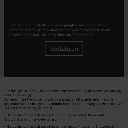
Es wird versucht, Inhalte von
www.google.com
zu laden. Dabei
können Daten an Dritte weitergegeben werden. Wenn Sie damit
einverstanden sind, klicken Sie bitte auf "Bestätigen".
Bestätigen
1
Ehemaliger Neupreis (Unverbindliche Preisempfehlung des Herstellers am Tag
der Erstzulassung).
Der errechnete Preisvorteil sowie die angegebene Ersparnis errechnet sich
gegenüber der ehemaligen unverbindlichen Preisempfehlung des Herstellers am
Tag der Erstzulassung (Neupreis).
2
Hierbei handelt es sich um ein Finanzierungs-Angebot. Preise sind
Bruttopreise. Irrtümer vorbehalten.
3
Hierbei handelt es sich um ein Leasing-Angebot. Preise sind Bruttopreise.