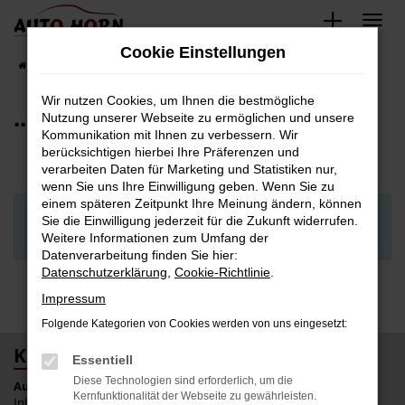
Zum
Hauptinhalt
Cookie Einstellungen
springen
Startseite
Fahrzeugverkauf
... weitere 30.000 Fahrzeuge
Wir nutzen Cookies, um Ihnen die bestmögliche
... WEITERE 30.000 FAHRZEUGE
Nutzung unserer Webseite zu ermöglichen und unsere
Kommunikation mit Ihnen zu verbessern. Wir
berücksichtigen hierbei Ihre Präferenzen und
verarbeiten Daten für Marketing und Statistiken nur,
wenn Sie uns Ihre Einwilligung geben. Wenn Sie zu
einem späteren Zeitpunkt Ihre Meinung ändern, können
Um diesen Service nutzen zu können, müssen Sie die
Sie die Einwilligung jederzeit für die Zukunft widerrufen.
fuktionalen
Cookies
akzeptieren.
Weitere Informationen zum Umfang der
Datenverarbeitung finden Sie hier:
Datenschutzerklärung
,
Cookie-Richtlinie
.
Impressum
Folgende Kategorien von Cookies werden von uns eingesetzt:
KONTAKT
Essentiell
Diese Technologien sind erforderlich, um die
Auto Horn e.K.
Kernfunktionalität der Webseite zu gewährleisten.
Inhaber: Tim Wulf