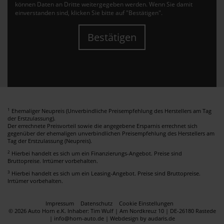
können Daten an Dritte weitergegeben werden. Wenn Sie damit
einverstanden sind, klicken Sie bitte auf "Bestätigen".
Bestätigen
1
Ehemaliger Neupreis (Unverbindliche Preisempfehlung des Herstellers am Tag
der Erstzulassung).
Der errechnete Preisvorteil sowie die angegebene Ersparnis errechnet sich
gegenüber der ehemaligen unverbindlichen Preisempfehlung des Herstellers am
Tag der Erstzulassung (Neupreis).
2
Hierbei handelt es sich um ein Finanzierungs-Angebot. Preise sind
Bruttopreise. Irrtümer vorbehalten.
3
Hierbei handelt es sich um ein Leasing-Angebot. Preise sind Bruttopreise.
Irrtümer vorbehalten.
Impressum
Datenschutz
Cookie Einstellungen
© 2026 Auto Horn e.K. Inhaber: Tim Wulf | Am Nordkreuz 10 | DE-26180 Rastede
| info@horn-auto.de |
Webdesign by audaris.de