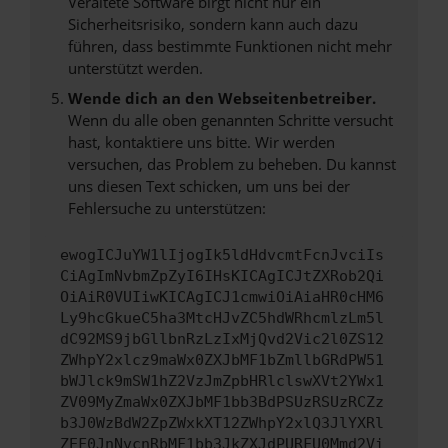
Veraltete Software birgt nicht nur ein
Sicherheitsrisiko, sondern kann auch dazu
führen, dass bestimmte Funktionen nicht mehr
unterstützt werden.
Wende dich an den Webseitenbetreiber.
Wenn du alle oben genannten Schritte versucht
hast, kontaktiere uns bitte. Wir werden
versuchen, das Problem zu beheben. Du kannst
uns diesen Text schicken, um uns bei der
Fehlersuche zu unterstützen:
ewogICJuYW1lIjogIk5ldHdvcmtFcnJvciIs
CiAgImNvbmZpZyI6IHsKICAgICJtZXRob2Qi
OiAiR0VUIiwKICAgICJ1cmwiOiAiaHR0cHM6
Ly9hcGkueC5ha3MtcHJvZC5hdWRhcmlzLm5l
dC92MS9jbGllbnRzLzIxMjQvd2Vic2l0ZS12
ZWhpY2xlcz9maWx0ZXJbMF1bZmllbGRdPW51
bWJlck9mSW1hZ2VzJmZpbHRlclswXVt2YWx1
ZV09MyZmaWx0ZXJbMF1bb3BdPSUzRSUzRCZz
b3J0WzBdW2ZpZWxkXT12ZWhpY2xlQ3JlYXRl
ZEF0JnNvcnRbMF1bb3JkZXJdPURFU0Mmd2Vi