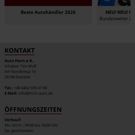
 Autohändler 2026
NEU! NEU! NEU! NEU! NEU! N
Aktuelles
Bundesweiter Zulassungsservice für 
KONTAKT
Auto Horn e.K.
Inhaber: Tim Wulf
Am Nordkreuz 10
26180 Rastede
Tel.:
+49 4402 939 47 80
E-Mail:
info@horn-auto.de
ÖFFNUNGSZEITEN
Verkauf:
Mo. bis Fr.: 09:00 bis 18:00 Uhr
Sa.: geschlossen