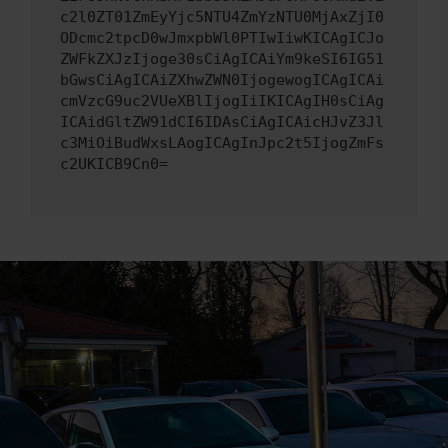
c2l0ZT01ZmEyYjc5NTU4ZmYzNTU0MjAxZjI0
ODcmc2tpcD0wJmxpbWl0PTIwIiwKICAgICJo
ZWFkZXJzIjoge30sCiAgICAiYm9keSI6IG51
bGwsCiAgICAiZXhwZWN0IjogewogICAgICAi
cmVzcG9uc2VUeXBlIjogIiIKICAgIH0sCiAg
ICAidGltZW91dCI6IDAsCiAgICAicHJvZ3Jl
c3MiOiBudWxsLAogICAgInJpc2t5IjogZmFs
c2UKICB9Cn0=