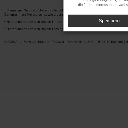
Technologien eingesetzt, die v
die für Ihre Interessen relevant s
1
Ehemaliger Neupreis (Unverbindliche Preisempfehlung des Herstellers am Tag der E
Der errechnete Preisvorteil sowie die angegebene Ersparnis errechnet sich gegenüb
Speichern
2
Hierbei handelt es sich um ein Finanzierungs-Angebot. Preise sind Bruttopreise. I
3
Hierbei handelt es sich um ein Leasing-Angebot. Preise sind Bruttopreise. Irrtümer
© 2026 Auto Horn e.K. Inhaber: Tim Wulf | Am Nordkreuz 10 | DE-26180 Rastede |