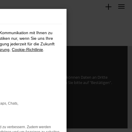
 Kommunikation mit Ihnen zu
stiken nur, wenn Sie uns Ihre
ung jederzeit für die Zukunft
ärung
,
Cookie-Richtlinie
.
von
www.google.com
zu laden. Dabei können Daten an Dritte
ie damit einverstanden sind, klicken Sie bitte auf "Bestätigen".
Bestätigen
Maps, Chats,
nd zu verbessern. Zudem werden