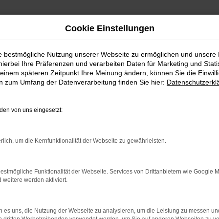
Cookie Einstellungen
ie bestmögliche Nutzung unserer Webseite zu ermöglichen und unsere
hierbei Ihre Präferenzen und verarbeiten Daten für Marketing und Stati
einem späteren Zeitpunkt Ihre Meinung ändern, können Sie die Einwillig
en zum Umfang der Datenverarbeitung finden Sie hier:
Datenschutzerkl
GSZEITEN
en von uns eingesetzt:
 bis 18:00 Uhr
Es wird versucht, Inhalte 
weitergegeben werden. Wenn S
rlich, um die Kernfunktionalität der Webseite zu gewährleisten.
 bis 17:00 Uhr
estmögliche Funktionalität der Webseite. Services von Drittanbietern wie Google 
eitere werden aktiviert.
 es uns, die Nutzung der Webseite zu analysieren, um die Leistung zu messen u