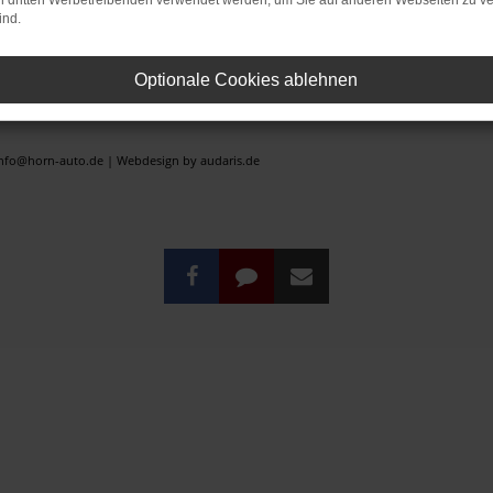
on dritten Werbetreibenden verwendet werden, um Sie auf anderen Webseiten zu ve
ind.
rstzulassung).
er der ehemaligen unverbindlichen Preisempfehlung des Herstellers am Tag der Erstzula
Optionale Cookies ablehnen
rrtümer vorbehalten.
 vorbehalten.
 info@horn-auto.de |
Webdesign by audaris.de