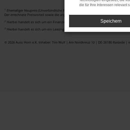
Technologien eingesetzt, die v
die für Ihre Interessen relevant s
1
Ehemaliger Neupreis (Unverbindliche Preisempfehlung des Herstellers am Tag der E
Der errechnete Preisvorteil sowie die angegebene Ersparnis errechnet sich gegenüb
Speichern
2
Hierbei handelt es sich um ein Finanzierungs-Angebot. Preise sind Bruttopreise. I
3
Hierbei handelt es sich um ein Leasing-Angebot. Preise sind Bruttopreise. Irrtümer
© 2026 Auto Horn e.K. Inhaber: Tim Wulf | Am Nordkreuz 10 | DE-26180 Rastede |