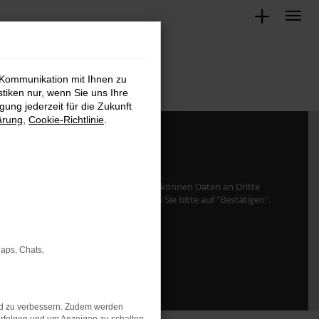
 Kommunikation mit Ihnen zu
stiken nur, wenn Sie uns Ihre
ung jederzeit für die Zukunft
ärung
,
Cookie-Richtlinie
.
von
www.google.com
zu laden. Dabei können Daten an Dritte
ie damit einverstanden sind, klicken Sie bitte auf "Bestätigen".
Bestätigen
Maps, Chats,
nd zu verbessern. Zudem werden