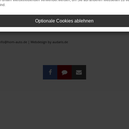
on dritten Werbetreibenden verwendet werden, um Sie auf anderen Webseiten zu ve
ind.
rstzulassung).
er der ehemaligen unverbindlichen Preisempfehlung des Herstellers am Tag der Erstzula
Optionale Cookies ablehnen
rrtümer vorbehalten.
 vorbehalten.
 info@horn-auto.de |
Webdesign by audaris.de