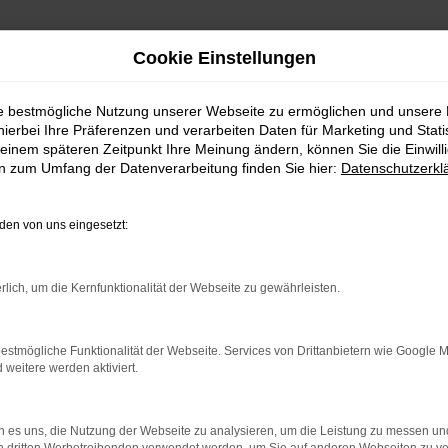
Cookie Einstellungen
ie bestmögliche Nutzung unserer Webseite zu ermöglichen und unsere
hierbei Ihre Präferenzen und verarbeiten Daten für Marketing und Stati
einem späteren Zeitpunkt Ihre Meinung ändern, können Sie die Einwillig
en zum Umfang der Datenverarbeitung finden Sie hier:
Datenschutzerkl
GSZEITEN
en von uns eingesetzt:
 bis 18:00 Uhr
Es wird versucht, Inhalte 
weitergegeben werden. Wenn S
rlich, um die Kernfunktionalität der Webseite zu gewährleisten.
 bis 17:00 Uhr
estmögliche Funktionalität der Webseite. Services von Drittanbietern wie Google 
eitere werden aktiviert.
 es uns, die Nutzung der Webseite zu analysieren, um die Leistung zu messen u