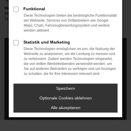
Werkstatt
Funktional
Mo. bis Fr.: 08:00 bis 17:00 Uhr
Diese Technologien bieten die bestmögliche Funktionalität
Sa.: geschlossen
der Webseite. Services von Drittanbietern wie Google
Maps, Chats, Fahrzeugbewertungssystem und weitere
werden aktiviert.
Statistik und Marketing
Diese Technologien ermöglichen es uns, die Nutzung der
Webseite zu analysieren, um die Leistung zu messen und
zu verbessern. Zudem werden Technologien eingesetzt,
die von dritten Werbetreibenden verwendet werden, um
Es wird versucht, Inhalte von
www.google.com
zu laden. Dabei
Sie auf anderen Webseiten zu verfolgen und um Anzeigen
können Daten an Dritte weitergegeben werden. Wenn Sie damit
zu schalten, die für Ihre Interessen relevant sind.
einverstanden sind, klicken Sie bitte auf "Bestätigen".
Speichern
Bestätigen
Optionale Cookies ablehnen
Alle akzeptieren