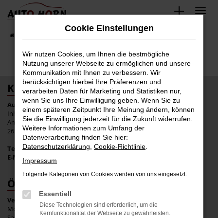
Zum
Hauptinhalt
Cookie Einstellungen
springen
Startseite
Fahrzeugverkauf
Fahrzeugbestand
Wir nutzen Cookies, um Ihnen die bestmögliche
Nutzung unserer Webseite zu ermöglichen und unsere
Kommunikation mit Ihnen zu verbessern. Wir
berücksichtigen hierbei Ihre Präferenzen und
KONTAKT
verarbeiten Daten für Marketing und Statistiken nur,
wenn Sie uns Ihre Einwilligung geben. Wenn Sie zu
Auto Horn e.K.
einem späteren Zeitpunkt Ihre Meinung ändern, können
Inhaber: Tim Wulf
Sie die Einwilligung jederzeit für die Zukunft widerrufen.
Am Nordkreuz 10
Weitere Informationen zum Umfang der
26180 Rastede
Datenverarbeitung finden Sie hier:
Datenschutzerklärung
,
Cookie-Richtlinie
.
Tel.:
+49 4402 939 47 80
E-Mail:
info@horn-auto.de
Impressum
Folgende Kategorien von Cookies werden von uns eingesetzt:
ÖFFNUNGSZEITEN
Essentiell
Verkauf:
Diese Technologien sind erforderlich, um die
Mo. bis Fr.: 09:00 bis 18:00 Uhr
Kernfunktionalität der Webseite zu gewährleisten.
Sa.: geschlossen