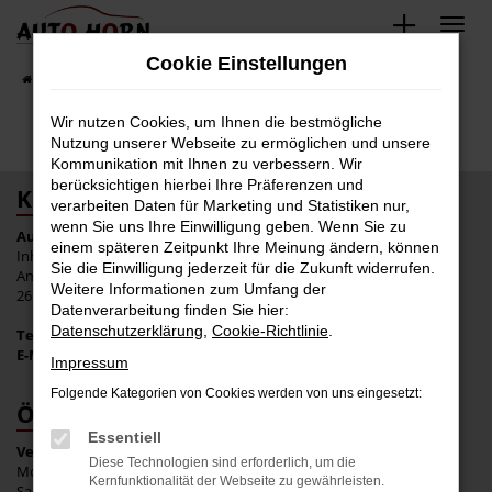
Zum
Hauptinhalt
Cookie Einstellungen
springen
Startseite
Fahrzeugverkauf
Fahrzeugbestand
Wir nutzen Cookies, um Ihnen die bestmögliche
Nutzung unserer Webseite zu ermöglichen und unsere
Kommunikation mit Ihnen zu verbessern. Wir
berücksichtigen hierbei Ihre Präferenzen und
KONTAKT
verarbeiten Daten für Marketing und Statistiken nur,
wenn Sie uns Ihre Einwilligung geben. Wenn Sie zu
Auto Horn e.K.
einem späteren Zeitpunkt Ihre Meinung ändern, können
Inhaber: Tim Wulf
Sie die Einwilligung jederzeit für die Zukunft widerrufen.
Am Nordkreuz 10
Weitere Informationen zum Umfang der
26180 Rastede
Datenverarbeitung finden Sie hier:
Datenschutzerklärung
,
Cookie-Richtlinie
.
Tel.:
+49 4402 939 47 80
E-Mail:
info@horn-auto.de
Impressum
Folgende Kategorien von Cookies werden von uns eingesetzt:
ÖFFNUNGSZEITEN
Essentiell
Verkauf:
Diese Technologien sind erforderlich, um die
Mo. bis Fr.: 09:00 bis 18:00 Uhr
Kernfunktionalität der Webseite zu gewährleisten.
Sa.: geschlossen