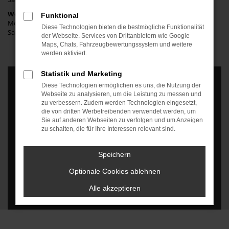
Werkstatt
Funktional
Mo. bis Fr.: 08:00 bis 17:00 Uhr
Diese Technologien bieten die bestmögliche Funktionalität
Sa.: geschlossen
der Webseite. Services von Drittanbietern wie Google
Maps, Chats, Fahrzeugbewertungssystem und weitere
werden aktiviert.
Statistik und Marketing
Diese Technologien ermöglichen es uns, die Nutzung der
Webseite zu analysieren, um die Leistung zu messen und
zu verbessern. Zudem werden Technologien eingesetzt,
die von dritten Werbetreibenden verwendet werden, um
Es wird versucht, Inhalte von
www.google.com
zu laden. Dabei
Sie auf anderen Webseiten zu verfolgen und um Anzeigen
können Daten an Dritte weitergegeben werden. Wenn Sie damit
zu schalten, die für Ihre Interessen relevant sind.
einverstanden sind, klicken Sie bitte auf "Bestätigen".
Speichern
Bestätigen
Optionale Cookies ablehnen
Alle akzeptieren