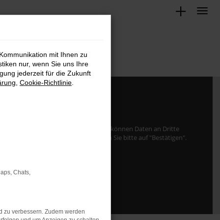
 Kommunikation mit Ihnen zu
stiken nur, wenn Sie uns Ihre
ung jederzeit für die Zukunft
ärung
,
Cookie-Richtlinie
.
von
www.google.com
zu laden. Dabei können Daten an Dritte
ie damit einverstanden sind, klicken Sie bitte auf "Bestätigen".
Bestätigen
Maps, Chats,
nd zu verbessern. Zudem werden