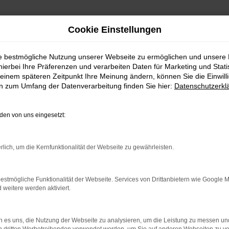
Cookie Einstellungen
ie bestmögliche Nutzung unserer Webseite zu ermöglichen und unsere
hierbei Ihre Präferenzen und verarbeiten Daten für Marketing und Stati
einem späteren Zeitpunkt Ihre Meinung ändern, können Sie die Einwillig
en zum Umfang der Datenverarbeitung finden Sie hier:
Datenschutzerkl
GSZEITEN
en von uns eingesetzt:
 bis 18:00 Uhr
Es wird versucht, Inhalte 
weitergegeben werden. Wenn S
rlich, um die Kernfunktionalität der Webseite zu gewährleisten.
 bis 17:00 Uhr
estmögliche Funktionalität der Webseite. Services von Drittanbietern wie Google 
eitere werden aktiviert.
 es uns, die Nutzung der Webseite zu analysieren, um die Leistung zu messen u