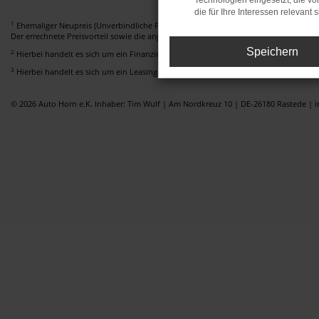
Technologien eingesetzt, die v
die für Ihre Interessen relevant s
1
Ehemaliger Neupreis (Unverbindliche Preisempfehlung des Herstellers am Tag der E
Der errechnete Preisvorteil sowie die angegebene Ersparnis errechnet sich gegenüb
Speichern
2
Hierbei handelt es sich um ein Finanzierungs-Angebot. Preise sind Bruttopreise. I
3
Hierbei handelt es sich um ein Leasing-Angebot. Preise sind Bruttopreise. Irrtümer
© 2026 Auto Horn e.K. Inhaber: Tim Wulf | Am Nordkreuz 10 | DE-26180 Rastede |