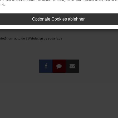
on dritten Werbetreibenden verwendet werden, um Sie auf anderen Webseiten zu ve
ind.
rstzulassung).
er der ehemaligen unverbindlichen Preisempfehlung des Herstellers am Tag der Erstzula
Optionale Cookies ablehnen
rrtümer vorbehalten.
 vorbehalten.
 info@horn-auto.de |
Webdesign by audaris.de