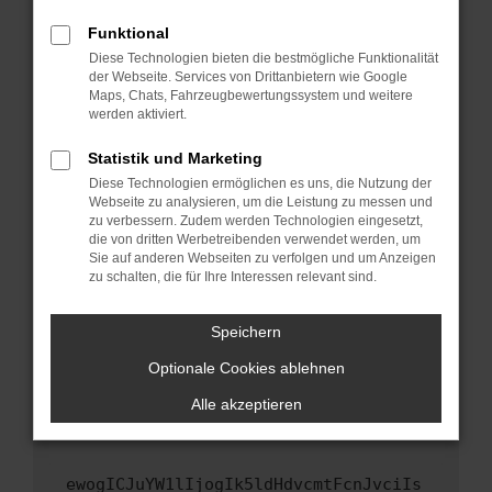
Fenster?
Funktional
Starte dein Gerät neu.
Diese Technologien bieten die bestmögliche Funktionalität
Das kann manchmal helfen, vorübergehende
der Webseite. Services von Drittanbietern wie Google
Maps, Chats, Fahrzeugbewertungssystem und weitere
Probleme zu beheben.
werden aktiviert.
Stelle sicher, dass dein Browser und dein
Betriebssystem auf dem neuesten Stand
Statistik und Marketing
sind.
Diese Technologien ermöglichen es uns, die Nutzung der
Webseite zu analysieren, um die Leistung zu messen und
Veraltete Software birgt nicht nur ein
zu verbessern. Zudem werden Technologien eingesetzt,
Sicherheitsrisiko, sondern kann auch dazu
die von dritten Werbetreibenden verwendet werden, um
führen, dass bestimmte Funktionen nicht mehr
Sie auf anderen Webseiten zu verfolgen und um Anzeigen
unterstützt werden.
zu schalten, die für Ihre Interessen relevant sind.
Wende dich an den Webseitenbetreiber.
Speichern
Wenn du alle oben genannten Schritte versucht
hast, kontaktiere uns bitte. Wir werden
Optionale Cookies ablehnen
versuchen, das Problem zu beheben. Du kannst
Alle akzeptieren
uns diesen Text schicken, um uns bei der
Fehlersuche zu unterstützen:
ewogICJuYW1lIjogIk5ldHdvcmtFcnJvciIs