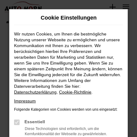
Zum
Hauptinhalt
Cookie Einstellungen
springen
Startseite
Fahrzeugverkauf
Fahrzeugbestand
Wir nutzen Cookies, um Ihnen die bestmögliche
Nutzung unserer Webseite zu ermöglichen und unsere
Kommunikation mit Ihnen zu verbessern. Wir
Fehler: Network Error
berücksichtigen hierbei Ihre Präferenzen und
verarbeiten Daten für Marketing und Statistiken nur,
Beim Laden ist ein Fehler aufgetreten.
wenn Sie uns Ihre Einwilligung geben. Wenn Sie zu
Hier sind ein paar Tipps, die dir helfen können:
einem späteren Zeitpunkt Ihre Meinung ändern, können
Sie die Einwilligung jederzeit für die Zukunft widerrufen.
Überprüfe deine Firewall und deine
Weitere Informationen zum Umfang der
Internetverbindung.
Datenverarbeitung finden Sie hier:
Datenschutzerklärung
,
Cookie-Richtlinie
.
Laden andere Webseiten, zum Beispiel deine
Suchmaschine?
Impressum
Prüfe deine Browsererweiterungen.
Folgende Kategorien von Cookies werden von uns eingesetzt:
Manche Erweiterungen, wie Werbeblocker,
Essentiell
können das Laden bestimmter Seiten
verhindern. Funktioniert die Seite in einem
Diese Technologien sind erforderlich, um die
Kernfunktionalität der Webseite zu gewährleisten.
anderen Browser oder in einem privaten