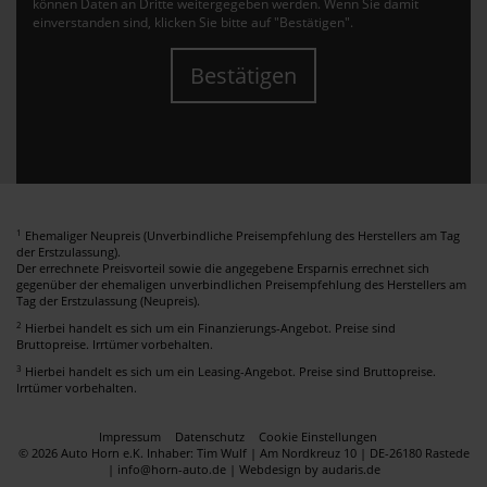
können Daten an Dritte weitergegeben werden. Wenn Sie damit
einverstanden sind, klicken Sie bitte auf "Bestätigen".
Bestätigen
1
Ehemaliger Neupreis (Unverbindliche Preisempfehlung des Herstellers am Tag
der Erstzulassung).
Der errechnete Preisvorteil sowie die angegebene Ersparnis errechnet sich
gegenüber der ehemaligen unverbindlichen Preisempfehlung des Herstellers am
Tag der Erstzulassung (Neupreis).
2
Hierbei handelt es sich um ein Finanzierungs-Angebot. Preise sind
Bruttopreise. Irrtümer vorbehalten.
3
Hierbei handelt es sich um ein Leasing-Angebot. Preise sind Bruttopreise.
Irrtümer vorbehalten.
Impressum
Datenschutz
Cookie Einstellungen
© 2026 Auto Horn e.K. Inhaber: Tim Wulf | Am Nordkreuz 10 | DE-26180 Rastede
| info@horn-auto.de |
Webdesign by audaris.de