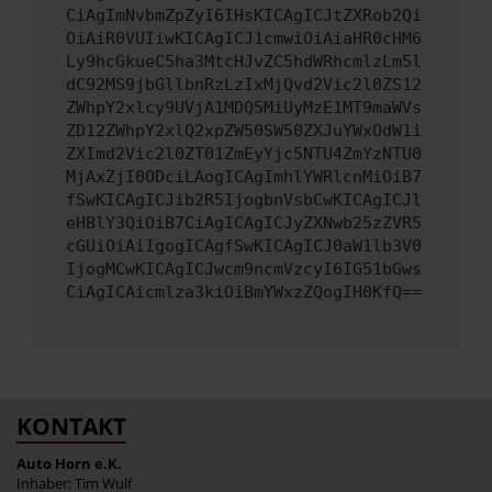
CiAgImNvbmZpZyI6IHsKICAgICJtZXRob2Qi
OiAiR0VUIiwKICAgICJ1cmwiOiAiaHR0cHM6
Ly9hcGkueC5ha3MtcHJvZC5hdWRhcmlzLm5l
dC92MS9jbGllbnRzLzIxMjQvd2Vic2l0ZS12
ZWhpY2xlcy9UVjA1MDQ5MiUyMzE1MT9maWVs
ZD12ZWhpY2xlQ2xpZW50SW50ZXJuYWxOdW1i
ZXImd2Vic2l0ZT01ZmEyYjc5NTU4ZmYzNTU0
MjAxZjI0ODciLAogICAgImhlYWRlcnMiOiB7
fSwKICAgICJib2R5IjogbnVsbCwKICAgICJl
eHBlY3QiOiB7CiAgICAgICJyZXNwb25zZVR5
cGUiOiAiIgogICAgfSwKICAgICJ0aW1lb3V0
IjogMCwKICAgICJwcm9ncmVzcyI6IG51bGws
CiAgICAicmlza3kiOiBmYWxzZQogIH0KfQ==
KONTAKT
Auto Horn e.K.
Inhaber: Tim Wulf