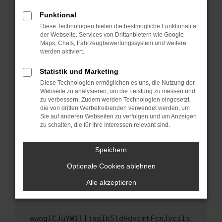
Fenster?
Funktional
Starte dein Gerät neu.
Diese Technologien bieten die bestmögliche Funktionalität
Das kann manchmal helfen, vorübergehende
der Webseite. Services von Drittanbietern wie Google
Maps, Chats, Fahrzeugbewertungssystem und weitere
Probleme zu beheben.
werden aktiviert.
Stelle sicher, dass dein Browser und dein
Betriebssystem auf dem neuesten Stand
Statistik und Marketing
sind.
Diese Technologien ermöglichen es uns, die Nutzung der
Webseite zu analysieren, um die Leistung zu messen und
Veraltete Software birgt nicht nur ein
zu verbessern. Zudem werden Technologien eingesetzt,
Sicherheitsrisiko, sondern kann auch dazu
die von dritten Werbetreibenden verwendet werden, um
führen, dass bestimmte Funktionen nicht mehr
Sie auf anderen Webseiten zu verfolgen und um Anzeigen
unterstützt werden.
zu schalten, die für Ihre Interessen relevant sind.
Wende dich an den Webseitenbetreiber.
Speichern
Wenn du alle oben genannten Schritte versucht
hast, kontaktiere uns bitte. Wir werden
Optionale Cookies ablehnen
versuchen, das Problem zu beheben. Du kannst
Alle akzeptieren
uns diesen Text schicken, um uns bei der
Fehlersuche zu unterstützen:
ewogICJuYW1lIjogIk5ldHdvcmtFcnJvciIs