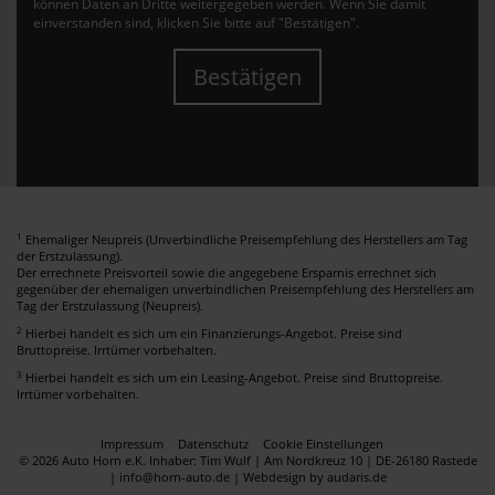
können Daten an Dritte weitergegeben werden. Wenn Sie damit
einverstanden sind, klicken Sie bitte auf "Bestätigen".
Bestätigen
1
Ehemaliger Neupreis (Unverbindliche Preisempfehlung des Herstellers am Tag
der Erstzulassung).
Der errechnete Preisvorteil sowie die angegebene Ersparnis errechnet sich
gegenüber der ehemaligen unverbindlichen Preisempfehlung des Herstellers am
Tag der Erstzulassung (Neupreis).
2
Hierbei handelt es sich um ein Finanzierungs-Angebot. Preise sind
Bruttopreise. Irrtümer vorbehalten.
3
Hierbei handelt es sich um ein Leasing-Angebot. Preise sind Bruttopreise.
Irrtümer vorbehalten.
Impressum
Datenschutz
Cookie Einstellungen
© 2026 Auto Horn e.K. Inhaber: Tim Wulf | Am Nordkreuz 10 | DE-26180 Rastede
| info@horn-auto.de |
Webdesign by audaris.de