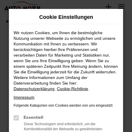
Zum
Hauptinhalt
Cookie Einstellungen
springen
Startseite
Fahrzeugverkauf
Fahrzeugbestand
Wir nutzen Cookies, um Ihnen die bestmögliche
Nutzung unserer Webseite zu ermöglichen und unsere
Kommunikation mit Ihnen zu verbessern. Wir
Fehler: Network Error
berücksichtigen hierbei Ihre Präferenzen und
verarbeiten Daten für Marketing und Statistiken nur,
Beim Laden ist ein Fehler aufgetreten.
wenn Sie uns Ihre Einwilligung geben. Wenn Sie zu
Hier sind ein paar Tipps, die dir helfen können:
einem späteren Zeitpunkt Ihre Meinung ändern, können
Sie die Einwilligung jederzeit für die Zukunft widerrufen.
Überprüfe deine Firewall und deine
Weitere Informationen zum Umfang der
Internetverbindung.
Datenverarbeitung finden Sie hier:
Datenschutzerklärung
,
Cookie-Richtlinie
.
Laden andere Webseiten, zum Beispiel deine
Suchmaschine?
Impressum
Prüfe deine Browsererweiterungen.
Folgende Kategorien von Cookies werden von uns eingesetzt:
Manche Erweiterungen, wie Werbeblocker,
Essentiell
können das Laden bestimmter Seiten
verhindern. Funktioniert die Seite in einem
Diese Technologien sind erforderlich, um die
Kernfunktionalität der Webseite zu gewährleisten.
anderen Browser oder in einem privaten