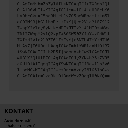
CiAgImNvbmZpZyI6IHsKICAgICJtZXRob2Qi
OiAiR0VUIiwKICAgICJ1cmwiOiAiaHR0cHM6
Ly9hcGkueC5ha3MtcHJvZC5hdWRhcmlzLm5l
dC92MS9jbGllbnRzLzIxMjQvd2Vic2l0ZS12
ZWhpY2xlcy8yNjkxNDExJTIzMjA1MT9maWVs
ZD12ZWhpY2xlQ2xpZW50SW50ZXJuYWxOdW1i
ZXImd2Vic2l0ZT01ZmEyYjc5NTU4ZmYzNTU0
MjAxZjI0ODciLAogICAgImhlYWRlcnMiOiB7
fSwKICAgICJib2R5IjogbnVsbCwKICAgICJl
eHBlY3QiOiB7CiAgICAgICJyZXNwb25zZVR5
cGUiOiAiIgogICAgfSwKICAgICJ0aW1lb3V0
IjogMCwKICAgICJwcm9ncmVzcyI6IG51bGws
CiAgICAicmlza3kiOiBmYWxzZQogIH0KfQ==
KONTAKT
Auto Horn e.K.
Inhaber: Tim Wulf