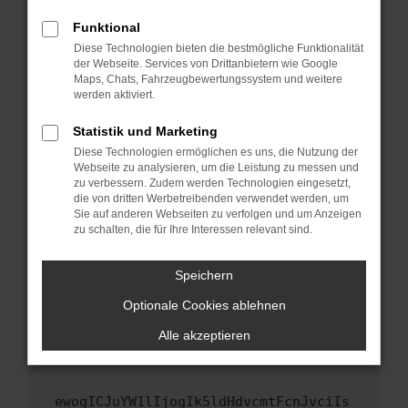
Fenster?
Funktional
Starte dein Gerät neu.
Diese Technologien bieten die bestmögliche Funktionalität
Das kann manchmal helfen, vorübergehende
der Webseite. Services von Drittanbietern wie Google
Maps, Chats, Fahrzeugbewertungssystem und weitere
Probleme zu beheben.
werden aktiviert.
Stelle sicher, dass dein Browser und dein
Betriebssystem auf dem neuesten Stand
Statistik und Marketing
sind.
Diese Technologien ermöglichen es uns, die Nutzung der
Webseite zu analysieren, um die Leistung zu messen und
Veraltete Software birgt nicht nur ein
zu verbessern. Zudem werden Technologien eingesetzt,
Sicherheitsrisiko, sondern kann auch dazu
die von dritten Werbetreibenden verwendet werden, um
führen, dass bestimmte Funktionen nicht mehr
Sie auf anderen Webseiten zu verfolgen und um Anzeigen
unterstützt werden.
zu schalten, die für Ihre Interessen relevant sind.
Wende dich an den Webseitenbetreiber.
Speichern
Wenn du alle oben genannten Schritte versucht
hast, kontaktiere uns bitte. Wir werden
Optionale Cookies ablehnen
versuchen, das Problem zu beheben. Du kannst
Alle akzeptieren
uns diesen Text schicken, um uns bei der
Fehlersuche zu unterstützen:
ewogICJuYW1lIjogIk5ldHdvcmtFcnJvciIs