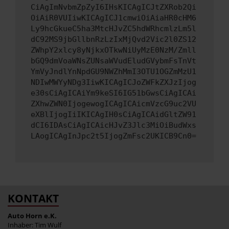
CiAgImNvbmZpZyI6IHsKICAgICJtZXRob2Qi
OiAiR0VUIiwKICAgICJ1cmwiOiAiaHR0cHM6
Ly9hcGkueC5ha3MtcHJvZC5hdWRhcmlzLm5l
dC92MS9jbGllbnRzLzIxMjQvd2Vic2l0ZS12
ZWhpY2xlcy8yNjkxOTkwNiUyMzE0NzM/Zmll
bGQ9dmVoaWNsZUNsaWVudEludGVybmFsTnVt
YmVyJndlYnNpdGU9NWZhMmI3OTU1OGZmMzU1
NDIwMWYyNDg3IiwKICAgICJoZWFkZXJzIjog
e30sCiAgICAiYm9keSI6IG51bGwsCiAgICAi
ZXhwZWN0IjogewogICAgICAicmVzcG9uc2VU
eXBlIjogIiIKICAgIH0sCiAgICAidGltZW91
dCI6IDAsCiAgICAicHJvZ3Jlc3MiOiBudWxs
LAogICAgInJpc2t5IjogZmFsc2UKICB9Cn0=
KONTAKT
Auto Horn e.K.
Inhaber: Tim Wulf