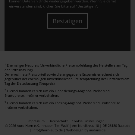
können Daten an Dritte weitergegeben werden. Wenn Sie damit
einverstanden sind, klicken Sie bitte auf "Bestätigen".
Bestätigen
1
Ehemaliger Neupreis (Unverbindliche Preisempfehlung des Herstellers am Tag
der Erstzulassung).
Der errechnete Preisvorteil sowie die angegebene Ersparnis errechnet sich
gegenüber der ehemaligen unverbindlichen Preisempfehlung des Herstellers am
Tag der Erstzulassung (Neupreis).
2
Hierbei handelt es sich um ein Finanzierungs-Angebot. Preise sind
Bruttopreise. Irrtümer vorbehalten.
3
Hierbei handelt es sich um ein Leasing-Angebot. Preise sind Bruttopreise.
Irrtümer vorbehalten.
Impressum
Datenschutz
Cookie Einstellungen
© 2026 Auto Horn e.K. Inhaber: Tim Wulf | Am Nordkreuz 10 | DE-26180 Rastede
| info@horn-auto.de |
Webdesign by audaris.de