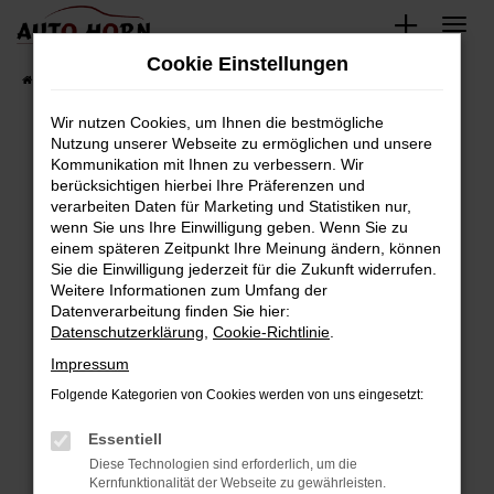
Zum
Hauptinhalt
Cookie Einstellungen
springen
Startseite
Fahrzeugverkauf
Fahrzeugbestand
Wir nutzen Cookies, um Ihnen die bestmögliche
Nutzung unserer Webseite zu ermöglichen und unsere
Kommunikation mit Ihnen zu verbessern. Wir
Fehler: Network Error
berücksichtigen hierbei Ihre Präferenzen und
verarbeiten Daten für Marketing und Statistiken nur,
Beim Laden ist ein Fehler aufgetreten.
wenn Sie uns Ihre Einwilligung geben. Wenn Sie zu
Hier sind ein paar Tipps, die dir helfen können:
einem späteren Zeitpunkt Ihre Meinung ändern, können
Sie die Einwilligung jederzeit für die Zukunft widerrufen.
Überprüfe deine Firewall und deine
Weitere Informationen zum Umfang der
Internetverbindung.
Datenverarbeitung finden Sie hier:
Datenschutzerklärung
,
Cookie-Richtlinie
.
Laden andere Webseiten, zum Beispiel deine
Suchmaschine?
Impressum
Prüfe deine Browsererweiterungen.
Folgende Kategorien von Cookies werden von uns eingesetzt:
Manche Erweiterungen, wie Werbeblocker,
Essentiell
können das Laden bestimmter Seiten
verhindern. Funktioniert die Seite in einem
Diese Technologien sind erforderlich, um die
Kernfunktionalität der Webseite zu gewährleisten.
anderen Browser oder in einem privaten