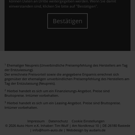
können Daten an Dritte weitergegeben werden. Wenn Sie damit
einverstanden sind, klicken Sie bitte auf "Bestätigen".
Bestätigen
1
Ehemaliger Neupreis (Unverbindliche Preisempfehlung des Herstellers am Tag
der Erstzulassung).
Der errechnete Preisvorteil sowie die angegebene Ersparnis errechnet sich
gegenüber der ehemaligen unverbindlichen Preisempfehlung des Herstellers am
Tag der Erstzulassung (Neupreis).
2
Hierbei handelt es sich um ein Finanzierungs-Angebot. Preise sind
Bruttopreise. Irrtümer vorbehalten.
3
Hierbei handelt es sich um ein Leasing-Angebot. Preise sind Bruttopreise.
Irrtümer vorbehalten.
Impressum
Datenschutz
Cookie Einstellungen
© 2026 Auto Horn e.K. Inhaber: Tim Wulf | Am Nordkreuz 10 | DE-26180 Rastede
| info@horn-auto.de |
Webdesign by audaris.de