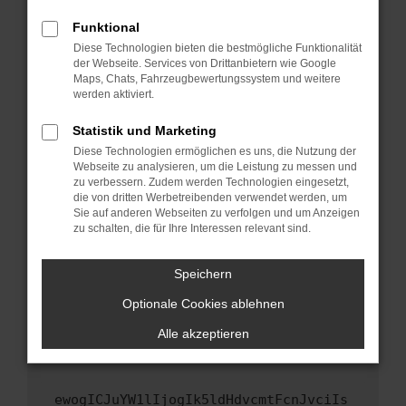
Fenster?
Funktional
Starte dein Gerät neu.
Diese Technologien bieten die bestmögliche Funktionalität
Das kann manchmal helfen, vorübergehende
der Webseite. Services von Drittanbietern wie Google
Maps, Chats, Fahrzeugbewertungssystem und weitere
Probleme zu beheben.
werden aktiviert.
Stelle sicher, dass dein Browser und dein
Betriebssystem auf dem neuesten Stand
Statistik und Marketing
sind.
Diese Technologien ermöglichen es uns, die Nutzung der
Webseite zu analysieren, um die Leistung zu messen und
Veraltete Software birgt nicht nur ein
zu verbessern. Zudem werden Technologien eingesetzt,
Sicherheitsrisiko, sondern kann auch dazu
die von dritten Werbetreibenden verwendet werden, um
führen, dass bestimmte Funktionen nicht mehr
Sie auf anderen Webseiten zu verfolgen und um Anzeigen
unterstützt werden.
zu schalten, die für Ihre Interessen relevant sind.
Wende dich an den Webseitenbetreiber.
Speichern
Wenn du alle oben genannten Schritte versucht
hast, kontaktiere uns bitte. Wir werden
Optionale Cookies ablehnen
versuchen, das Problem zu beheben. Du kannst
Alle akzeptieren
uns diesen Text schicken, um uns bei der
Fehlersuche zu unterstützen:
ewogICJuYW1lIjogIk5ldHdvcmtFcnJvciIs