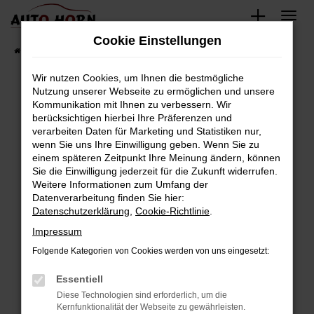
Zum
Hauptinhalt
Cookie Einstellungen
springen
Startseite
Fahrzeugverkauf
Fahrzeugbestand
Wir nutzen Cookies, um Ihnen die bestmögliche
Nutzung unserer Webseite zu ermöglichen und unsere
Kommunikation mit Ihnen zu verbessern. Wir
Fehler: Network Error
berücksichtigen hierbei Ihre Präferenzen und
verarbeiten Daten für Marketing und Statistiken nur,
Beim Laden ist ein Fehler aufgetreten.
wenn Sie uns Ihre Einwilligung geben. Wenn Sie zu
Hier sind ein paar Tipps, die dir helfen können:
einem späteren Zeitpunkt Ihre Meinung ändern, können
Sie die Einwilligung jederzeit für die Zukunft widerrufen.
Überprüfe deine Firewall und deine
Weitere Informationen zum Umfang der
Internetverbindung.
Datenverarbeitung finden Sie hier:
Datenschutzerklärung
,
Cookie-Richtlinie
.
Laden andere Webseiten, zum Beispiel deine
Suchmaschine?
Impressum
Prüfe deine Browsererweiterungen.
Folgende Kategorien von Cookies werden von uns eingesetzt:
Manche Erweiterungen, wie Werbeblocker,
Essentiell
können das Laden bestimmter Seiten
verhindern. Funktioniert die Seite in einem
Diese Technologien sind erforderlich, um die
Kernfunktionalität der Webseite zu gewährleisten.
anderen Browser oder in einem privaten