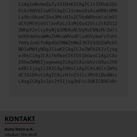
CiAgImNvbmZpZyI6IHsKICAgICJtZXRob2Qi
OiAiR0VUIiwKICAgICJ1cmwiOiAiaHR0cHM6
Ly9hcGkueC5ha3MtcHJvZC5hdWRhcmlzLm5l
dC92MS9jbGllbnRzLzIxMjQvd2Vic2l0ZS12
ZWhpY2xlcy8yNjQ1MDAxNCUyMzE0NzM/Zmll
bGQ9dmVoaWNsZUNsaWVudEludGVybmFsTnVt
YmVyJndlYnNpdGU9NWZhMmI3OTU1OGZmMzU1
NDIwMWYyNDg3IiwKICAgICJoZWFkZXJzIjog
e30sCiAgICAiYm9keSI6IG51bGwsCiAgICAi
ZXhwZWN0IjogewogICAgICAicmVzcG9uc2VU
eXBlIjogIiIKICAgIH0sCiAgICAidGltZW91
dCI6IDAsCiAgICAicHJvZ3Jlc3MiOiBudWxs
LAogICAgInJpc2t5IjogZmFsc2UKICB9Cn0=
KONTAKT
Auto Horn e.K.
Inhaber: Tim Wulf