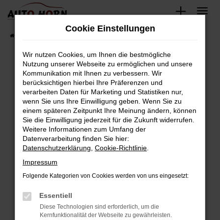
Zum
Hauptinhalt
Cookie Einstellungen
springen
Startseite
Fahrzeugverkauf
Fahrzeugbestand
Wir nutzen Cookies, um Ihnen die bestmögliche
Nutzung unserer Webseite zu ermöglichen und unsere
Kommunikation mit Ihnen zu verbessern. Wir
Fehler: Network Error
berücksichtigen hierbei Ihre Präferenzen und
verarbeiten Daten für Marketing und Statistiken nur,
Beim Laden ist ein Fehler aufgetreten.
wenn Sie uns Ihre Einwilligung geben. Wenn Sie zu
Hier sind ein paar Tipps, die dir helfen können:
einem späteren Zeitpunkt Ihre Meinung ändern, können
Sie die Einwilligung jederzeit für die Zukunft widerrufen.
Überprüfe deine Firewall und deine
Weitere Informationen zum Umfang der
Internetverbindung.
Datenverarbeitung finden Sie hier:
Datenschutzerklärung
,
Cookie-Richtlinie
.
Laden andere Webseiten, zum Beispiel deine
Suchmaschine?
Impressum
Prüfe deine Browsererweiterungen.
Folgende Kategorien von Cookies werden von uns eingesetzt:
Manche Erweiterungen, wie Werbeblocker,
Essentiell
können das Laden bestimmter Seiten
verhindern. Funktioniert die Seite in einem
Diese Technologien sind erforderlich, um die
Kernfunktionalität der Webseite zu gewährleisten.
anderen Browser oder in einem privaten