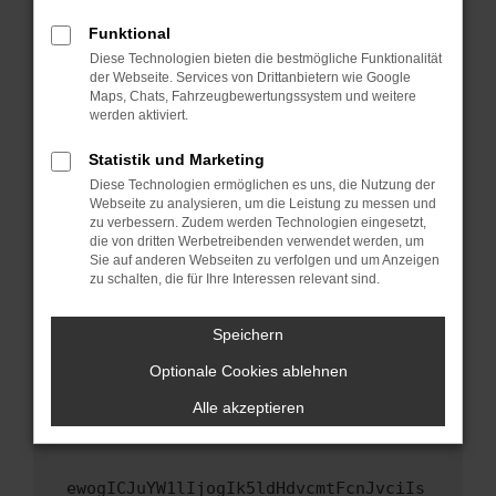
Fenster?
Funktional
Starte dein Gerät neu.
Diese Technologien bieten die bestmögliche Funktionalität
Das kann manchmal helfen, vorübergehende
der Webseite. Services von Drittanbietern wie Google
Maps, Chats, Fahrzeugbewertungssystem und weitere
Probleme zu beheben.
werden aktiviert.
Stelle sicher, dass dein Browser und dein
Betriebssystem auf dem neuesten Stand
Statistik und Marketing
sind.
Diese Technologien ermöglichen es uns, die Nutzung der
Webseite zu analysieren, um die Leistung zu messen und
Veraltete Software birgt nicht nur ein
zu verbessern. Zudem werden Technologien eingesetzt,
Sicherheitsrisiko, sondern kann auch dazu
die von dritten Werbetreibenden verwendet werden, um
führen, dass bestimmte Funktionen nicht mehr
Sie auf anderen Webseiten zu verfolgen und um Anzeigen
unterstützt werden.
zu schalten, die für Ihre Interessen relevant sind.
Wende dich an den Webseitenbetreiber.
Speichern
Wenn du alle oben genannten Schritte versucht
hast, kontaktiere uns bitte. Wir werden
Optionale Cookies ablehnen
versuchen, das Problem zu beheben. Du kannst
Alle akzeptieren
uns diesen Text schicken, um uns bei der
Fehlersuche zu unterstützen:
ewogICJuYW1lIjogIk5ldHdvcmtFcnJvciIs