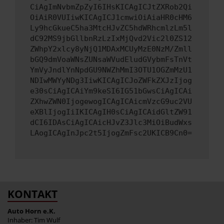
CiAgImNvbmZpZyI6IHsKICAgICJtZXRob2Qi
OiAiR0VUIiwKICAgICJ1cmwiOiAiaHR0cHM6
Ly9hcGkueC5ha3MtcHJvZC5hdWRhcmlzLm5l
dC92MS9jbGllbnRzLzIxMjQvd2Vic2l0ZS12
ZWhpY2xlcy8yNjQ1MDAxMCUyMzE0NzM/Zmll
bGQ9dmVoaWNsZUNsaWVudEludGVybmFsTnVt
YmVyJndlYnNpdGU9NWZhMmI3OTU1OGZmMzU1
NDIwMWYyNDg3IiwKICAgICJoZWFkZXJzIjog
e30sCiAgICAiYm9keSI6IG51bGwsCiAgICAi
ZXhwZWN0IjogewogICAgICAicmVzcG9uc2VU
eXBlIjogIiIKICAgIH0sCiAgICAidGltZW91
dCI6IDAsCiAgICAicHJvZ3Jlc3MiOiBudWxs
LAogICAgInJpc2t5IjogZmFsc2UKICB9Cn0=
KONTAKT
Auto Horn e.K.
Inhaber: Tim Wulf