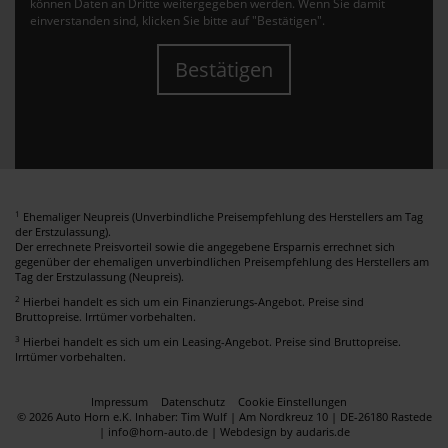
können Daten an Dritte weitergegeben werden. Wenn Sie damit
einverstanden sind, klicken Sie bitte auf "Bestätigen".
Bestätigen
1
Ehemaliger Neupreis (Unverbindliche Preisempfehlung des Herstellers am Tag
der Erstzulassung).
Der errechnete Preisvorteil sowie die angegebene Ersparnis errechnet sich
gegenüber der ehemaligen unverbindlichen Preisempfehlung des Herstellers am
Tag der Erstzulassung (Neupreis).
2
Hierbei handelt es sich um ein Finanzierungs-Angebot. Preise sind
Bruttopreise. Irrtümer vorbehalten.
3
Hierbei handelt es sich um ein Leasing-Angebot. Preise sind Bruttopreise.
Irrtümer vorbehalten.
Impressum
Datenschutz
Cookie Einstellungen
© 2026 Auto Horn e.K. Inhaber: Tim Wulf | Am Nordkreuz 10 | DE-26180 Rastede
| info@horn-auto.de |
Webdesign by audaris.de