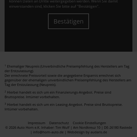
können Daten an Dritte weitergegeben werden. Wenn Sie damit
einverstanden sind, klicken Sie bitte auf "Bestätigen".
Bestätigen
1
Ehemaliger Neupreis (Unverbindliche Preisempfehlung des Herstellers am Tag
der Erstzulassung).
Der errechnete Preisvorteil sowie die angegebene Ersparnis errechnet sich
gegenüber der ehemaligen unverbindlichen Preisempfehlung des Herstellers am
Tag der Erstzulassung (Neupreis).
2
Hierbei handelt es sich um ein Finanzierungs-Angebot. Preise sind
Bruttopreise. Irrtümer vorbehalten.
3
Hierbei handelt es sich um ein Leasing-Angebot. Preise sind Bruttopreise.
Irrtümer vorbehalten.
Impressum
Datenschutz
Cookie Einstellungen
© 2026 Auto Horn e.K. Inhaber: Tim Wulf | Am Nordkreuz 10 | DE-26180 Rastede
| info@horn-auto.de |
Webdesign by audaris.de