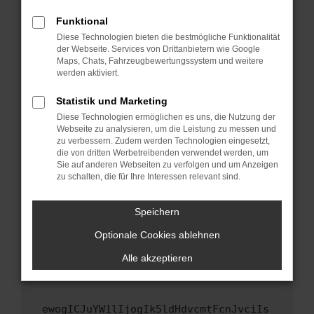
Fenster?
Funktional
Starte dein Gerät neu.
Diese Technologien bieten die bestmögliche Funktionalität
Das kann manchmal helfen, vorübergehende
der Webseite. Services von Drittanbietern wie Google
Maps, Chats, Fahrzeugbewertungssystem und weitere
Probleme zu beheben.
werden aktiviert.
Stelle sicher, dass dein Browser und dein
Betriebssystem auf dem neuesten Stand
Statistik und Marketing
sind.
Diese Technologien ermöglichen es uns, die Nutzung der
Webseite zu analysieren, um die Leistung zu messen und
Veraltete Software birgt nicht nur ein
zu verbessern. Zudem werden Technologien eingesetzt,
Sicherheitsrisiko, sondern kann auch dazu
die von dritten Werbetreibenden verwendet werden, um
führen, dass bestimmte Funktionen nicht mehr
Sie auf anderen Webseiten zu verfolgen und um Anzeigen
unterstützt werden.
zu schalten, die für Ihre Interessen relevant sind.
Wende dich an den Webseitenbetreiber.
Speichern
Wenn du alle oben genannten Schritte versucht
hast, kontaktiere uns bitte. Wir werden
Optionale Cookies ablehnen
versuchen, das Problem zu beheben. Du kannst
Alle akzeptieren
uns diesen Text schicken, um uns bei der
Fehlersuche zu unterstützen:
ewogICJuYW1lIjogIk5ldHdvcmtFcnJvciIs