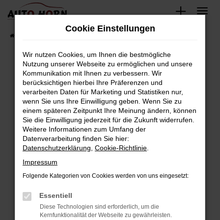
Zum
Hauptinhalt
Cookie Einstellungen
springen
Startseite
Fahrzeugverkauf
Fahrzeugbestand
Wir nutzen Cookies, um Ihnen die bestmögliche
Nutzung unserer Webseite zu ermöglichen und unsere
Kommunikation mit Ihnen zu verbessern. Wir
Fehler: Network Error
berücksichtigen hierbei Ihre Präferenzen und
verarbeiten Daten für Marketing und Statistiken nur,
Beim Laden ist ein Fehler aufgetreten.
wenn Sie uns Ihre Einwilligung geben. Wenn Sie zu
Hier sind ein paar Tipps, die dir helfen können:
einem späteren Zeitpunkt Ihre Meinung ändern, können
Sie die Einwilligung jederzeit für die Zukunft widerrufen.
Überprüfe deine Firewall und deine
Weitere Informationen zum Umfang der
Internetverbindung.
Datenverarbeitung finden Sie hier:
Datenschutzerklärung
,
Cookie-Richtlinie
.
Laden andere Webseiten, zum Beispiel deine
Suchmaschine?
Impressum
Prüfe deine Browsererweiterungen.
Folgende Kategorien von Cookies werden von uns eingesetzt:
Manche Erweiterungen, wie Werbeblocker,
Essentiell
können das Laden bestimmter Seiten
verhindern. Funktioniert die Seite in einem
Diese Technologien sind erforderlich, um die
Kernfunktionalität der Webseite zu gewährleisten.
anderen Browser oder in einem privaten