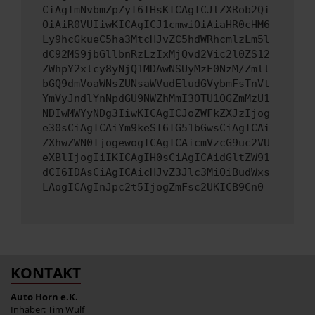
CiAgImNvbmZpZyI6IHsKICAgICJtZXRob2Qi
OiAiR0VUIiwKICAgICJ1cmwiOiAiaHR0cHM6
Ly9hcGkueC5ha3MtcHJvZC5hdWRhcmlzLm5l
dC92MS9jbGllbnRzLzIxMjQvd2Vic2l0ZS12
ZWhpY2xlcy8yNjQ1MDAwNSUyMzE0NzM/Zmll
bGQ9dmVoaWNsZUNsaWVudEludGVybmFsTnVt
YmVyJndlYnNpdGU9NWZhMmI3OTU1OGZmMzU1
NDIwMWYyNDg3IiwKICAgICJoZWFkZXJzIjog
e30sCiAgICAiYm9keSI6IG51bGwsCiAgICAi
ZXhwZWN0IjogewogICAgICAicmVzcG9uc2VU
eXBlIjogIiIKICAgIH0sCiAgICAidGltZW91
dCI6IDAsCiAgICAicHJvZ3Jlc3MiOiBudWxs
LAogICAgInJpc2t5IjogZmFsc2UKICB9Cn0=
KONTAKT
Auto Horn e.K.
Inhaber: Tim Wulf