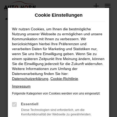
Zum
Hauptinhalt
Cookie Einstellungen
springen
Startseite
Fahrzeugverkauf
Fahrzeugbestand
Wir nutzen Cookies, um Ihnen die bestmögliche
Nutzung unserer Webseite zu ermöglichen und unsere
Kommunikation mit Ihnen zu verbessern. Wir
Fehler: Network Error
berücksichtigen hierbei Ihre Präferenzen und
verarbeiten Daten für Marketing und Statistiken nur,
Beim Laden ist ein Fehler aufgetreten.
wenn Sie uns Ihre Einwilligung geben. Wenn Sie zu
Hier sind ein paar Tipps, die dir helfen können:
einem späteren Zeitpunkt Ihre Meinung ändern, können
Sie die Einwilligung jederzeit für die Zukunft widerrufen.
Überprüfe deine Firewall und deine
Weitere Informationen zum Umfang der
Internetverbindung.
Datenverarbeitung finden Sie hier:
Datenschutzerklärung
,
Cookie-Richtlinie
.
Laden andere Webseiten, zum Beispiel deine
Suchmaschine?
Impressum
Prüfe deine Browsererweiterungen.
Folgende Kategorien von Cookies werden von uns eingesetzt:
Manche Erweiterungen, wie Werbeblocker,
Essentiell
können das Laden bestimmter Seiten
verhindern. Funktioniert die Seite in einem
Diese Technologien sind erforderlich, um die
Kernfunktionalität der Webseite zu gewährleisten.
anderen Browser oder in einem privaten