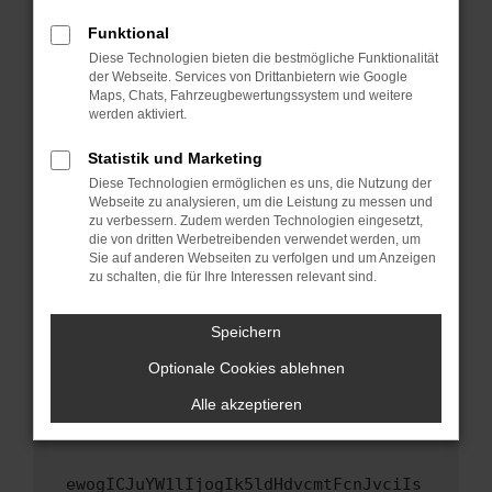
Fenster?
Funktional
Starte dein Gerät neu.
Diese Technologien bieten die bestmögliche Funktionalität
Das kann manchmal helfen, vorübergehende
der Webseite. Services von Drittanbietern wie Google
Maps, Chats, Fahrzeugbewertungssystem und weitere
Probleme zu beheben.
werden aktiviert.
Stelle sicher, dass dein Browser und dein
Betriebssystem auf dem neuesten Stand
Statistik und Marketing
sind.
Diese Technologien ermöglichen es uns, die Nutzung der
Webseite zu analysieren, um die Leistung zu messen und
Veraltete Software birgt nicht nur ein
zu verbessern. Zudem werden Technologien eingesetzt,
Sicherheitsrisiko, sondern kann auch dazu
die von dritten Werbetreibenden verwendet werden, um
führen, dass bestimmte Funktionen nicht mehr
Sie auf anderen Webseiten zu verfolgen und um Anzeigen
unterstützt werden.
zu schalten, die für Ihre Interessen relevant sind.
Wende dich an den Webseitenbetreiber.
Speichern
Wenn du alle oben genannten Schritte versucht
hast, kontaktiere uns bitte. Wir werden
Optionale Cookies ablehnen
versuchen, das Problem zu beheben. Du kannst
Alle akzeptieren
uns diesen Text schicken, um uns bei der
Fehlersuche zu unterstützen:
ewogICJuYW1lIjogIk5ldHdvcmtFcnJvciIs