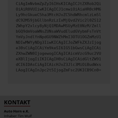
CiAgImNvbmZpZyI6IHsKICAgICJtZXRob2Qi
OiAiR0VUIiwKICAgICJ1cmwiOiAiaHR0cHM6
Ly9hcGkueC5ha3MtcHJvZC5hdWRhcmlzLm5l
dC92MS9jbGllbnRzLzIxMjQvd2Vic2l0ZS12
ZWhpY2xlcy8yNjQ1MDAwMSUyMzE0NzM/Zmll
bGQ9dmVoaWNsZUNsaWVudEludGVybmFsTnVt
YmVyJndlYnNpdGU9NWZhMmI3OTU1OGZmMzU1
NDIwMWYyNDg3IiwKICAgICJoZWFkZXJzIjog
e30sCiAgICAiYm9keSI6IG51bGwsCiAgICAi
ZXhwZWN0IjogewogICAgICAicmVzcG9uc2VU
eXBlIjogIiIKICAgIH0sCiAgICAidGltZW91
dCI6IDAsCiAgICAicHJvZ3Jlc3MiOiBudWxs
LAogICAgInJpc2t5IjogZmFsc2UKICB9Cn0=
KONTAKT
Auto Horn e.K.
Inhaber: Tim Wulf