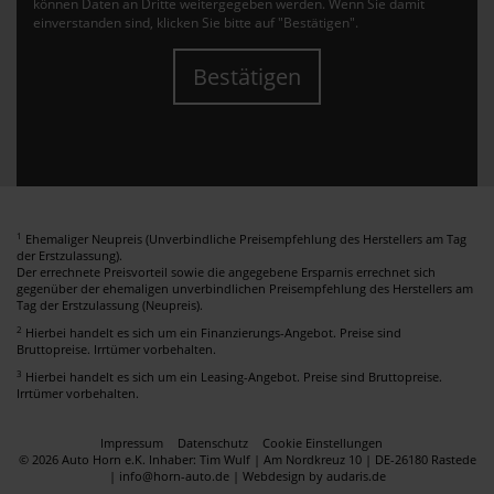
können Daten an Dritte weitergegeben werden. Wenn Sie damit
einverstanden sind, klicken Sie bitte auf "Bestätigen".
Bestätigen
1
Ehemaliger Neupreis (Unverbindliche Preisempfehlung des Herstellers am Tag
der Erstzulassung).
Der errechnete Preisvorteil sowie die angegebene Ersparnis errechnet sich
gegenüber der ehemaligen unverbindlichen Preisempfehlung des Herstellers am
Tag der Erstzulassung (Neupreis).
2
Hierbei handelt es sich um ein Finanzierungs-Angebot. Preise sind
Bruttopreise. Irrtümer vorbehalten.
3
Hierbei handelt es sich um ein Leasing-Angebot. Preise sind Bruttopreise.
Irrtümer vorbehalten.
Impressum
Datenschutz
Cookie Einstellungen
© 2026 Auto Horn e.K. Inhaber: Tim Wulf | Am Nordkreuz 10 | DE-26180 Rastede
| info@horn-auto.de |
Webdesign by audaris.de