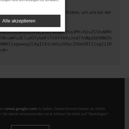
rfolgen und um Anzeigen zu schalten,
ben. Du kannst uns diesen Text schicken, um uns bei der
Alle akzeptieren
cmwiOiAiaHR0cHM6Ly9hcGkueC5ha3MtcHJvZC5hdWRh
ZUNsaWVudEludGVybmFsTnVtYmVyJndlYnNpdGU9NWZh
ZWN0IjogewogICAgICAicmVzcG9uc2VUeXBlIjogIiIK
Cn0=
von
www.google.com
zu laden. Dabei können Daten an Dritte
ie damit einverstanden sind, klicken Sie bitte auf "Bestätigen".