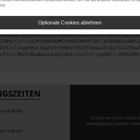
on dritten Werbetreibenden verwendet werden, um Sie auf anderen Webseiten zu ve
ind.
ontaktiere uns bitte. Wir werden versuchen, das Problem zu behe
Optionale Cookies ablehnen
vbmZpZyI6IHsKICAgICJtZXRob2QiOiAiR0VUIiwKICAgICJ1
2ZWhpY2xlcy8yNjQ0NDAxMCUyMzE0NzM/ZmllbGQ9dmVoaWNs
kZXJzIjoge30sCiAgICAiYm9keSI6IG51bGwsCiAgICAiZXhw
vZ3Jlc3MiOiBudWxsLAogICAgInJpc2t5IjogZmFsc2UKICB9
GSZEITEN
 bis 18:00 Uhr
Es wird versucht, Inhalte 
weitergegeben werden. Wenn S
 bis 17:00 Uhr