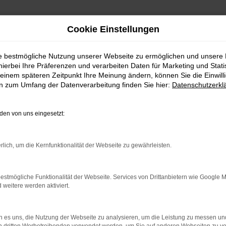
Cookie Einstellungen
ie bestmögliche Nutzung unserer Webseite zu ermöglichen und unsere
hierbei Ihre Präferenzen und verarbeiten Daten für Marketing und Stati
einem späteren Zeitpunkt Ihre Meinung ändern, können Sie die Einwillig
en zum Umfang der Datenverarbeitung finden Sie hier:
Datenschutzerkl
en von uns eingesetzt:
indung.
hine?
rlich, um die Kernfunktionalität der Webseite zu gewährleisten.
aden bestimmter Seiten verhindern. Funktioniert die Seite in e
estmögliche Funktionalität der Webseite. Services von Drittanbietern wie Google 
eitere werden aktiviert.
 zu beheben.
bssystem auf dem neuesten Stand sind.
 es uns, die Nutzung der Webseite zu analysieren, um die Leistung zu messen u
ko, sondern kann auch dazu führen, dass bestimmte Funktionen nic