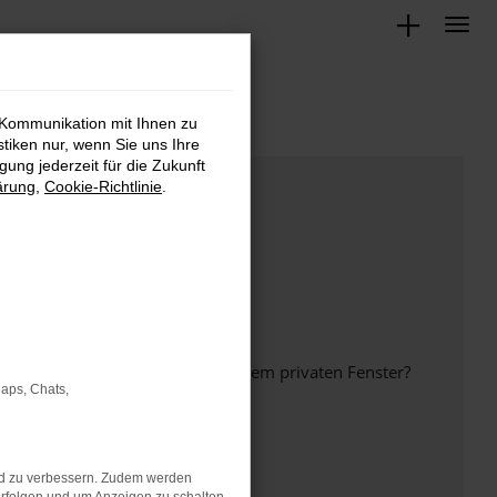
 Kommunikation mit Ihnen zu
stiken nur, wenn Sie uns Ihre
ung jederzeit für die Zukunft
ärung
,
Cookie-Richtlinie
.
inem anderen Browser oder in einem privaten Fenster?
Maps, Chats,
nd zu verbessern. Zudem werden
ht mehr unterstützt werden.