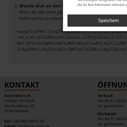
Technologien eingesetzt, die v
Wende dich an den Webseitenbetreiber.
die für Ihre Interessen relevant s
Wenn du alle oben genannten Schritte versucht hast, k
Fehlersuche zu unterstützen:
Speichern
ewogICJuYW1lIjogIk5ldHdvcmtFcnJvciIsCiAgImN
cmlzLm5ldC92MS9jbGllbnRzLzIxMjQvd2Vic2l0ZS1
MmI3OTU1OGZmMzU1NDIwMWYyNDg3IiwKICAgICJoZWF
ICAgIH0sCiAgICAidGltZW91dCI6IDAsCiAgICAicHJ
KONTAKT
ÖFFNUN
Auto Horn e.K.
Verkauf:
Inhaber: Tim Wulf
Mo. bis Fr.: 09:00
Am Nordkreuz 10
Sa.: geschlossen
26180 Rastede
Werkstatt
Mo. bis Fr.: 08:00
Tel.:
+49 4402 939 47 80
Sa.: geschlossen
E-Mail:
info@horn-auto.de