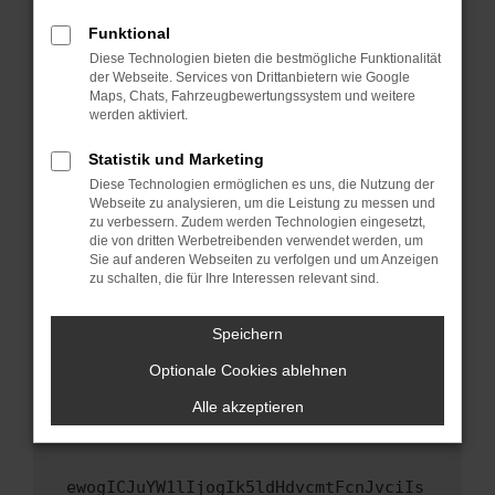
Fenster?
Funktional
Starte dein Gerät neu.
Diese Technologien bieten die bestmögliche Funktionalität
Das kann manchmal helfen, vorübergehende
der Webseite. Services von Drittanbietern wie Google
Maps, Chats, Fahrzeugbewertungssystem und weitere
Probleme zu beheben.
werden aktiviert.
Stelle sicher, dass dein Browser und dein
Betriebssystem auf dem neuesten Stand
Statistik und Marketing
sind.
Diese Technologien ermöglichen es uns, die Nutzung der
Webseite zu analysieren, um die Leistung zu messen und
Veraltete Software birgt nicht nur ein
zu verbessern. Zudem werden Technologien eingesetzt,
Sicherheitsrisiko, sondern kann auch dazu
die von dritten Werbetreibenden verwendet werden, um
führen, dass bestimmte Funktionen nicht mehr
Sie auf anderen Webseiten zu verfolgen und um Anzeigen
unterstützt werden.
zu schalten, die für Ihre Interessen relevant sind.
Wende dich an den Webseitenbetreiber.
Speichern
Wenn du alle oben genannten Schritte versucht
hast, kontaktiere uns bitte. Wir werden
Optionale Cookies ablehnen
versuchen, das Problem zu beheben. Du kannst
Alle akzeptieren
uns diesen Text schicken, um uns bei der
Fehlersuche zu unterstützen:
ewogICJuYW1lIjogIk5ldHdvcmtFcnJvciIs