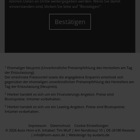
können Daten an Dritte weitergegeben werden. Wenn Sie damit
einverstanden sind, klicken Sie bitte auf "Bestätigen".
Bestätigen
1
Ehemaliger Neupreis (Unverbindliche Preisempfehlung des Herstellers am Tag
der Erstzulassung).
Der errechnete Preisvorteil sowie die angegebene Ersparnis errechnet sich
gegenüber der ehemaligen unverbindlichen Preisempfehlung des Herstellers am
Tag der Erstzulassung (Neupreis).
2
Hierbei handelt es sich um ein Finanzierungs-Angebot. Preise sind
Bruttopreise. Irrtümer vorbehalten.
3
Hierbei handelt es sich um ein Leasing-Angebot. Preise sind Bruttopreise.
Irrtümer vorbehalten.
Impressum
Datenschutz
Cookie Einstellungen
© 2026 Auto Horn e.K. Inhaber: Tim Wulf | Am Nordkreuz 10 | DE-26180 Rastede
| info@horn-auto.de |
Webdesign by audaris.de