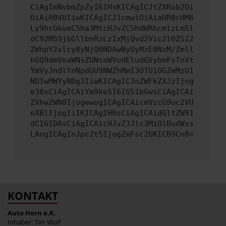
CiAgImNvbmZpZyI6IHsKICAgICJtZXRob2Qi
OiAiR0VUIiwKICAgICJ1cmwiOiAiaHR0cHM6
Ly9hcGkueC5ha3MtcHJvZC5hdWRhcmlzLm5l
dC92MS9jbGllbnRzLzIxMjQvd2Vic2l0ZS12
ZWhpY2xlcy8yNjQ0NDAwNyUyMzE0NzM/Zmll
bGQ9dmVoaWNsZUNsaWVudEludGVybmFsTnVt
YmVyJndlYnNpdGU9NWZhMmI3OTU1OGZmMzU1
NDIwMWYyNDg3IiwKICAgICJoZWFkZXJzIjog
e30sCiAgICAiYm9keSI6IG51bGwsCiAgICAi
ZXhwZWN0IjogewogICAgICAicmVzcG9uc2VU
eXBlIjogIiIKICAgIH0sCiAgICAidGltZW91
dCI6IDAsCiAgICAicHJvZ3Jlc3MiOiBudWxs
LAogICAgInJpc2t5IjogZmFsc2UKICB9Cn0=
KONTAKT
Auto Horn e.K.
Inhaber: Tim Wulf