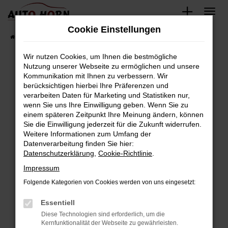
Zum
Hauptinhalt
Cookie Einstellungen
springen
Startseite
Fahrzeugverkauf
Fahrzeugbestand
Wir nutzen Cookies, um Ihnen die bestmögliche
Nutzung unserer Webseite zu ermöglichen und unsere
Kommunikation mit Ihnen zu verbessern. Wir
Fehler: Network Error
berücksichtigen hierbei Ihre Präferenzen und
verarbeiten Daten für Marketing und Statistiken nur,
Beim Laden ist ein Fehler aufgetreten.
wenn Sie uns Ihre Einwilligung geben. Wenn Sie zu
Hier sind ein paar Tipps, die dir helfen können:
einem späteren Zeitpunkt Ihre Meinung ändern, können
Sie die Einwilligung jederzeit für die Zukunft widerrufen.
Überprüfe deine Firewall und deine
Weitere Informationen zum Umfang der
Internetverbindung.
Datenverarbeitung finden Sie hier:
Datenschutzerklärung
,
Cookie-Richtlinie
.
Laden andere Webseiten, zum Beispiel deine
Suchmaschine?
Impressum
Prüfe deine Browsererweiterungen.
Folgende Kategorien von Cookies werden von uns eingesetzt:
Manche Erweiterungen, wie Werbeblocker,
Essentiell
können das Laden bestimmter Seiten
verhindern. Funktioniert die Seite in einem
Diese Technologien sind erforderlich, um die
Kernfunktionalität der Webseite zu gewährleisten.
anderen Browser oder in einem privaten