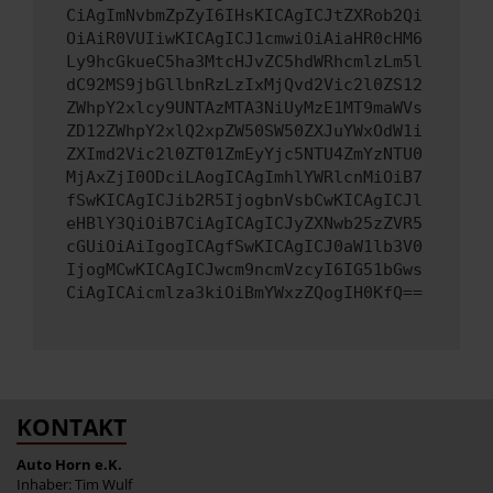
CiAgImNvbmZpZyI6IHsKICAgICJtZXRob2Qi
OiAiR0VUIiwKICAgICJ1cmwiOiAiaHR0cHM6
Ly9hcGkueC5ha3MtcHJvZC5hdWRhcmlzLm5l
dC92MS9jbGllbnRzLzIxMjQvd2Vic2l0ZS12
ZWhpY2xlcy9UNTAzMTA3NiUyMzE1MT9maWVs
ZD12ZWhpY2xlQ2xpZW50SW50ZXJuYWxOdW1i
ZXImd2Vic2l0ZT01ZmEyYjc5NTU4ZmYzNTU0
MjAxZjI0ODciLAogICAgImhlYWRlcnMiOiB7
fSwKICAgICJib2R5IjogbnVsbCwKICAgICJl
eHBlY3QiOiB7CiAgICAgICJyZXNwb25zZVR5
cGUiOiAiIgogICAgfSwKICAgICJ0aW1lb3V0
IjogMCwKICAgICJwcm9ncmVzcyI6IG51bGws
CiAgICAicmlza3kiOiBmYWxzZQogIH0KfQ==
KONTAKT
Auto Horn e.K.
Inhaber: Tim Wulf