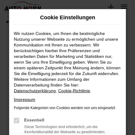
Zum
Hauptinhalt
Cookie Einstellungen
springen
Startseite
Fahrzeugverkauf
Fahrzeugbestand
Wir nutzen Cookies, um Ihnen die bestmögliche
Nutzung unserer Webseite zu ermöglichen und unsere
Kommunikation mit Ihnen zu verbessern. Wir
Fehler: Network Error
berücksichtigen hierbei Ihre Präferenzen und
verarbeiten Daten für Marketing und Statistiken nur,
Beim Laden ist ein Fehler aufgetreten.
wenn Sie uns Ihre Einwilligung geben. Wenn Sie zu
Hier sind ein paar Tipps, die dir helfen können:
einem späteren Zeitpunkt Ihre Meinung ändern, können
Sie die Einwilligung jederzeit für die Zukunft widerrufen.
Überprüfe deine Firewall und deine
Weitere Informationen zum Umfang der
Internetverbindung.
Datenverarbeitung finden Sie hier:
Datenschutzerklärung
,
Cookie-Richtlinie
.
Laden andere Webseiten, zum Beispiel deine
Suchmaschine?
Impressum
Prüfe deine Browsererweiterungen.
Folgende Kategorien von Cookies werden von uns eingesetzt:
Manche Erweiterungen, wie Werbeblocker,
Essentiell
können das Laden bestimmter Seiten
verhindern. Funktioniert die Seite in einem
Diese Technologien sind erforderlich, um die
Kernfunktionalität der Webseite zu gewährleisten.
anderen Browser oder in einem privaten