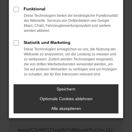
Fenster?
Funktional
Starte dein Gerät neu.
Diese Technologien bieten die bestmögliche Funktionalität
Das kann manchmal helfen, vorübergehende
der Webseite. Services von Drittanbietern wie Google
Maps, Chats, Fahrzeugbewertungssystem und weitere
Probleme zu beheben.
werden aktiviert.
Stelle sicher, dass dein Browser und dein
Betriebssystem auf dem neuesten Stand
Statistik und Marketing
sind.
Diese Technologien ermöglichen es uns, die Nutzung der
Webseite zu analysieren, um die Leistung zu messen und
Veraltete Software birgt nicht nur ein
zu verbessern. Zudem werden Technologien eingesetzt,
Sicherheitsrisiko, sondern kann auch dazu
die von dritten Werbetreibenden verwendet werden, um
führen, dass bestimmte Funktionen nicht mehr
Sie auf anderen Webseiten zu verfolgen und um Anzeigen
unterstützt werden.
zu schalten, die für Ihre Interessen relevant sind.
Wende dich an den Webseitenbetreiber.
Speichern
Wenn du alle oben genannten Schritte versucht
hast, kontaktiere uns bitte. Wir werden
Optionale Cookies ablehnen
versuchen, das Problem zu beheben. Du kannst
Alle akzeptieren
uns diesen Text schicken, um uns bei der
Fehlersuche zu unterstützen:
ewogICJuYW1lIjogIk5ldHdvcmtFcnJvciIs