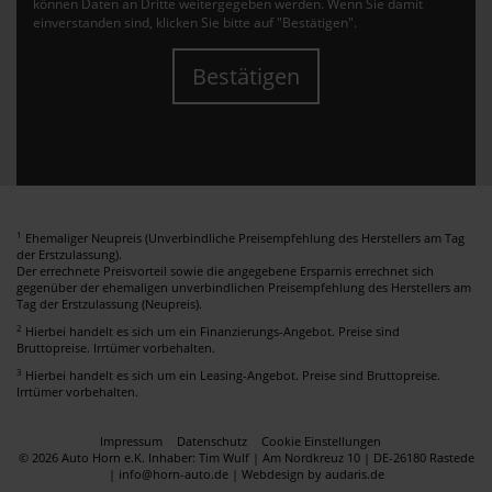
können Daten an Dritte weitergegeben werden. Wenn Sie damit
einverstanden sind, klicken Sie bitte auf "Bestätigen".
Bestätigen
1
Ehemaliger Neupreis (Unverbindliche Preisempfehlung des Herstellers am Tag
der Erstzulassung).
Der errechnete Preisvorteil sowie die angegebene Ersparnis errechnet sich
gegenüber der ehemaligen unverbindlichen Preisempfehlung des Herstellers am
Tag der Erstzulassung (Neupreis).
2
Hierbei handelt es sich um ein Finanzierungs-Angebot. Preise sind
Bruttopreise. Irrtümer vorbehalten.
3
Hierbei handelt es sich um ein Leasing-Angebot. Preise sind Bruttopreise.
Irrtümer vorbehalten.
Impressum
Datenschutz
Cookie Einstellungen
© 2026 Auto Horn e.K. Inhaber: Tim Wulf | Am Nordkreuz 10 | DE-26180 Rastede
| info@horn-auto.de |
Webdesign by audaris.de