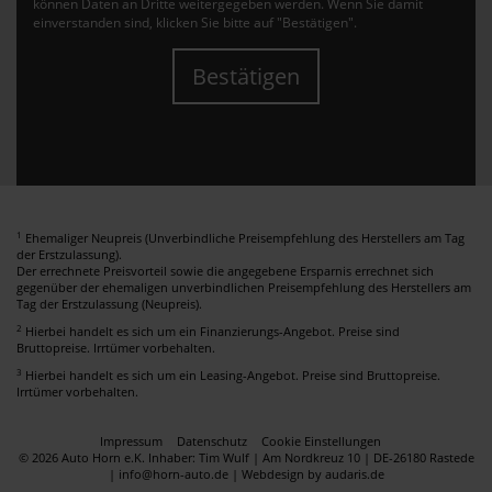
können Daten an Dritte weitergegeben werden. Wenn Sie damit
einverstanden sind, klicken Sie bitte auf "Bestätigen".
Bestätigen
1
Ehemaliger Neupreis (Unverbindliche Preisempfehlung des Herstellers am Tag
der Erstzulassung).
Der errechnete Preisvorteil sowie die angegebene Ersparnis errechnet sich
gegenüber der ehemaligen unverbindlichen Preisempfehlung des Herstellers am
Tag der Erstzulassung (Neupreis).
2
Hierbei handelt es sich um ein Finanzierungs-Angebot. Preise sind
Bruttopreise. Irrtümer vorbehalten.
3
Hierbei handelt es sich um ein Leasing-Angebot. Preise sind Bruttopreise.
Irrtümer vorbehalten.
Impressum
Datenschutz
Cookie Einstellungen
© 2026 Auto Horn e.K. Inhaber: Tim Wulf | Am Nordkreuz 10 | DE-26180 Rastede
| info@horn-auto.de |
Webdesign by audaris.de