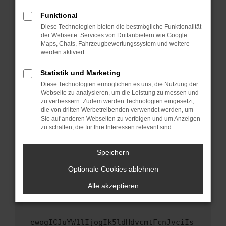
Fenster?
Funktional
Starte dein Gerät neu.
Diese Technologien bieten die bestmögliche Funktionalität
Das kann manchmal helfen, vorübergehende
der Webseite. Services von Drittanbietern wie Google
Maps, Chats, Fahrzeugbewertungssystem und weitere
Probleme zu beheben.
werden aktiviert.
Stelle sicher, dass dein Browser und dein
Betriebssystem auf dem neuesten Stand
Statistik und Marketing
sind.
Diese Technologien ermöglichen es uns, die Nutzung der
Webseite zu analysieren, um die Leistung zu messen und
Veraltete Software birgt nicht nur ein
zu verbessern. Zudem werden Technologien eingesetzt,
Sicherheitsrisiko, sondern kann auch dazu
die von dritten Werbetreibenden verwendet werden, um
führen, dass bestimmte Funktionen nicht mehr
Sie auf anderen Webseiten zu verfolgen und um Anzeigen
unterstützt werden.
zu schalten, die für Ihre Interessen relevant sind.
Wende dich an den Webseitenbetreiber.
Speichern
Wenn du alle oben genannten Schritte versucht
hast, kontaktiere uns bitte. Wir werden
Optionale Cookies ablehnen
versuchen, das Problem zu beheben. Du kannst
Alle akzeptieren
uns diesen Text schicken, um uns bei der
Fehlersuche zu unterstützen:
ewogICJuYW1lIjogIk5ldHdvcmtFcnJvciIs