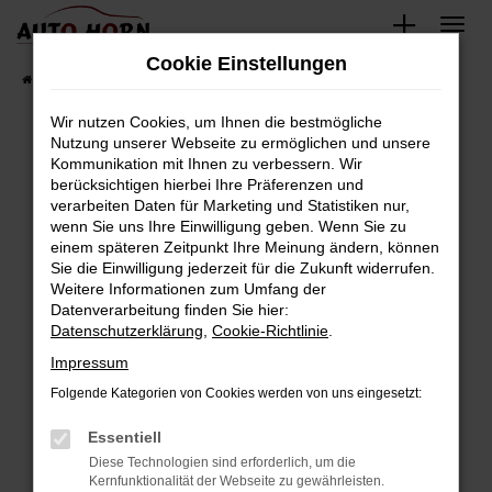
Zum
Hauptinhalt
Cookie Einstellungen
springen
Startseite
Fahrzeugverkauf
Fahrzeugbestand
Wir nutzen Cookies, um Ihnen die bestmögliche
Nutzung unserer Webseite zu ermöglichen und unsere
Kommunikation mit Ihnen zu verbessern. Wir
Fehler: Network Error
berücksichtigen hierbei Ihre Präferenzen und
verarbeiten Daten für Marketing und Statistiken nur,
Beim Laden ist ein Fehler aufgetreten.
wenn Sie uns Ihre Einwilligung geben. Wenn Sie zu
Hier sind ein paar Tipps, die dir helfen können:
einem späteren Zeitpunkt Ihre Meinung ändern, können
Sie die Einwilligung jederzeit für die Zukunft widerrufen.
Überprüfe deine Firewall und deine
Weitere Informationen zum Umfang der
Internetverbindung.
Datenverarbeitung finden Sie hier:
Datenschutzerklärung
,
Cookie-Richtlinie
.
Laden andere Webseiten, zum Beispiel deine
Suchmaschine?
Impressum
Prüfe deine Browsererweiterungen.
Folgende Kategorien von Cookies werden von uns eingesetzt:
Manche Erweiterungen, wie Werbeblocker,
Essentiell
können das Laden bestimmter Seiten
verhindern. Funktioniert die Seite in einem
Diese Technologien sind erforderlich, um die
Kernfunktionalität der Webseite zu gewährleisten.
anderen Browser oder in einem privaten