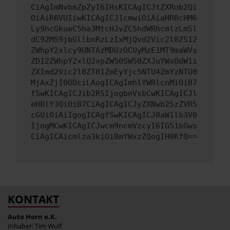
CiAgImNvbmZpZyI6IHsKICAgICJtZXRob2Qi
OiAiR0VUIiwKICAgICJ1cmwiOiAiaHR0cHM6
Ly9hcGkueC5ha3MtcHJvZC5hdWRhcmlzLm5l
dC92MS9jbGllbnRzLzIxMjQvd2Vic2l0ZS12
ZWhpY2xlcy9UNTAzMDUzOCUyMzE1MT9maWVs
ZD12ZWhpY2xlQ2xpZW50SW50ZXJuYWxOdW1i
ZXImd2Vic2l0ZT01ZmEyYjc5NTU4ZmYzNTU0
MjAxZjI0ODciLAogICAgImhlYWRlcnMiOiB7
fSwKICAgICJib2R5IjogbnVsbCwKICAgICJl
eHBlY3QiOiB7CiAgICAgICJyZXNwb25zZVR5
cGUiOiAiIgogICAgfSwKICAgICJ0aW1lb3V0
IjogMCwKICAgICJwcm9ncmVzcyI6IG51bGws
CiAgICAicmlza3kiOiBmYWxzZQogIH0KfQ==
KONTAKT
Auto Horn e.K.
Inhaber: Tim Wulf