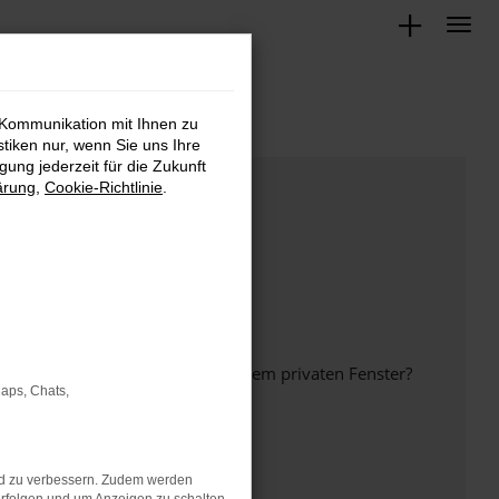
 Kommunikation mit Ihnen zu
stiken nur, wenn Sie uns Ihre
ung jederzeit für die Zukunft
ärung
,
Cookie-Richtlinie
.
inem anderen Browser oder in einem privaten Fenster?
Maps, Chats,
nd zu verbessern. Zudem werden
ht mehr unterstützt werden.