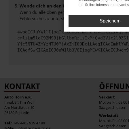
Technologien eingesetzt, die v
Wende dich an den Webseitenbetreiber.
die für Ihre Interessen relevant s
Wenn du alle oben genannten Schritte versucht hast, k
Fehlersuche zu unterstützen:
Speichern
ewogICJuYW1lIjogIk5ldHdvcmtFcnJvciIsCiAgImN
cmlzLm5ldC92MS9jbGllbnRzLzIxMjQvd2Vic2l0ZS1
Yjc5NTU4ZmYzNTU0MjAxZjI0ODciLAogICAgImhlYWR
ICAgfSwKICAgICJ0aW1lb3V0IjogMCwKICAgICJwcm9
KONTAKT
ÖFFNUN
Auto Horn e.K.
Verkauf:
Inhaber: Tim Wulf
Mo. bis Fr.: 09:00
Am Nordkreuz 10
Sa.: geschlossen
26180 Rastede
Werkstatt
Mo. bis Fr.: 08:00
Tel.:
+49 4402 939 47 80
Sa.: geschlossen
E-Mail:
info@horn-auto.de