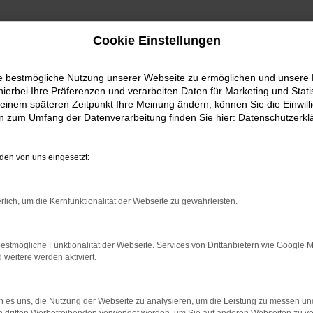
Cookie Einstellungen
ie bestmögliche Nutzung unserer Webseite zu ermöglichen und unsere
hierbei Ihre Präferenzen und verarbeiten Daten für Marketing und Stati
einem späteren Zeitpunkt Ihre Meinung ändern, können Sie die Einwillig
en zum Umfang der Datenverarbeitung finden Sie hier:
Datenschutzerkl
en von uns eingesetzt:
indung.
hine?
rlich, um die Kernfunktionalität der Webseite zu gewährleisten.
aden bestimmter Seiten verhindern. Funktioniert die Seite in e
estmögliche Funktionalität der Webseite. Services von Drittanbietern wie Google 
eitere werden aktiviert.
 zu beheben.
bssystem auf dem neuesten Stand sind.
 es uns, die Nutzung der Webseite zu analysieren, um die Leistung zu messen u
ko, sondern kann auch dazu führen, dass bestimmte Funktionen nic