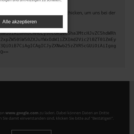
rfolgen und um Anzeigen zu schalten,
ben. Du kannst uns diesen Text schicken, um uns bei der
Alle akzeptieren
cmwiOiAiaHR0cHM6Ly9hcGkueC5ha3MtcHJvZC5hdWRh
Q2xpZW50SW50ZXJuYWxOdW1iZXImd2Vic2l0ZT01ZmEy
Y3QiOiB7CiAgICAgICJyZXNwb25zZVR5cGUiOiAiIgog
fQ==
von
www.google.com
zu laden. Dabei können Daten an Dritte
ie damit einverstanden sind, klicken Sie bitte auf "Bestätigen".