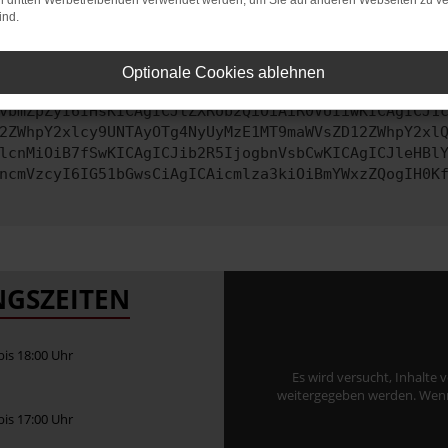
on dritten Werbetreibenden verwendet werden, um Sie auf anderen Webseiten zu ve
ind.
ontaktiere uns bitte. Wir werden versuchen, das Problem zu behe
Optionale Cookies ablehnen
vbmZpZyI6IHsKICAgICJtZXRob2QiOiAiR0VUIiwKICAgICJ1
2ZWhpY2xlcy9UNTAyOTg4NyUyMzE1MT9maWVsZD12ZWhpY2xl
lcnMiOiB7fSwKICAgICJib2R5IjogbnVsbCwKICAgICJleHBl
ncmVzcyI6IG51bGwsCiAgICAicmlza3kiOiBmYWxzZQogIH0K
GSZEITEN
 bis 18:00 Uhr
Es wird versucht, Inhalte 
weitergegeben werden. Wenn S
 bis 17:00 Uhr