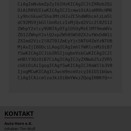
CiAgImNvbmZpZyI6IHsKICAgICJtZXRob2Qi
OiAiR0VUIiwKICAgICJ1cmwiOiAiaHR0cHM6
Ly9hcGkueC5ha3MtcHJvZC5hdWRhcmlzLm5l
dC92MS9jbGllbnRzLzIxMjQvd2Vic2l0ZS12
ZWhpY2xlcy9UNTAyOTg1OSUyMzE1MT9maWVs
ZD12ZWhpY2xlQ2xpZW50SW50ZXJuYWxOdW1i
ZXImd2Vic2l0ZT01ZmEyYjc5NTU4ZmYzNTU0
MjAxZjI0ODciLAogICAgImhlYWRlcnMiOiB7
fSwKICAgICJib2R5IjogbnVsbCwKICAgICJl
eHBlY3QiOiB7CiAgICAgICJyZXNwb25zZVR5
cGUiOiAiIgogICAgfSwKICAgICJ0aW1lb3V0
IjogMCwKICAgICJwcm9ncmVzcyI6IG51bGws
CiAgICAicmlza3kiOiBmYWxzZQogIH0KfQ==
KONTAKT
Auto Horn e.K.
Inhaber: Tim Wulf