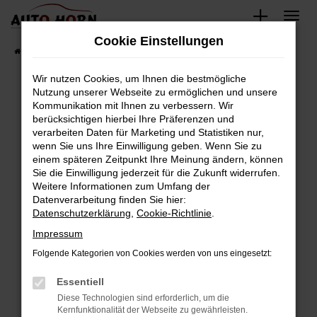
Zum
Hauptinhalt
Cookie Einstellungen
springen
Startseite
Fahrzeugverkauf
Fahrzeugbestand
Wir nutzen Cookies, um Ihnen die bestmögliche
Nutzung unserer Webseite zu ermöglichen und unsere
Kommunikation mit Ihnen zu verbessern. Wir
Fehler: Network Error
berücksichtigen hierbei Ihre Präferenzen und
verarbeiten Daten für Marketing und Statistiken nur,
Beim Laden ist ein Fehler aufgetreten.
wenn Sie uns Ihre Einwilligung geben. Wenn Sie zu
Hier sind ein paar Tipps, die dir helfen können:
einem späteren Zeitpunkt Ihre Meinung ändern, können
Sie die Einwilligung jederzeit für die Zukunft widerrufen.
Überprüfe deine Firewall und deine
Weitere Informationen zum Umfang der
Internetverbindung.
Datenverarbeitung finden Sie hier:
Datenschutzerklärung
,
Cookie-Richtlinie
.
Laden andere Webseiten, zum Beispiel deine
Suchmaschine?
Impressum
Prüfe deine Browsererweiterungen.
Folgende Kategorien von Cookies werden von uns eingesetzt:
Manche Erweiterungen, wie Werbeblocker,
Essentiell
können das Laden bestimmter Seiten
verhindern. Funktioniert die Seite in einem
Diese Technologien sind erforderlich, um die
Kernfunktionalität der Webseite zu gewährleisten.
anderen Browser oder in einem privaten