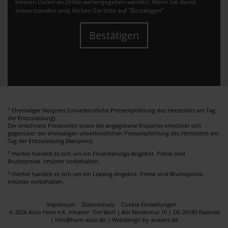
können Daten an Dritte weitergegeben werden. Wenn Sie damit
einverstanden sind, klicken Sie bitte auf "Bestätigen".
Bestätigen
1
Ehemaliger Neupreis (Unverbindliche Preisempfehlung des Herstellers am Tag
der Erstzulassung).
Der errechnete Preisvorteil sowie die angegebene Ersparnis errechnet sich
gegenüber der ehemaligen unverbindlichen Preisempfehlung des Herstellers am
Tag der Erstzulassung (Neupreis).
2
Hierbei handelt es sich um ein Finanzierungs-Angebot. Preise sind
Bruttopreise. Irrtümer vorbehalten.
3
Hierbei handelt es sich um ein Leasing-Angebot. Preise sind Bruttopreise.
Irrtümer vorbehalten.
Impressum
Datenschutz
Cookie Einstellungen
© 2026 Auto Horn e.K. Inhaber: Tim Wulf | Am Nordkreuz 10 | DE-26180 Rastede
| info@horn-auto.de |
Webdesign by audaris.de