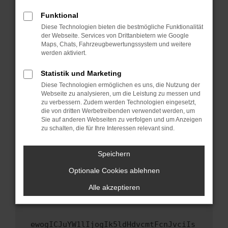
Fenster?
Funktional
Starte dein Gerät neu.
Diese Technologien bieten die bestmögliche Funktionalität
Das kann manchmal helfen, vorübergehende
der Webseite. Services von Drittanbietern wie Google
Maps, Chats, Fahrzeugbewertungssystem und weitere
Probleme zu beheben.
werden aktiviert.
Stelle sicher, dass dein Browser und dein
Betriebssystem auf dem neuesten Stand
Statistik und Marketing
sind.
Diese Technologien ermöglichen es uns, die Nutzung der
Webseite zu analysieren, um die Leistung zu messen und
Veraltete Software birgt nicht nur ein
zu verbessern. Zudem werden Technologien eingesetzt,
Sicherheitsrisiko, sondern kann auch dazu
die von dritten Werbetreibenden verwendet werden, um
führen, dass bestimmte Funktionen nicht mehr
Sie auf anderen Webseiten zu verfolgen und um Anzeigen
unterstützt werden.
zu schalten, die für Ihre Interessen relevant sind.
Wende dich an den Webseitenbetreiber.
Speichern
Wenn du alle oben genannten Schritte versucht
hast, kontaktiere uns bitte. Wir werden
Optionale Cookies ablehnen
versuchen, das Problem zu beheben. Du kannst
Alle akzeptieren
uns diesen Text schicken, um uns bei der
Fehlersuche zu unterstützen:
ewogICJuYW1lIjogIk5ldHdvcmtFcnJvciIs