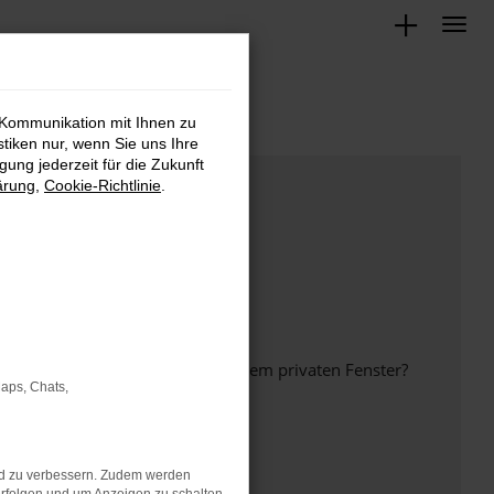
 Kommunikation mit Ihnen zu
stiken nur, wenn Sie uns Ihre
ung jederzeit für die Zukunft
ärung
,
Cookie-Richtlinie
.
inem anderen Browser oder in einem privaten Fenster?
Maps, Chats,
nd zu verbessern. Zudem werden
ht mehr unterstützt werden.