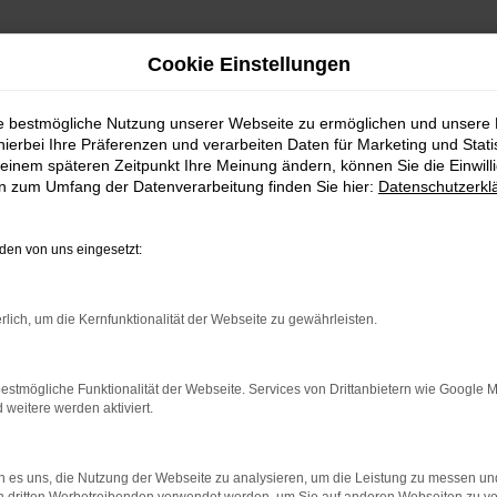
Cookie Einstellungen
ie bestmögliche Nutzung unserer Webseite zu ermöglichen und unsere
hierbei Ihre Präferenzen und verarbeiten Daten für Marketing und Stati
einem späteren Zeitpunkt Ihre Meinung ändern, können Sie die Einwillig
en zum Umfang der Datenverarbeitung finden Sie hier:
Datenschutzerkl
en von uns eingesetzt:
indung.
hine?
rlich, um die Kernfunktionalität der Webseite zu gewährleisten.
aden bestimmter Seiten verhindern. Funktioniert die Seite in e
estmögliche Funktionalität der Webseite. Services von Drittanbietern wie Google 
eitere werden aktiviert.
 zu beheben.
bssystem auf dem neuesten Stand sind.
 es uns, die Nutzung der Webseite zu analysieren, um die Leistung zu messen u
ko, sondern kann auch dazu führen, dass bestimmte Funktionen nic