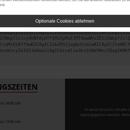
on dritten Werbetreibenden verwendet werden, um Sie auf anderen Webseiten zu ve
ind.
ontaktiere uns bitte. Wir werden versuchen, das Problem zu behe
Optionale Cookies ablehnen
vbmZpZyI6IHsKICAgICJtZXRob2QiOiAiR0VUIiwKICAgICJ1
2ZWhpY2xlcy9UNTAyOTY1MiUyMzE1MT9maWVsZD12ZWhpY2xl
lcnMiOiB7fSwKICAgICJib2R5IjogbnVsbCwKICAgICJleHBl
ncmVzcyI6IG51bGwsCiAgICAicmlza3kiOiBmYWxzZQogIH0K
GSZEITEN
 bis 18:00 Uhr
Es wird versucht, Inhalte 
weitergegeben werden. Wenn S
 bis 17:00 Uhr