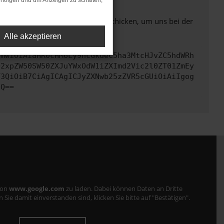
rfolgen und um Anzeigen zu schalten,
ben. Du kannst uns diesen Text schicken, um uns bei der
Alle akzeptieren
cmwiOiAiaHR0cHM6Ly9hcGkueC5ha3MtcHJvZC5hdWRh
Q2xpZW50SW50ZXJuYWxOdW1iZXImd2Vic2l0ZT01ZmEy
Y3QiOiB7CiAgICAgICJyZXNwb25zZVR5cGUiOiAiIgog
fQ==
von
www.google.com
zu laden. Dabei können Daten an Dritte
ie damit einverstanden sind, klicken Sie bitte auf "Bestätigen".