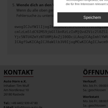
Technologien eingesetzt, die v
Wende dich an den Webseitenbetreiber.
die für Ihre Interessen relevant s
Wenn du alle oben genannten Schritte versucht hast, k
Fehlersuche zu unterstützen:
Speichern
ewogICJuYW1lIjogIk5ldHdvcmtFcnJvciIsCiAgImN
cmlzLm5ldC92MS9jbGllbnRzLzIxMjQvd2Vic2l0ZS1
Yjc5NTU4ZmYzNTU0MjAxZjI0ODciLAogICAgImhlYWR
ICAgfSwKICAgICJ0aW1lb3V0IjogMCwKICAgICJwcm9
KONTAKT
ÖFFNUN
Auto Horn e.K.
Verkauf:
Inhaber: Tim Wulf
Mo. bis Fr.: 09:00
Am Nordkreuz 10
Sa.: geschlossen
26180 Rastede
Werkstatt
Mo. bis Fr.: 08:00
Tel.:
+49 4402 939 47 80
Sa.: geschlossen
E-Mail:
info@horn-auto.de