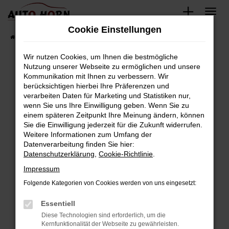
Zum
Hauptinhalt
Cookie Einstellungen
springen
Startseite
Fahrzeugverkauf
Fahrzeugbestand
Wir nutzen Cookies, um Ihnen die bestmögliche
Nutzung unserer Webseite zu ermöglichen und unsere
Kommunikation mit Ihnen zu verbessern. Wir
Fehler: Network Error
berücksichtigen hierbei Ihre Präferenzen und
verarbeiten Daten für Marketing und Statistiken nur,
Beim Laden ist ein Fehler aufgetreten.
wenn Sie uns Ihre Einwilligung geben. Wenn Sie zu
Hier sind ein paar Tipps, die dir helfen können:
einem späteren Zeitpunkt Ihre Meinung ändern, können
Sie die Einwilligung jederzeit für die Zukunft widerrufen.
Überprüfe deine Firewall und deine
Weitere Informationen zum Umfang der
Internetverbindung.
Datenverarbeitung finden Sie hier:
Datenschutzerklärung
,
Cookie-Richtlinie
.
Laden andere Webseiten, zum Beispiel deine
Suchmaschine?
Impressum
Prüfe deine Browsererweiterungen.
Folgende Kategorien von Cookies werden von uns eingesetzt:
Manche Erweiterungen, wie Werbeblocker,
Essentiell
können das Laden bestimmter Seiten
verhindern. Funktioniert die Seite in einem
Diese Technologien sind erforderlich, um die
Kernfunktionalität der Webseite zu gewährleisten.
anderen Browser oder in einem privaten