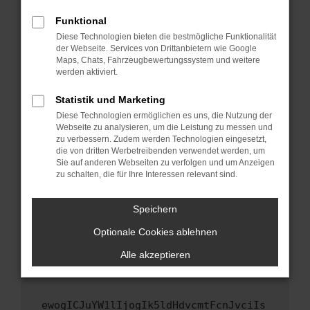
Fenster?
Funktional
Starte dein Gerät neu.
Diese Technologien bieten die bestmögliche Funktionalität
Das kann manchmal helfen, vorübergehende
der Webseite. Services von Drittanbietern wie Google
Maps, Chats, Fahrzeugbewertungssystem und weitere
Probleme zu beheben.
werden aktiviert.
Stelle sicher, dass dein Browser und dein
Betriebssystem auf dem neuesten Stand
Statistik und Marketing
sind.
Diese Technologien ermöglichen es uns, die Nutzung der
Webseite zu analysieren, um die Leistung zu messen und
Veraltete Software birgt nicht nur ein
zu verbessern. Zudem werden Technologien eingesetzt,
Sicherheitsrisiko, sondern kann auch dazu
die von dritten Werbetreibenden verwendet werden, um
führen, dass bestimmte Funktionen nicht mehr
Sie auf anderen Webseiten zu verfolgen und um Anzeigen
unterstützt werden.
zu schalten, die für Ihre Interessen relevant sind.
Wende dich an den Webseitenbetreiber.
Speichern
Wenn du alle oben genannten Schritte versucht
hast, kontaktiere uns bitte. Wir werden
Optionale Cookies ablehnen
versuchen, das Problem zu beheben. Du kannst
Alle akzeptieren
uns diesen Text schicken, um uns bei der
Fehlersuche zu unterstützen:
ewogICJuYW1lIjogIk5ldHdvcmtFcnJvciIs