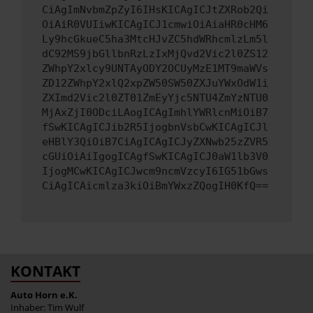
CiAgImNvbmZpZyI6IHsKICAgICJtZXRob2Qi
OiAiR0VUIiwKICAgICJ1cmwiOiAiaHR0cHM6
Ly9hcGkueC5ha3MtcHJvZC5hdWRhcmlzLm5l
dC92MS9jbGllbnRzLzIxMjQvd2Vic2l0ZS12
ZWhpY2xlcy9UNTAyODY2OCUyMzE1MT9maWVs
ZD12ZWhpY2xlQ2xpZW50SW50ZXJuYWxOdW1i
ZXImd2Vic2l0ZT01ZmEyYjc5NTU4ZmYzNTU0
MjAxZjI0ODciLAogICAgImhlYWRlcnMiOiB7
fSwKICAgICJib2R5IjogbnVsbCwKICAgICJl
eHBlY3QiOiB7CiAgICAgICJyZXNwb25zZVR5
cGUiOiAiIgogICAgfSwKICAgICJ0aW1lb3V0
IjogMCwKICAgICJwcm9ncmVzcyI6IG51bGws
CiAgICAicmlza3kiOiBmYWxzZQogIH0KfQ==
KONTAKT
Auto Horn e.K.
Inhaber: Tim Wulf