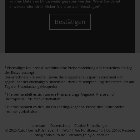
können Daten an Dritte weitergegeben werden. Wenn Sie damit
einverstanden sind, klicken Sie bitte auf "Bestätigen".
Bestätigen
1
Ehemaliger Neupreis (Unverbindliche Preisempfehlung des Herstellers am Tag
der Erstzulassung).
Der errechnete Preisvorteil sowie die angegebene Ersparnis errechnet sich
gegenüber der ehemaligen unverbindlichen Preisempfehlung des Herstellers am
Tag der Erstzulassung (Neupreis).
2
Hierbei handelt es sich um ein Finanzierungs-Angebot. Preise sind
Bruttopreise. Irrtümer vorbehalten.
3
Hierbei handelt es sich um ein Leasing-Angebot. Preise sind Bruttopreise.
Irrtümer vorbehalten.
Impressum
Datenschutz
Cookie Einstellungen
© 2026 Auto Horn e.K. Inhaber: Tim Wulf | Am Nordkreuz 10 | DE-26180 Rastede
| info@horn-auto.de |
Webdesign by audaris.de