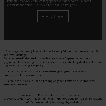
können Daten an Dritte weitergegeben werden. Wenn Sie damit
einverstanden sind, klicken Sie bitte auf "Bestätigen".
Bestätigen
1
Ehemaliger Neupreis (Unverbindliche Preisempfehlung des Herstellers am Tag
der Erstzulassung).
Der errechnete Preisvorteil sowie die angegebene Ersparnis errechnet sich
gegenüber der ehemaligen unverbindlichen Preisempfehlung des Herstellers am
Tag der Erstzulassung (Neupreis).
2
Hierbei handelt es sich um ein Finanzierungs-Angebot. Preise sind
Bruttopreise. Irrtümer vorbehalten.
3
Hierbei handelt es sich um ein Leasing-Angebot. Preise sind Bruttopreise.
Irrtümer vorbehalten.
Impressum
Datenschutz
Cookie Einstellungen
© 2026 Auto Horn e.K. Inhaber: Tim Wulf | Am Nordkreuz 10 | DE-26180 Rastede
| info@horn-auto.de |
Webdesign by audaris.de