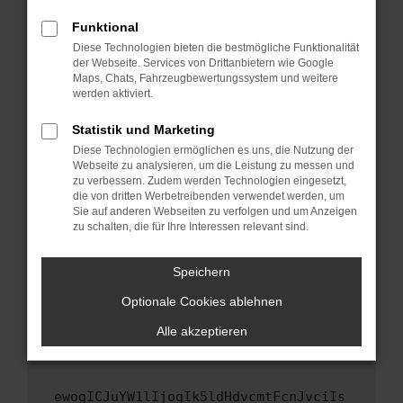
Fenster?
Funktional
Starte dein Gerät neu.
Diese Technologien bieten die bestmögliche Funktionalität
Das kann manchmal helfen, vorübergehende
der Webseite. Services von Drittanbietern wie Google
Maps, Chats, Fahrzeugbewertungssystem und weitere
Probleme zu beheben.
werden aktiviert.
Stelle sicher, dass dein Browser und dein
Betriebssystem auf dem neuesten Stand
Statistik und Marketing
sind.
Diese Technologien ermöglichen es uns, die Nutzung der
Webseite zu analysieren, um die Leistung zu messen und
Veraltete Software birgt nicht nur ein
zu verbessern. Zudem werden Technologien eingesetzt,
Sicherheitsrisiko, sondern kann auch dazu
die von dritten Werbetreibenden verwendet werden, um
führen, dass bestimmte Funktionen nicht mehr
Sie auf anderen Webseiten zu verfolgen und um Anzeigen
unterstützt werden.
zu schalten, die für Ihre Interessen relevant sind.
Wende dich an den Webseitenbetreiber.
Speichern
Wenn du alle oben genannten Schritte versucht
hast, kontaktiere uns bitte. Wir werden
Optionale Cookies ablehnen
versuchen, das Problem zu beheben. Du kannst
Alle akzeptieren
uns diesen Text schicken, um uns bei der
Fehlersuche zu unterstützen:
ewogICJuYW1lIjogIk5ldHdvcmtFcnJvciIs