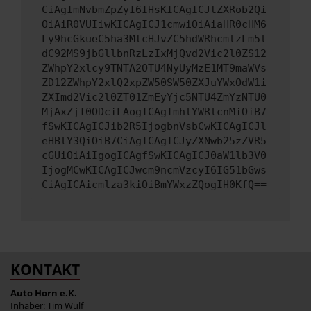
CiAgImNvbmZpZyI6IHsKICAgICJtZXRob2Qi
OiAiR0VUIiwKICAgICJ1cmwiOiAiaHR0cHM6
Ly9hcGkueC5ha3MtcHJvZC5hdWRhcmlzLm5l
dC92MS9jbGllbnRzLzIxMjQvd2Vic2l0ZS12
ZWhpY2xlcy9TNTA2OTU4NyUyMzE1MT9maWVs
ZD12ZWhpY2xlQ2xpZW50SW50ZXJuYWxOdW1i
ZXImd2Vic2l0ZT01ZmEyYjc5NTU4ZmYzNTU0
MjAxZjI0ODciLAogICAgImhlYWRlcnMiOiB7
fSwKICAgICJib2R5IjogbnVsbCwKICAgICJl
eHBlY3QiOiB7CiAgICAgICJyZXNwb25zZVR5
cGUiOiAiIgogICAgfSwKICAgICJ0aW1lb3V0
IjogMCwKICAgICJwcm9ncmVzcyI6IG51bGws
CiAgICAicmlza3kiOiBmYWxzZQogIH0KfQ==
KONTAKT
Auto Horn e.K.
Inhaber: Tim Wulf