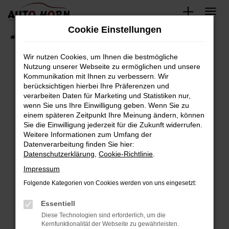
Zum
Hauptinhalt
Cookie Einstellungen
springen
Startseite
Fahrzeugverkauf
Fahrzeugbestand
Wir nutzen Cookies, um Ihnen die bestmögliche
Nutzung unserer Webseite zu ermöglichen und unsere
Kommunikation mit Ihnen zu verbessern. Wir
Fehler: Network Error
berücksichtigen hierbei Ihre Präferenzen und
verarbeiten Daten für Marketing und Statistiken nur,
Beim Laden ist ein Fehler aufgetreten.
wenn Sie uns Ihre Einwilligung geben. Wenn Sie zu
Hier sind ein paar Tipps, die dir helfen können:
einem späteren Zeitpunkt Ihre Meinung ändern, können
Sie die Einwilligung jederzeit für die Zukunft widerrufen.
Überprüfe deine Firewall und deine
Weitere Informationen zum Umfang der
Internetverbindung.
Datenverarbeitung finden Sie hier:
Datenschutzerklärung
,
Cookie-Richtlinie
.
Laden andere Webseiten, zum Beispiel deine
Suchmaschine?
Impressum
Prüfe deine Browsererweiterungen.
Folgende Kategorien von Cookies werden von uns eingesetzt:
Manche Erweiterungen, wie Werbeblocker,
Essentiell
können das Laden bestimmter Seiten
verhindern. Funktioniert die Seite in einem
Diese Technologien sind erforderlich, um die
Kernfunktionalität der Webseite zu gewährleisten.
anderen Browser oder in einem privaten