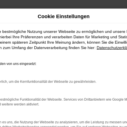
Cookie Einstellungen
ie bestmögliche Nutzung unserer Webseite zu ermöglichen und unsere
hierbei Ihre Präferenzen und verarbeiten Daten für Marketing und Stati
einem späteren Zeitpunkt Ihre Meinung ändern, können Sie die Einwillig
en zum Umfang der Datenverarbeitung finden Sie hier:
Datenschutzerkl
en von uns eingesetzt:
indung.
hine?
rlich, um die Kernfunktionalität der Webseite zu gewährleisten.
aden bestimmter Seiten verhindern. Funktioniert die Seite in e
estmögliche Funktionalität der Webseite. Services von Drittanbietern wie Google 
eitere werden aktiviert.
 zu beheben.
bssystem auf dem neuesten Stand sind.
 es uns, die Nutzung der Webseite zu analysieren, um die Leistung zu messen u
ko, sondern kann auch dazu führen, dass bestimmte Funktionen nic