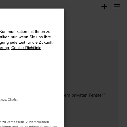
 Kommunikation mit Ihnen zu
stiken nur, wenn Sie uns Ihre
ung jederzeit für die Zukunft
ärung
,
Cookie-Richtlinie
.
inem anderen Browser oder in einem privaten Fenster?
Maps, Chats,
nd zu verbessern. Zudem werden
ht mehr unterstützt werden.