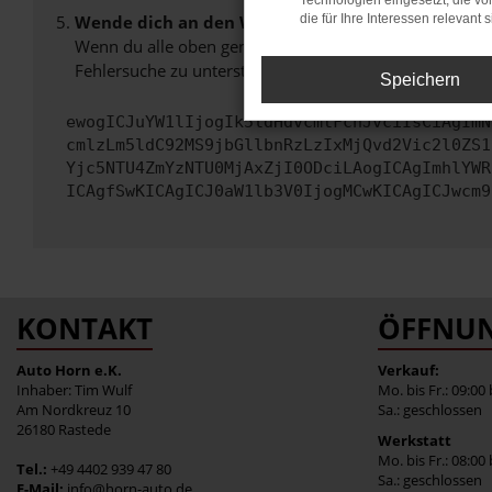
Technologien eingesetzt, die v
Wende dich an den Webseitenbetreiber.
die für Ihre Interessen relevant s
Wenn du alle oben genannten Schritte versucht hast, k
Fehlersuche zu unterstützen:
Speichern
ewogICJuYW1lIjogIk5ldHdvcmtFcnJvciIsCiAgImN
cmlzLm5ldC92MS9jbGllbnRzLzIxMjQvd2Vic2l0ZS1
Yjc5NTU4ZmYzNTU0MjAxZjI0ODciLAogICAgImhlYWR
ICAgfSwKICAgICJ0aW1lb3V0IjogMCwKICAgICJwcm9
KONTAKT
ÖFFNUN
Auto Horn e.K.
Verkauf:
Inhaber: Tim Wulf
Mo. bis Fr.: 09:00
Am Nordkreuz 10
Sa.: geschlossen
26180 Rastede
Werkstatt
Mo. bis Fr.: 08:00
Tel.:
+49 4402 939 47 80
Sa.: geschlossen
E-Mail:
info@horn-auto.de