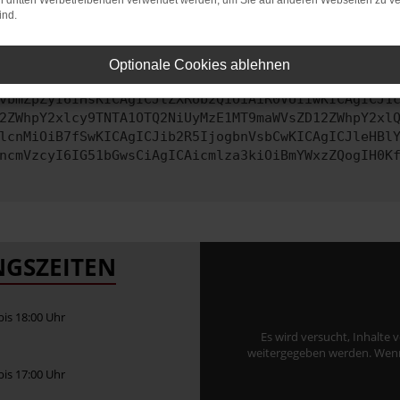
on dritten Werbetreibenden verwendet werden, um Sie auf anderen Webseiten zu ve
ind.
ontaktiere uns bitte. Wir werden versuchen, das Problem zu behe
Optionale Cookies ablehnen
vbmZpZyI6IHsKICAgICJtZXRob2QiOiAiR0VUIiwKICAgICJ1
2ZWhpY2xlcy9TNTA1OTQ2NiUyMzE1MT9maWVsZD12ZWhpY2xl
lcnMiOiB7fSwKICAgICJib2R5IjogbnVsbCwKICAgICJleHBl
ncmVzcyI6IG51bGwsCiAgICAicmlza3kiOiBmYWxzZQogIH0K
GSZEITEN
 bis 18:00 Uhr
Es wird versucht, Inhalte 
weitergegeben werden. Wenn S
 bis 17:00 Uhr