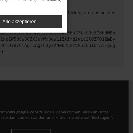
rfolgen und um Anzeigen zu schalten,
ben. Du kannst uns diesen Text schicken, um uns bei der
Alle akzeptieren
cmwiOiAiaHR0cHM6Ly9hcGkueC5ha3MtcHJvZC5hdWRh
Q2xpZW50SW50ZXJuYWxOdW1iZXImd2Vic2l0ZT01ZmEy
Y3QiOiB7CiAgICAgICJyZXNwb25zZVR5cGUiOiAiIgog
fQ==
von
www.google.com
zu laden. Dabei können Daten an Dritte
ie damit einverstanden sind, klicken Sie bitte auf "Bestätigen".