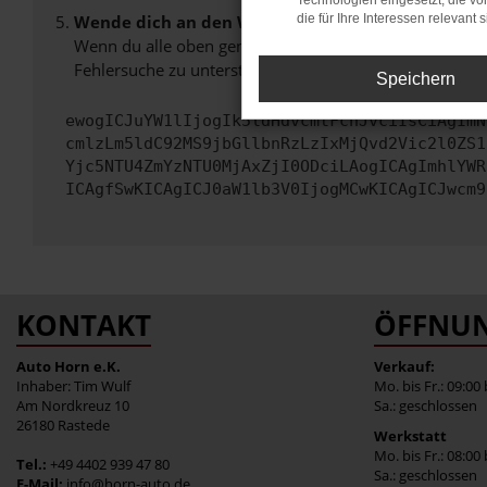
Technologien eingesetzt, die v
Wende dich an den Webseitenbetreiber.
die für Ihre Interessen relevant s
Wenn du alle oben genannten Schritte versucht hast, k
Fehlersuche zu unterstützen:
Speichern
ewogICJuYW1lIjogIk5ldHdvcmtFcnJvciIsCiAgImN
cmlzLm5ldC92MS9jbGllbnRzLzIxMjQvd2Vic2l0ZS1
Yjc5NTU4ZmYzNTU0MjAxZjI0ODciLAogICAgImhlYWR
ICAgfSwKICAgICJ0aW1lb3V0IjogMCwKICAgICJwcm9
KONTAKT
ÖFFNUN
Auto Horn e.K.
Verkauf:
Inhaber: Tim Wulf
Mo. bis Fr.: 09:00
Am Nordkreuz 10
Sa.: geschlossen
26180 Rastede
Werkstatt
Mo. bis Fr.: 08:00
Tel.:
+49 4402 939 47 80
Sa.: geschlossen
E-Mail:
info@horn-auto.de