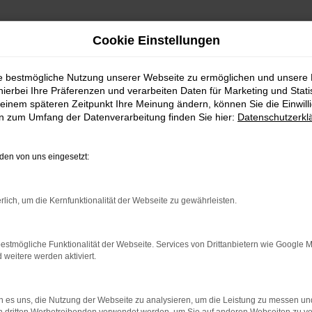
Cookie Einstellungen
ie bestmögliche Nutzung unserer Webseite zu ermöglichen und unsere
hierbei Ihre Präferenzen und verarbeiten Daten für Marketing und Stati
einem späteren Zeitpunkt Ihre Meinung ändern, können Sie die Einwillig
en zum Umfang der Datenverarbeitung finden Sie hier:
Datenschutzerkl
en von uns eingesetzt:
indung.
hine?
rlich, um die Kernfunktionalität der Webseite zu gewährleisten.
aden bestimmter Seiten verhindern. Funktioniert die Seite in e
estmögliche Funktionalität der Webseite. Services von Drittanbietern wie Google 
eitere werden aktiviert.
 zu beheben.
bssystem auf dem neuesten Stand sind.
 es uns, die Nutzung der Webseite zu analysieren, um die Leistung zu messen u
ko, sondern kann auch dazu führen, dass bestimmte Funktionen nic