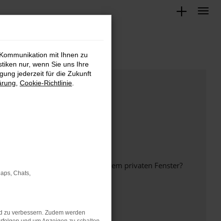
 Kommunikation mit Ihnen zu
stiken nur, wenn Sie uns Ihre
ung jederzeit für die Zukunft
ärung
,
Cookie-Richtlinie
.
inem anderen Browser oder in einem privaten Fenster?
Maps, Chats,
nd zu verbessern. Zudem werden
ht mehr unterstützt werden.