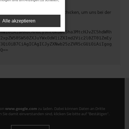
rfolgen und um Anzeigen zu schalten,
ben. Du kannst uns diesen Text schicken, um uns bei der
Alle akzeptieren
cmwiOiAiaHR0cHM6Ly9hcGkueC5ha3MtcHJvZC5hdWRh
Q2xpZW50SW50ZXJuYWxOdW1iZXImd2Vic2l0ZT01ZmEy
Y3QiOiB7CiAgICAgICJyZXNwb25zZVR5cGUiOiAiIgog
fQ==
von
www.google.com
zu laden. Dabei können Daten an Dritte
ie damit einverstanden sind, klicken Sie bitte auf "Bestätigen".