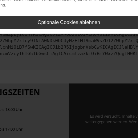
on dritten Werbetreibenden verwendet werden, um Sie auf anderen Webseiten zu ve
ind.
ontaktiere uns bitte. Wir werden versuchen, das Problem zu behe
Optionale Cookies ablehnen
vbmZpZyI6IHsKICAgICJtZXRob2QiOiAiR0VUIiwKICAgICJ1
2ZWhpY2xlcy9TNTA0NDk0OCUyMzE1MT9maWVsZD12ZWhpY2xl
lcnMiOiB7fSwKICAgICJib2R5IjogbnVsbCwKICAgICJleHBl
ncmVzcyI6IG51bGwsCiAgICAicmlza3kiOiBmYWxzZQogIH0K
GSZEITEN
 bis 18:00 Uhr
Es wird versucht, Inhalte 
weitergegeben werden. Wenn S
 bis 17:00 Uhr