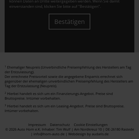
können Daten an Dritte weitergegeben werden. Wenn Sie damit
einverstanden sind, klicken Sie bitte auf "Bestätigen".
Bestätigen
1
Ehemaliger Neupreis (Unverbindliche Preisempfehlung des Herstellers am Tag
der Erstzulassung).
Der errechnete Preisvorteil sowie die angegebene Ersparnis errechnet sich
gegenüber der ehemaligen unverbindlichen Preisempfehlung des Herstellers am
Tag der Erstzulassung (Neupreis).
2
Hierbei handelt es sich um ein Finanzierungs-Angebot. Preise sind
Bruttopreise. Irrtümer vorbehalten.
3
Hierbei handelt es sich um ein Leasing-Angebot. Preise sind Bruttopreise.
Irrtümer vorbehalten.
Impressum
Datenschutz
Cookie Einstellungen
© 2026 Auto Horn e.K. Inhaber: Tim Wulf | Am Nordkreuz 10 | DE-26180 Rastede
| info@horn-auto.de |
Webdesign by audaris.de