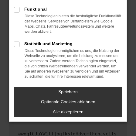
Fenster?
Funktional
Starte dein Gerät neu.
Diese Technologien bieten die bestmögliche Funktionalität
Das kann manchmal helfen, vorübergehende
der Webseite. Services von Drittanbietern wie Google
Maps, Chats, Fahrzeugbewertungssystem und weitere
Probleme zu beheben.
werden aktiviert.
Stelle sicher, dass dein Browser und dein
Betriebssystem auf dem neuesten Stand
Statistik und Marketing
sind.
Diese Technologien ermöglichen es uns, die Nutzung der
Webseite zu analysieren, um die Leistung zu messen und
Veraltete Software birgt nicht nur ein
zu verbessern. Zudem werden Technologien eingesetzt,
Sicherheitsrisiko, sondern kann auch dazu
die von dritten Werbetreibenden verwendet werden, um
führen, dass bestimmte Funktionen nicht mehr
Sie auf anderen Webseiten zu verfolgen und um Anzeigen
unterstützt werden.
zu schalten, die für Ihre Interessen relevant sind.
Wende dich an den Webseitenbetreiber.
Speichern
Wenn du alle oben genannten Schritte versucht
hast, kontaktiere uns bitte. Wir werden
Optionale Cookies ablehnen
versuchen, das Problem zu beheben. Du kannst
Alle akzeptieren
uns diesen Text schicken, um uns bei der
Fehlersuche zu unterstützen:
ewogICJuYW1lIjogIk5ldHdvcmtFcnJvciIs