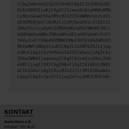
CiAgImNvbmZpZyI6IHsKICAgICJtZXRob2Qi
OiAiR0VUIiwKICAgICJ1cmwiOiAiaHR0cHM6
Ly9hcGkueC5ha3MtcHJvZC5hdWRhcmlzLm5l
dC92MS9jbGllbnRzLzIxMjQvd2Vic2l0ZS12
ZWhpY2xlcy8yNjQ2MDAyNSUyMzE0NzM/Zmll
bGQ9dmVoaWNsZUNsaWVudEludGVybmFsTnVt
YmVyJndlYnNpdGU9NWZhMmI3OTU1OGZmMzU1
NDIwMWYyNDg3IiwKICAgICJoZWFkZXJzIjog
e30sCiAgICAiYm9keSI6IG51bGwsCiAgICAi
ZXhwZWN0IjogewogICAgICAicmVzcG9uc2VU
eXBlIjogIiIKICAgIH0sCiAgICAidGltZW91
dCI6IDAsCiAgICAicHJvZ3Jlc3MiOiBudWxs
LAogICAgInJpc2t5IjogZmFsc2UKICB9Cn0=
KONTAKT
Auto Horn e.K.
Inhaber: Tim Wulf