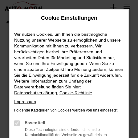
Zum
Hauptinhalt
Cookie Einstellungen
springen
Startseite
Fahrzeugverkauf
Fahrzeugbestand
Wir nutzen Cookies, um Ihnen die bestmögliche
Nutzung unserer Webseite zu ermöglichen und unsere
Kommunikation mit Ihnen zu verbessern. Wir
Fehler: Network Error
berücksichtigen hierbei Ihre Präferenzen und
verarbeiten Daten für Marketing und Statistiken nur,
Beim Laden ist ein Fehler aufgetreten.
wenn Sie uns Ihre Einwilligung geben. Wenn Sie zu
Hier sind ein paar Tipps, die dir helfen können:
einem späteren Zeitpunkt Ihre Meinung ändern, können
Sie die Einwilligung jederzeit für die Zukunft widerrufen.
Überprüfe deine Firewall und deine
Weitere Informationen zum Umfang der
Internetverbindung.
Datenverarbeitung finden Sie hier:
Datenschutzerklärung
,
Cookie-Richtlinie
.
Laden andere Webseiten, zum Beispiel deine
Suchmaschine?
Impressum
Prüfe deine Browsererweiterungen.
Folgende Kategorien von Cookies werden von uns eingesetzt:
Manche Erweiterungen, wie Werbeblocker,
Essentiell
können das Laden bestimmter Seiten
verhindern. Funktioniert die Seite in einem
Diese Technologien sind erforderlich, um die
Kernfunktionalität der Webseite zu gewährleisten.
anderen Browser oder in einem privaten