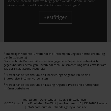
können Daten an Dritte weitergegeben werden. Wenn Sie damit
einverstanden sind, klicken Sie bitte auf "Bestätigen".
Bestätigen
1
Ehemaliger Neupreis (Unverbindliche Preisempfehlung des Herstellers am Tag
der Erstzulassung).
Der errechnete Preisvorteil sowie die angegebene Ersparnis errechnet sich
gegenüber der ehemaligen unverbindlichen Preisempfehlung des Herstellers am
Tag der Erstzulassung (Neupreis).
2
Hierbei handelt es sich um ein Finanzierungs-Angebot. Preise sind
Bruttopreise. Irrtümer vorbehalten.
3
Hierbei handelt es sich um ein Leasing-Angebot. Preise sind Bruttopreise.
Irrtümer vorbehalten.
Impressum
Datenschutz
Cookie Einstellungen
© 2026 Auto Horn e.K. Inhaber: Tim Wulf | Am Nordkreuz 10 | DE-26180 Rastede
| info@horn-auto.de |
Webdesign by audaris.de