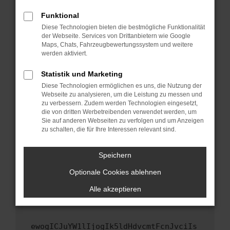
Fenster?
Funktional
Starte dein Gerät neu.
Diese Technologien bieten die bestmögliche Funktionalität
Das kann manchmal helfen, vorübergehende
der Webseite. Services von Drittanbietern wie Google
Maps, Chats, Fahrzeugbewertungssystem und weitere
Probleme zu beheben.
werden aktiviert.
Stelle sicher, dass dein Browser und dein
Betriebssystem auf dem neuesten Stand
Statistik und Marketing
sind.
Diese Technologien ermöglichen es uns, die Nutzung der
Webseite zu analysieren, um die Leistung zu messen und
Veraltete Software birgt nicht nur ein
zu verbessern. Zudem werden Technologien eingesetzt,
Sicherheitsrisiko, sondern kann auch dazu
die von dritten Werbetreibenden verwendet werden, um
führen, dass bestimmte Funktionen nicht mehr
Sie auf anderen Webseiten zu verfolgen und um Anzeigen
unterstützt werden.
zu schalten, die für Ihre Interessen relevant sind.
Wende dich an den Webseitenbetreiber.
Speichern
Wenn du alle oben genannten Schritte versucht
hast, kontaktiere uns bitte. Wir werden
Optionale Cookies ablehnen
versuchen, das Problem zu beheben. Du kannst
Alle akzeptieren
uns diesen Text schicken, um uns bei der
Fehlersuche zu unterstützen:
ewogICJuYW1lIjogIk5ldHdvcmtFcnJvciIs