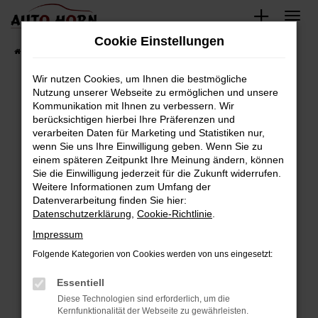
Zum
Hauptinhalt
Cookie Einstellungen
springen
Startseite
Fahrzeugverkauf
Fahrzeugbestand
Wir nutzen Cookies, um Ihnen die bestmögliche
Nutzung unserer Webseite zu ermöglichen und unsere
Kommunikation mit Ihnen zu verbessern. Wir
Fehler: Network Error
berücksichtigen hierbei Ihre Präferenzen und
verarbeiten Daten für Marketing und Statistiken nur,
Beim Laden ist ein Fehler aufgetreten.
wenn Sie uns Ihre Einwilligung geben. Wenn Sie zu
Hier sind ein paar Tipps, die dir helfen können:
einem späteren Zeitpunkt Ihre Meinung ändern, können
Sie die Einwilligung jederzeit für die Zukunft widerrufen.
Überprüfe deine Firewall und deine
Weitere Informationen zum Umfang der
Internetverbindung.
Datenverarbeitung finden Sie hier:
Datenschutzerklärung
,
Cookie-Richtlinie
.
Laden andere Webseiten, zum Beispiel deine
Suchmaschine?
Impressum
Prüfe deine Browsererweiterungen.
Folgende Kategorien von Cookies werden von uns eingesetzt:
Manche Erweiterungen, wie Werbeblocker,
Essentiell
können das Laden bestimmter Seiten
verhindern. Funktioniert die Seite in einem
Diese Technologien sind erforderlich, um die
Kernfunktionalität der Webseite zu gewährleisten.
anderen Browser oder in einem privaten