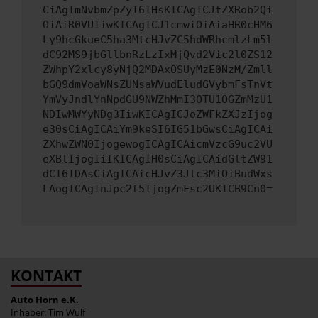
CiAgImNvbmZpZyI6IHsKICAgICJtZXRob2Qi
OiAiR0VUIiwKICAgICJ1cmwiOiAiaHR0cHM6
Ly9hcGkueC5ha3MtcHJvZC5hdWRhcmlzLm5l
dC92MS9jbGllbnRzLzIxMjQvd2Vic2l0ZS12
ZWhpY2xlcy8yNjQ2MDAxOSUyMzE0NzM/Zmll
bGQ9dmVoaWNsZUNsaWVudEludGVybmFsTnVt
YmVyJndlYnNpdGU9NWZhMmI3OTU1OGZmMzU1
NDIwMWYyNDg3IiwKICAgICJoZWFkZXJzIjog
e30sCiAgICAiYm9keSI6IG51bGwsCiAgICAi
ZXhwZWN0IjogewogICAgICAicmVzcG9uc2VU
eXBlIjogIiIKICAgIH0sCiAgICAidGltZW91
dCI6IDAsCiAgICAicHJvZ3Jlc3MiOiBudWxs
LAogICAgInJpc2t5IjogZmFsc2UKICB9Cn0=
KONTAKT
Auto Horn e.K.
Inhaber: Tim Wulf