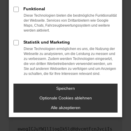
Fenster?
Funktional
Starte dein Gerät neu.
Diese Technologien bieten die bestmögliche Funktionalität
Das kann manchmal helfen, vorübergehende
der Webseite. Services von Drittanbietern wie Google
Maps, Chats, Fahrzeugbewertungssystem und weitere
Probleme zu beheben.
werden aktiviert.
Stelle sicher, dass dein Browser und dein
Betriebssystem auf dem neuesten Stand
Statistik und Marketing
sind.
Diese Technologien ermöglichen es uns, die Nutzung der
Webseite zu analysieren, um die Leistung zu messen und
Veraltete Software birgt nicht nur ein
zu verbessern. Zudem werden Technologien eingesetzt,
Sicherheitsrisiko, sondern kann auch dazu
die von dritten Werbetreibenden verwendet werden, um
führen, dass bestimmte Funktionen nicht mehr
Sie auf anderen Webseiten zu verfolgen und um Anzeigen
unterstützt werden.
zu schalten, die für Ihre Interessen relevant sind.
Wende dich an den Webseitenbetreiber.
Speichern
Wenn du alle oben genannten Schritte versucht
hast, kontaktiere uns bitte. Wir werden
Optionale Cookies ablehnen
versuchen, das Problem zu beheben. Du kannst
Alle akzeptieren
uns diesen Text schicken, um uns bei der
Fehlersuche zu unterstützen:
ewogICJuYW1lIjogIk5ldHdvcmtFcnJvciIs