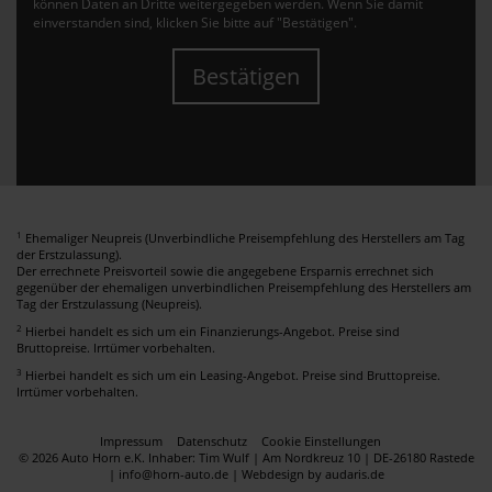
können Daten an Dritte weitergegeben werden. Wenn Sie damit
einverstanden sind, klicken Sie bitte auf "Bestätigen".
Bestätigen
1
Ehemaliger Neupreis (Unverbindliche Preisempfehlung des Herstellers am Tag
der Erstzulassung).
Der errechnete Preisvorteil sowie die angegebene Ersparnis errechnet sich
gegenüber der ehemaligen unverbindlichen Preisempfehlung des Herstellers am
Tag der Erstzulassung (Neupreis).
2
Hierbei handelt es sich um ein Finanzierungs-Angebot. Preise sind
Bruttopreise. Irrtümer vorbehalten.
3
Hierbei handelt es sich um ein Leasing-Angebot. Preise sind Bruttopreise.
Irrtümer vorbehalten.
Impressum
Datenschutz
Cookie Einstellungen
© 2026 Auto Horn e.K. Inhaber: Tim Wulf | Am Nordkreuz 10 | DE-26180 Rastede
| info@horn-auto.de |
Webdesign by audaris.de