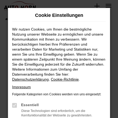
Zum
Hauptinhalt
Cookie Einstellungen
springen
Startseite
Fahrzeugverkauf
Fahrzeugbestand
Wir nutzen Cookies, um Ihnen die bestmögliche
Nutzung unserer Webseite zu ermöglichen und unsere
Kommunikation mit Ihnen zu verbessern. Wir
Fehler: Network Error
berücksichtigen hierbei Ihre Präferenzen und
verarbeiten Daten für Marketing und Statistiken nur,
Beim Laden ist ein Fehler aufgetreten.
wenn Sie uns Ihre Einwilligung geben. Wenn Sie zu
Hier sind ein paar Tipps, die dir helfen können:
einem späteren Zeitpunkt Ihre Meinung ändern, können
Sie die Einwilligung jederzeit für die Zukunft widerrufen.
Überprüfe deine Firewall und deine
Weitere Informationen zum Umfang der
Internetverbindung.
Datenverarbeitung finden Sie hier:
Datenschutzerklärung
,
Cookie-Richtlinie
.
Laden andere Webseiten, zum Beispiel deine
Suchmaschine?
Impressum
Prüfe deine Browsererweiterungen.
Folgende Kategorien von Cookies werden von uns eingesetzt:
Manche Erweiterungen, wie Werbeblocker,
Essentiell
können das Laden bestimmter Seiten
verhindern. Funktioniert die Seite in einem
Diese Technologien sind erforderlich, um die
Kernfunktionalität der Webseite zu gewährleisten.
anderen Browser oder in einem privaten