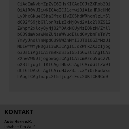
CiAgImNvbmZpZyI6IHsKICAgICJtZXRob2Qi
OiAiR0VUIiwKICAgICJ1cmwiOiAiaHR0cHM6
Ly9hcGkueC5ha3MtcHJvZC5hdWRhcmlzLm5l
dC92MS9jbGllbnRzLzIxMjQvd2Vic2l0ZS12
ZWhpY2xlcy8yNjQ2MDAxNCUyMzE0NzM/Zmll
bGQ9dmVoaWNsZUNsaWVudEludGVybmFsTnVt
YmVyJndlYnNpdGU9NWZhMmI3OTU1OGZmMzU1
NDIwMWYyNDg3IiwKICAgICJoZWFkZXJzIjog
e30sCiAgICAiYm9keSI6IG51bGwsCiAgICAi
ZXhwZWN0IjogewogICAgICAicmVzcG9uc2VU
eXBlIjogIiIKICAgIH0sCiAgICAidGltZW91
dCI6IDAsCiAgICAicHJvZ3Jlc3MiOiBudWxs
LAogICAgInJpc2t5IjogZmFsc2UKICB9Cn0=
KONTAKT
Auto Horn e.K.
Inhaber: Tim Wulf