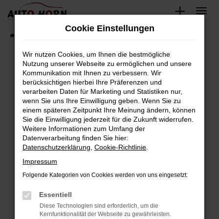
Zum
Hauptinhalt
Cookie Einstellungen
springen
Startseite
Fahrzeugverkauf
Fahrzeugbestand
Wir nutzen Cookies, um Ihnen die bestmögliche
Nutzung unserer Webseite zu ermöglichen und unsere
Kommunikation mit Ihnen zu verbessern. Wir
Fehler: Network Error
berücksichtigen hierbei Ihre Präferenzen und
verarbeiten Daten für Marketing und Statistiken nur,
Beim Laden ist ein Fehler aufgetreten.
wenn Sie uns Ihre Einwilligung geben. Wenn Sie zu
Hier sind ein paar Tipps, die dir helfen können:
einem späteren Zeitpunkt Ihre Meinung ändern, können
Sie die Einwilligung jederzeit für die Zukunft widerrufen.
Überprüfe deine Firewall und deine
Weitere Informationen zum Umfang der
Internetverbindung.
Datenverarbeitung finden Sie hier:
Datenschutzerklärung
,
Cookie-Richtlinie
.
Laden andere Webseiten, zum Beispiel deine
Suchmaschine?
Impressum
Prüfe deine Browsererweiterungen.
Folgende Kategorien von Cookies werden von uns eingesetzt:
Manche Erweiterungen, wie Werbeblocker,
Essentiell
können das Laden bestimmter Seiten
verhindern. Funktioniert die Seite in einem
Diese Technologien sind erforderlich, um die
Kernfunktionalität der Webseite zu gewährleisten.
anderen Browser oder in einem privaten