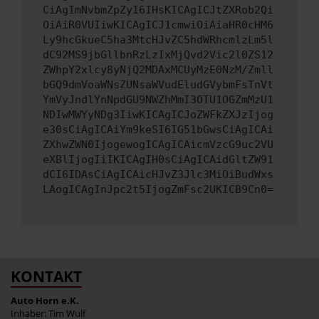
CiAgImNvbmZpZyI6IHsKICAgICJtZXRob2Qi
OiAiR0VUIiwKICAgICJ1cmwiOiAiaHR0cHM6
Ly9hcGkueC5ha3MtcHJvZC5hdWRhcmlzLm5l
dC92MS9jbGllbnRzLzIxMjQvd2Vic2l0ZS12
ZWhpY2xlcy8yNjQ2MDAxMCUyMzE0NzM/Zmll
bGQ9dmVoaWNsZUNsaWVudEludGVybmFsTnVt
YmVyJndlYnNpdGU9NWZhMmI3OTU1OGZmMzU1
NDIwMWYyNDg3IiwKICAgICJoZWFkZXJzIjog
e30sCiAgICAiYm9keSI6IG51bGwsCiAgICAi
ZXhwZWN0IjogewogICAgICAicmVzcG9uc2VU
eXBlIjogIiIKICAgIH0sCiAgICAidGltZW91
dCI6IDAsCiAgICAicHJvZ3Jlc3MiOiBudWxs
LAogICAgInJpc2t5IjogZmFsc2UKICB9Cn0=
KONTAKT
Auto Horn e.K.
Inhaber: Tim Wulf