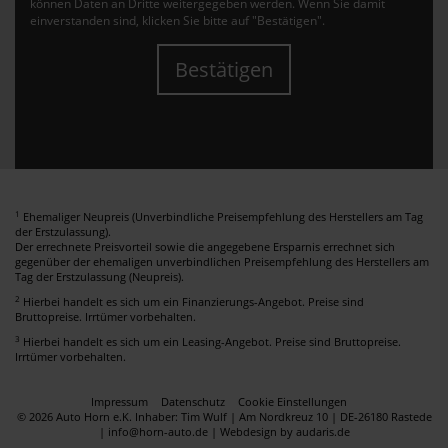
können Daten an Dritte weitergegeben werden. Wenn Sie damit
einverstanden sind, klicken Sie bitte auf "Bestätigen".
Bestätigen
1
Ehemaliger Neupreis (Unverbindliche Preisempfehlung des Herstellers am Tag
der Erstzulassung).
Der errechnete Preisvorteil sowie die angegebene Ersparnis errechnet sich
gegenüber der ehemaligen unverbindlichen Preisempfehlung des Herstellers am
Tag der Erstzulassung (Neupreis).
2
Hierbei handelt es sich um ein Finanzierungs-Angebot. Preise sind
Bruttopreise. Irrtümer vorbehalten.
3
Hierbei handelt es sich um ein Leasing-Angebot. Preise sind Bruttopreise.
Irrtümer vorbehalten.
Impressum
Datenschutz
Cookie Einstellungen
© 2026 Auto Horn e.K. Inhaber: Tim Wulf | Am Nordkreuz 10 | DE-26180 Rastede
| info@horn-auto.de |
Webdesign by audaris.de