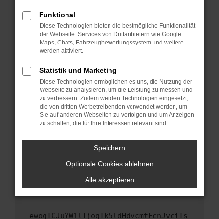
Fenster?
Funktional
Starte dein Gerät neu.
Diese Technologien bieten die bestmögliche Funktionalität
Das kann manchmal helfen, vorübergehende
der Webseite. Services von Drittanbietern wie Google
Maps, Chats, Fahrzeugbewertungssystem und weitere
Probleme zu beheben.
werden aktiviert.
Stelle sicher, dass dein Browser und dein
Betriebssystem auf dem neuesten Stand
Statistik und Marketing
sind.
Diese Technologien ermöglichen es uns, die Nutzung der
Webseite zu analysieren, um die Leistung zu messen und
Veraltete Software birgt nicht nur ein
zu verbessern. Zudem werden Technologien eingesetzt,
Sicherheitsrisiko, sondern kann auch dazu
die von dritten Werbetreibenden verwendet werden, um
führen, dass bestimmte Funktionen nicht mehr
Sie auf anderen Webseiten zu verfolgen und um Anzeigen
unterstützt werden.
zu schalten, die für Ihre Interessen relevant sind.
Wende dich an den Webseitenbetreiber.
Speichern
Wenn du alle oben genannten Schritte versucht
hast, kontaktiere uns bitte. Wir werden
Optionale Cookies ablehnen
versuchen, das Problem zu beheben. Du kannst
Alle akzeptieren
uns diesen Text schicken, um uns bei der
Fehlersuche zu unterstützen:
ewogICJuYW1lIjogIk5ldHdvcmtFcnJvciIs