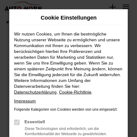
Zum
Hauptinhalt
Cookie Einstellungen
springen
Startseite
Fahrzeugverkauf
Fahrzeugbestand
Wir nutzen Cookies, um Ihnen die bestmögliche
Nutzung unserer Webseite zu ermöglichen und unsere
Kommunikation mit Ihnen zu verbessern. Wir
Fehler: Network Error
berücksichtigen hierbei Ihre Präferenzen und
verarbeiten Daten für Marketing und Statistiken nur,
Beim Laden ist ein Fehler aufgetreten.
wenn Sie uns Ihre Einwilligung geben. Wenn Sie zu
Hier sind ein paar Tipps, die dir helfen können:
einem späteren Zeitpunkt Ihre Meinung ändern, können
Sie die Einwilligung jederzeit für die Zukunft widerrufen.
Überprüfe deine Firewall und deine
Weitere Informationen zum Umfang der
Internetverbindung.
Datenverarbeitung finden Sie hier:
Datenschutzerklärung
,
Cookie-Richtlinie
.
Laden andere Webseiten, zum Beispiel deine
Suchmaschine?
Impressum
Prüfe deine Browsererweiterungen.
Folgende Kategorien von Cookies werden von uns eingesetzt:
Manche Erweiterungen, wie Werbeblocker,
Essentiell
können das Laden bestimmter Seiten
verhindern. Funktioniert die Seite in einem
Diese Technologien sind erforderlich, um die
Kernfunktionalität der Webseite zu gewährleisten.
anderen Browser oder in einem privaten