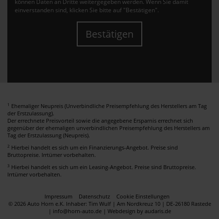
können Daten an Dritte weitergegeben werden. Wenn Sie damit
einverstanden sind, klicken Sie bitte auf "Bestätigen".
Bestätigen
1
Ehemaliger Neupreis (Unverbindliche Preisempfehlung des Herstellers am Tag
der Erstzulassung).
Der errechnete Preisvorteil sowie die angegebene Ersparnis errechnet sich
gegenüber der ehemaligen unverbindlichen Preisempfehlung des Herstellers am
Tag der Erstzulassung (Neupreis).
2
Hierbei handelt es sich um ein Finanzierungs-Angebot. Preise sind
Bruttopreise. Irrtümer vorbehalten.
3
Hierbei handelt es sich um ein Leasing-Angebot. Preise sind Bruttopreise.
Irrtümer vorbehalten.
Impressum
Datenschutz
Cookie Einstellungen
© 2026 Auto Horn e.K. Inhaber: Tim Wulf | Am Nordkreuz 10 | DE-26180 Rastede
| info@horn-auto.de |
Webdesign by audaris.de