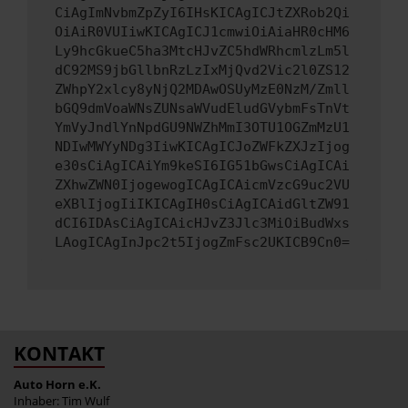
CiAgImNvbmZpZyI6IHsKICAgICJtZXRob2Qi
OiAiR0VUIiwKICAgICJ1cmwiOiAiaHR0cHM6
Ly9hcGkueC5ha3MtcHJvZC5hdWRhcmlzLm5l
dC92MS9jbGllbnRzLzIxMjQvd2Vic2l0ZS12
ZWhpY2xlcy8yNjQ2MDAwOSUyMzE0NzM/Zmll
bGQ9dmVoaWNsZUNsaWVudEludGVybmFsTnVt
YmVyJndlYnNpdGU9NWZhMmI3OTU1OGZmMzU1
NDIwMWYyNDg3IiwKICAgICJoZWFkZXJzIjog
e30sCiAgICAiYm9keSI6IG51bGwsCiAgICAi
ZXhwZWN0IjogewogICAgICAicmVzcG9uc2VU
eXBlIjogIiIKICAgIH0sCiAgICAidGltZW91
dCI6IDAsCiAgICAicHJvZ3Jlc3MiOiBudWxs
LAogICAgInJpc2t5IjogZmFsc2UKICB9Cn0=
KONTAKT
Auto Horn e.K.
Inhaber: Tim Wulf