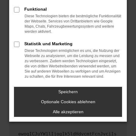
Fenster?
Funktional
Starte dein Gerät neu.
Diese Technologien bieten die bestmögliche Funktionalität
Das kann manchmal helfen, vorübergehende
der Webseite. Services von Drittanbietern wie Google
Maps, Chats, Fahrzeugbewertungssystem und weitere
Probleme zu beheben.
werden aktiviert.
Stelle sicher, dass dein Browser und dein
Betriebssystem auf dem neuesten Stand
Statistik und Marketing
sind.
Diese Technologien ermöglichen es uns, die Nutzung der
Webseite zu analysieren, um die Leistung zu messen und
Veraltete Software birgt nicht nur ein
zu verbessern. Zudem werden Technologien eingesetzt,
Sicherheitsrisiko, sondern kann auch dazu
die von dritten Werbetreibenden verwendet werden, um
führen, dass bestimmte Funktionen nicht mehr
Sie auf anderen Webseiten zu verfolgen und um Anzeigen
unterstützt werden.
zu schalten, die für Ihre Interessen relevant sind.
Wende dich an den Webseitenbetreiber.
Speichern
Wenn du alle oben genannten Schritte versucht
hast, kontaktiere uns bitte. Wir werden
Optionale Cookies ablehnen
versuchen, das Problem zu beheben. Du kannst
Alle akzeptieren
uns diesen Text schicken, um uns bei der
Fehlersuche zu unterstützen:
ewogICJuYW1lIjogIk5ldHdvcmtFcnJvciIs