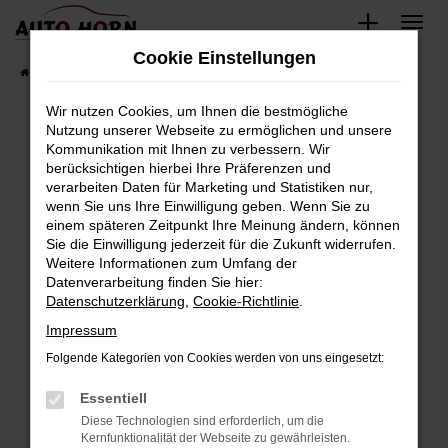
Zum
Hauptinhalt
Cookie Einstellungen
springen
Startseite
Fahrzeugverkauf
Fahrzeugbestand
Wir nutzen Cookies, um Ihnen die bestmögliche
Nutzung unserer Webseite zu ermöglichen und unsere
Kommunikation mit Ihnen zu verbessern. Wir
Fehler: Network Error
berücksichtigen hierbei Ihre Präferenzen und
verarbeiten Daten für Marketing und Statistiken nur,
Beim Laden ist ein Fehler aufgetreten.
wenn Sie uns Ihre Einwilligung geben. Wenn Sie zu
Hier sind ein paar Tipps, die dir helfen können:
einem späteren Zeitpunkt Ihre Meinung ändern, können
Sie die Einwilligung jederzeit für die Zukunft widerrufen.
Überprüfe deine Firewall und deine
Weitere Informationen zum Umfang der
Internetverbindung.
Datenverarbeitung finden Sie hier:
Datenschutzerklärung
,
Cookie-Richtlinie
.
Laden andere Webseiten, zum Beispiel deine
Suchmaschine?
Impressum
Prüfe deine Browsererweiterungen.
Folgende Kategorien von Cookies werden von uns eingesetzt:
Manche Erweiterungen, wie Werbeblocker,
Essentiell
können das Laden bestimmter Seiten
verhindern. Funktioniert die Seite in einem
Diese Technologien sind erforderlich, um die
Kernfunktionalität der Webseite zu gewährleisten.
anderen Browser oder in einem privaten