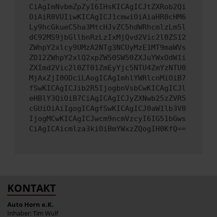
CiAgImNvbmZpZyI6IHsKICAgICJtZXRob2Qi
OiAiR0VUIiwKICAgICJ1cmwiOiAiaHR0cHM6
Ly9hcGkueC5ha3MtcHJvZC5hdWRhcmlzLm5l
dC92MS9jbGllbnRzLzIxMjQvd2Vic2l0ZS12
ZWhpY2xlcy9UMzA2NTg3NCUyMzE1MT9maWVs
ZD12ZWhpY2xlQ2xpZW50SW50ZXJuYWxOdW1i
ZXImd2Vic2l0ZT01ZmEyYjc5NTU4ZmYzNTU0
MjAxZjI0ODciLAogICAgImhlYWRlcnMiOiB7
fSwKICAgICJib2R5IjogbnVsbCwKICAgICJl
eHBlY3QiOiB7CiAgICAgICJyZXNwb25zZVR5
cGUiOiAiIgogICAgfSwKICAgICJ0aW1lb3V0
IjogMCwKICAgICJwcm9ncmVzcyI6IG51bGws
CiAgICAicmlza3kiOiBmYWxzZQogIH0KfQ==
KONTAKT
Auto Horn e.K.
Inhaber: Tim Wulf