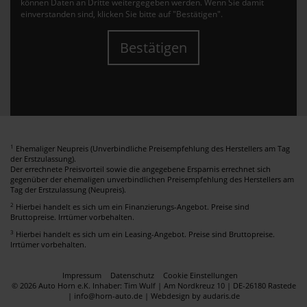
können Daten an Dritte weitergegeben werden. Wenn Sie damit
einverstanden sind, klicken Sie bitte auf "Bestätigen".
Bestätigen
1
Ehemaliger Neupreis (Unverbindliche Preisempfehlung des Herstellers am Tag
der Erstzulassung).
Der errechnete Preisvorteil sowie die angegebene Ersparnis errechnet sich
gegenüber der ehemaligen unverbindlichen Preisempfehlung des Herstellers am
Tag der Erstzulassung (Neupreis).
2
Hierbei handelt es sich um ein Finanzierungs-Angebot. Preise sind
Bruttopreise. Irrtümer vorbehalten.
3
Hierbei handelt es sich um ein Leasing-Angebot. Preise sind Bruttopreise.
Irrtümer vorbehalten.
Impressum
Datenschutz
Cookie Einstellungen
© 2026 Auto Horn e.K. Inhaber: Tim Wulf | Am Nordkreuz 10 | DE-26180 Rastede
| info@horn-auto.de |
Webdesign by audaris.de