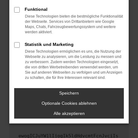
Fenster?
Funktional
Starte dein Gerät neu.
Diese Technologien bieten die bestmögliche Funktionalität
Das kann manchmal helfen, vorübergehende
der Webseite. Services von Drittanbietern wie Google
Maps, Chats, Fahrzeugbewertungssystem und weitere
Probleme zu beheben.
werden aktiviert.
Stelle sicher, dass dein Browser und dein
Betriebssystem auf dem neuesten Stand
Statistik und Marketing
sind.
Diese Technologien ermöglichen es uns, die Nutzung der
Webseite zu analysieren, um die Leistung zu messen und
Veraltete Software birgt nicht nur ein
zu verbessern. Zudem werden Technologien eingesetzt,
Sicherheitsrisiko, sondern kann auch dazu
die von dritten Werbetreibenden verwendet werden, um
führen, dass bestimmte Funktionen nicht mehr
Sie auf anderen Webseiten zu verfolgen und um Anzeigen
unterstützt werden.
zu schalten, die für Ihre Interessen relevant sind.
Wende dich an den Webseitenbetreiber.
Speichern
Wenn du alle oben genannten Schritte versucht
hast, kontaktiere uns bitte. Wir werden
Optionale Cookies ablehnen
versuchen, das Problem zu beheben. Du kannst
Alle akzeptieren
uns diesen Text schicken, um uns bei der
Fehlersuche zu unterstützen:
ewogICJuYW1lIjogIk5ldHdvcmtFcnJvciIs