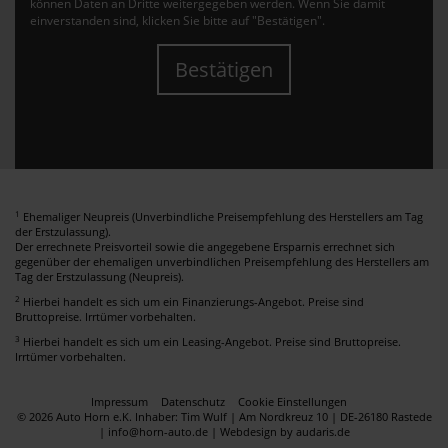
können Daten an Dritte weitergegeben werden. Wenn Sie damit
einverstanden sind, klicken Sie bitte auf "Bestätigen".
Bestätigen
1
Ehemaliger Neupreis (Unverbindliche Preisempfehlung des Herstellers am Tag
der Erstzulassung).
Der errechnete Preisvorteil sowie die angegebene Ersparnis errechnet sich
gegenüber der ehemaligen unverbindlichen Preisempfehlung des Herstellers am
Tag der Erstzulassung (Neupreis).
2
Hierbei handelt es sich um ein Finanzierungs-Angebot. Preise sind
Bruttopreise. Irrtümer vorbehalten.
3
Hierbei handelt es sich um ein Leasing-Angebot. Preise sind Bruttopreise.
Irrtümer vorbehalten.
Impressum
Datenschutz
Cookie Einstellungen
© 2026 Auto Horn e.K. Inhaber: Tim Wulf | Am Nordkreuz 10 | DE-26180 Rastede
| info@horn-auto.de |
Webdesign by audaris.de