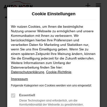
Zum
Hauptinhalt
Cookie Einstellungen
springen
Startseite
Fahrzeugverkauf
Fahrzeugbestand
Wir nutzen Cookies, um Ihnen die bestmögliche
Nutzung unserer Webseite zu ermöglichen und unsere
Kommunikation mit Ihnen zu verbessern. Wir
Fehler: Network Error
berücksichtigen hierbei Ihre Präferenzen und
verarbeiten Daten für Marketing und Statistiken nur,
Beim Laden ist ein Fehler aufgetreten.
wenn Sie uns Ihre Einwilligung geben. Wenn Sie zu
Hier sind ein paar Tipps, die dir helfen können:
einem späteren Zeitpunkt Ihre Meinung ändern, können
Sie die Einwilligung jederzeit für die Zukunft widerrufen.
Überprüfe deine Firewall und deine
Weitere Informationen zum Umfang der
Internetverbindung.
Datenverarbeitung finden Sie hier:
Datenschutzerklärung
,
Cookie-Richtlinie
.
Laden andere Webseiten, zum Beispiel deine
Suchmaschine?
Impressum
Prüfe deine Browsererweiterungen.
Folgende Kategorien von Cookies werden von uns eingesetzt:
Manche Erweiterungen, wie Werbeblocker,
Essentiell
können das Laden bestimmter Seiten
verhindern. Funktioniert die Seite in einem
Diese Technologien sind erforderlich, um die
Kernfunktionalität der Webseite zu gewährleisten.
anderen Browser oder in einem privaten