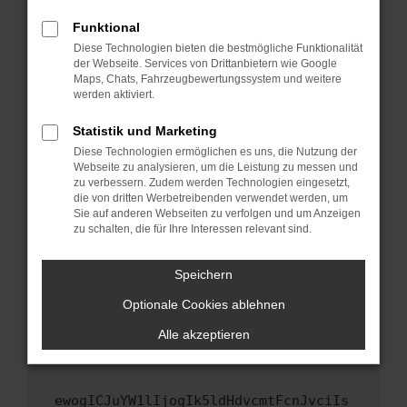
Fenster?
Funktional
Starte dein Gerät neu.
Diese Technologien bieten die bestmögliche Funktionalität
Das kann manchmal helfen, vorübergehende
der Webseite. Services von Drittanbietern wie Google
Maps, Chats, Fahrzeugbewertungssystem und weitere
Probleme zu beheben.
werden aktiviert.
Stelle sicher, dass dein Browser und dein
Betriebssystem auf dem neuesten Stand
Statistik und Marketing
sind.
Diese Technologien ermöglichen es uns, die Nutzung der
Webseite zu analysieren, um die Leistung zu messen und
Veraltete Software birgt nicht nur ein
zu verbessern. Zudem werden Technologien eingesetzt,
Sicherheitsrisiko, sondern kann auch dazu
die von dritten Werbetreibenden verwendet werden, um
führen, dass bestimmte Funktionen nicht mehr
Sie auf anderen Webseiten zu verfolgen und um Anzeigen
unterstützt werden.
zu schalten, die für Ihre Interessen relevant sind.
Wende dich an den Webseitenbetreiber.
Speichern
Wenn du alle oben genannten Schritte versucht
hast, kontaktiere uns bitte. Wir werden
Optionale Cookies ablehnen
versuchen, das Problem zu beheben. Du kannst
Alle akzeptieren
uns diesen Text schicken, um uns bei der
Fehlersuche zu unterstützen:
ewogICJuYW1lIjogIk5ldHdvcmtFcnJvciIs