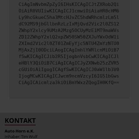
CiAgImNvbmZpZyI6IHsKICAgICJtZXRob2Qi
OiAiR0VUIiwKICAgICJ1cmwiOiAiaHR0cHM6
Ly9hcGkueC5ha3MtcHJvZC5hdWRhcmlzLm5l
dC92MS9jbGllbnRzLzIxMjQvd2Vic2l0ZS12
ZWhpY2xlcy9UMzA2Mzg5OCUyMzE1MT9maWVs
ZD12ZWhpY2xlQ2xpZW50SW50ZXJuYWxOdW1i
ZXImd2Vic2l0ZT01ZmEyYjc5NTU4ZmYzNTU0
MjAxZjI0ODciLAogICAgImhlYWRlcnMiOiB7
fSwKICAgICJib2R5IjogbnVsbCwKICAgICJl
eHBlY3QiOiB7CiAgICAgICJyZXNwb25zZVR5
cGUiOiAiIgogICAgfSwKICAgICJ0aW1lb3V0
IjogMCwKICAgICJwcm9ncmVzcyI6IG51bGws
CiAgICAicmlza3kiOiBmYWxzZQogIH0KfQ==
KONTAKT
Auto Horn e.K.
Inhaber: Tim Wulf