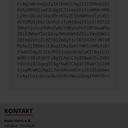
CiAgImNvbmZpZyI6IHsKICAgICJtZXRob2Qi
OiAiR0VUIiwKICAgICJ1cmwiOiAiaHR0cHM6
Ly9hcGkueC5ha3MtcHJvZC5hdWRhcmlzLm5l
dC92MS9jbGllbnRzLzIxMjQvd2Vic2l0ZS12
ZWhpY2xlcy9UMzEwNzY0NyUyMzE1MT9maWVs
ZD12ZWhpY2xlQ2xpZW50SW50ZXJuYWxOdW1i
ZXImd2Vic2l0ZT01ZmEyYjc5NTU4ZmYzNTU0
MjAxZjI0ODciLAogICAgImhlYWRlcnMiOiB7
fSwKICAgICJib2R5IjogbnVsbCwKICAgICJl
eHBlY3QiOiB7CiAgICAgICJyZXNwb25zZVR5
cGUiOiAiIgogICAgfSwKICAgICJ0aW1lb3V0
IjogMCwKICAgICJwcm9ncmVzcyI6IG51bGws
CiAgICAicmlza3kiOiBmYWxzZQogIH0KfQ==
KONTAKT
Auto Horn e.K.
Inhaber: Tim Wulf