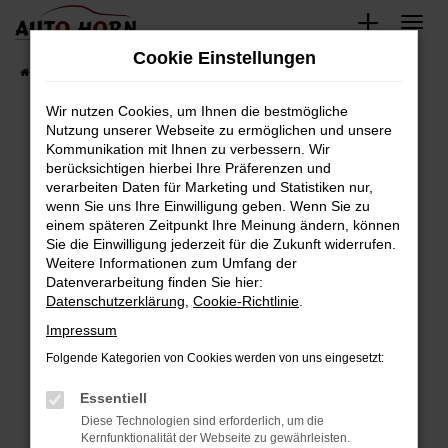
Zum
Hauptinhalt
Cookie Einstellungen
springen
Startseite
Fahrzeugverkauf
Fahrzeugbestand
Wir nutzen Cookies, um Ihnen die bestmögliche
Nutzung unserer Webseite zu ermöglichen und unsere
Kommunikation mit Ihnen zu verbessern. Wir
Fehler: Network Error
berücksichtigen hierbei Ihre Präferenzen und
verarbeiten Daten für Marketing und Statistiken nur,
Beim Laden ist ein Fehler aufgetreten.
wenn Sie uns Ihre Einwilligung geben. Wenn Sie zu
Hier sind ein paar Tipps, die dir helfen können:
einem späteren Zeitpunkt Ihre Meinung ändern, können
Sie die Einwilligung jederzeit für die Zukunft widerrufen.
Überprüfe deine Firewall und deine
Weitere Informationen zum Umfang der
Internetverbindung.
Datenverarbeitung finden Sie hier:
Datenschutzerklärung
,
Cookie-Richtlinie
.
Laden andere Webseiten, zum Beispiel deine
Suchmaschine?
Impressum
Prüfe deine Browsererweiterungen.
Folgende Kategorien von Cookies werden von uns eingesetzt:
Manche Erweiterungen, wie Werbeblocker,
Essentiell
können das Laden bestimmter Seiten
verhindern. Funktioniert die Seite in einem
Diese Technologien sind erforderlich, um die
Kernfunktionalität der Webseite zu gewährleisten.
anderen Browser oder in einem privaten