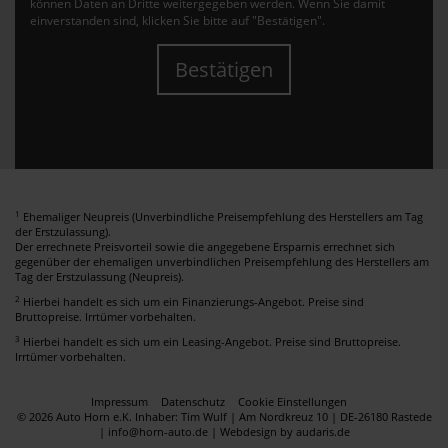
können Daten an Dritte weitergegeben werden. Wenn Sie damit
einverstanden sind, klicken Sie bitte auf "Bestätigen".
Bestätigen
1
Ehemaliger Neupreis (Unverbindliche Preisempfehlung des Herstellers am Tag
der Erstzulassung).
Der errechnete Preisvorteil sowie die angegebene Ersparnis errechnet sich
gegenüber der ehemaligen unverbindlichen Preisempfehlung des Herstellers am
Tag der Erstzulassung (Neupreis).
2
Hierbei handelt es sich um ein Finanzierungs-Angebot. Preise sind
Bruttopreise. Irrtümer vorbehalten.
3
Hierbei handelt es sich um ein Leasing-Angebot. Preise sind Bruttopreise.
Irrtümer vorbehalten.
Impressum
Datenschutz
Cookie Einstellungen
© 2026 Auto Horn e.K. Inhaber: Tim Wulf | Am Nordkreuz 10 | DE-26180 Rastede
| info@horn-auto.de |
Webdesign by audaris.de