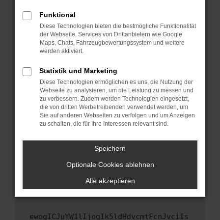
Fenster?
Funktional
Starte dein Gerät neu.
Diese Technologien bieten die bestmögliche Funktionalität
Das kann manchmal helfen, vorübergehende
der Webseite. Services von Drittanbietern wie Google
Maps, Chats, Fahrzeugbewertungssystem und weitere
Probleme zu beheben.
werden aktiviert.
Stelle sicher, dass dein Browser und dein
Betriebssystem auf dem neuesten Stand
Statistik und Marketing
sind.
Diese Technologien ermöglichen es uns, die Nutzung der
Webseite zu analysieren, um die Leistung zu messen und
Veraltete Software birgt nicht nur ein
zu verbessern. Zudem werden Technologien eingesetzt,
Sicherheitsrisiko, sondern kann auch dazu
die von dritten Werbetreibenden verwendet werden, um
führen, dass bestimmte Funktionen nicht mehr
Sie auf anderen Webseiten zu verfolgen und um Anzeigen
unterstützt werden.
zu schalten, die für Ihre Interessen relevant sind.
Wende dich an den Webseitenbetreiber.
Speichern
Wenn du alle oben genannten Schritte versucht
hast, kontaktiere uns bitte. Wir werden
Optionale Cookies ablehnen
versuchen, das Problem zu beheben. Du kannst
Alle akzeptieren
uns diesen Text schicken, um uns bei der
Fehlersuche zu unterstützen:
ewogICJuYW1lIjogIk5ldHdvcmtFcnJvciIs