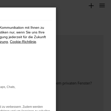
 Kommunikation mit Ihnen zu
stiken nur, wenn Sie uns Ihre
ung jederzeit für die Zukunft
ärung
,
Cookie-Richtlinie
.
inem anderen Browser oder in einem privaten Fenster?
Maps, Chats,
nd zu verbessern. Zudem werden
ht mehr unterstützt werden.