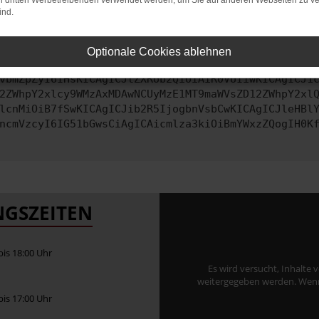
on dritten Werbetreibenden verwendet werden, um Sie auf anderen Webseiten zu ve
ind.
ontaktiere uns bitte. Wir werden versuchen, das Problem zu behe
Optionale Cookies ablehnen
vbmZpZyI6IHsKICAgICJtZXRob2QiOiAiR0VUIiwKICAgICJ1
2ZWhpY2xlcy9WMzAxMDAwNCUyMzE1MT9maWVsZD12ZWhpY2xl
lcnMiOiB7fSwKICAgICJib2R5IjogbnVsbCwKICAgICJleHBl
ncmVzcyI6IG51bGwsCiAgICAicmlza3kiOiBmYWxzZQogIH0K
GSZEITEN
 bis 18:00 Uhr
Es wird versucht, Inhalte 
weitergegeben werden. Wenn S
 bis 17:00 Uhr