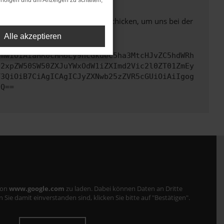
rfolgen und um Anzeigen zu schalten,
ben. Du kannst uns diesen Text schicken, um uns bei der
Alle akzeptieren
cmwiOiAiaHR0cHM6Ly9hcGkueC5ha3MtcHJvZC5hdWRh
Q2xpZW50SW50ZXJuYWxOdW1iZXImd2Vic2l0ZT01ZmEy
Y3QiOiB7CiAgICAgICJyZXNwb25zZVR5cGUiOiAiIgog
fQ==
von
www.google.com
zu laden. Dabei können Daten an Dritte
ie damit einverstanden sind, klicken Sie bitte auf "Bestätigen".