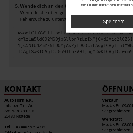
Technologien eingesetzt, die v
Wende dich an den Webseitenbetreiber.
die für Ihre Interessen relevant s
Wenn du alle oben genannten Schritte versucht hast, k
Fehlersuche zu unterstützen:
Speichern
ewogICJuYW1lIjogIk5ldHdvcmtFcnJvciIsCiAgImN
cmlzLm5ldC92MS9jbGllbnRzLzIxMjQvd2Vic2l0ZS1
Yjc5NTU4ZmYzNTU0MjAxZjI0ODciLAogICAgImhlYWR
ICAgfSwKICAgICJ0aW1lb3V0IjogMCwKICAgICJwcm9
KONTAKT
ÖFFNUN
Auto Horn e.K.
Verkauf:
Inhaber: Tim Wulf
Mo. bis Fr.: 09:00
Am Nordkreuz 10
Sa.: geschlossen
26180 Rastede
Werkstatt
Mo. bis Fr.: 08:00
Tel.:
+49 4402 939 47 80
Sa.: geschlossen
E-Mail:
info@horn-auto.de