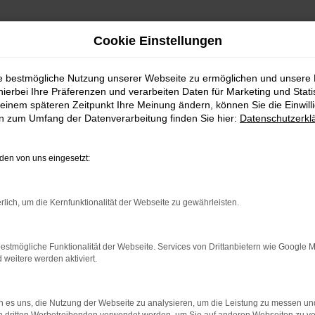
Cookie Einstellungen
ie bestmögliche Nutzung unserer Webseite zu ermöglichen und unsere
hierbei Ihre Präferenzen und verarbeiten Daten für Marketing und Stati
einem späteren Zeitpunkt Ihre Meinung ändern, können Sie die Einwillig
en zum Umfang der Datenverarbeitung finden Sie hier:
Datenschutzerkl
en von uns eingesetzt:
indung.
hine?
rlich, um die Kernfunktionalität der Webseite zu gewährleisten.
aden bestimmter Seiten verhindern. Funktioniert die Seite in e
estmögliche Funktionalität der Webseite. Services von Drittanbietern wie Google 
eitere werden aktiviert.
 zu beheben.
bssystem auf dem neuesten Stand sind.
 es uns, die Nutzung der Webseite zu analysieren, um die Leistung zu messen u
ko, sondern kann auch dazu führen, dass bestimmte Funktionen nic