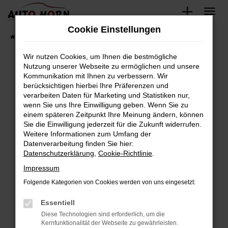
Zum
Hauptinhalt
Cookie Einstellungen
springen
Startseite
Fahrzeugverkauf
Fahrzeugbestand
Wir nutzen Cookies, um Ihnen die bestmögliche
Nutzung unserer Webseite zu ermöglichen und unsere
Kommunikation mit Ihnen zu verbessern. Wir
Fehler: Network Error
berücksichtigen hierbei Ihre Präferenzen und
verarbeiten Daten für Marketing und Statistiken nur,
Beim Laden ist ein Fehler aufgetreten.
wenn Sie uns Ihre Einwilligung geben. Wenn Sie zu
Hier sind ein paar Tipps, die dir helfen können:
einem späteren Zeitpunkt Ihre Meinung ändern, können
Sie die Einwilligung jederzeit für die Zukunft widerrufen.
Überprüfe deine Firewall und deine
Weitere Informationen zum Umfang der
Internetverbindung.
Datenverarbeitung finden Sie hier:
Datenschutzerklärung
,
Cookie-Richtlinie
.
Laden andere Webseiten, zum Beispiel deine
Suchmaschine?
Impressum
Prüfe deine Browsererweiterungen.
Folgende Kategorien von Cookies werden von uns eingesetzt:
Manche Erweiterungen, wie Werbeblocker,
Essentiell
können das Laden bestimmter Seiten
verhindern. Funktioniert die Seite in einem
Diese Technologien sind erforderlich, um die
Kernfunktionalität der Webseite zu gewährleisten.
anderen Browser oder in einem privaten