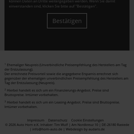
können Daten an Dritte weitergegeben werden. Wenn Sie damit
einverstanden sind, klicken Sie bitte auf "Bestätigen".
Bestätigen
1
Ehemaliger Neupreis (Unverbindliche Preisempfehlung des Herstellers am Tag
der Erstzulassung).
Der errechnete Preisvorteil sowie die angegebene Ersparnis errechnet sich
gegenüber der ehemaligen unverbindlichen Preisempfehlung des Herstellers am
Tag der Erstzulassung (Neupreis).
2
Hierbei handelt es sich um ein Finanzierungs-Angebot. Preise sind
Bruttopreise. Irrtümer vorbehalten.
3
Hierbei handelt es sich um ein Leasing-Angebot. Preise sind Bruttopreise.
Irrtümer vorbehalten.
Impressum
Datenschutz
Cookie Einstellungen
© 2026 Auto Horn e.K. Inhaber: Tim Wulf | Am Nordkreuz 10 | DE-26180 Rastede
| info@horn-auto.de |
Webdesign by audaris.de