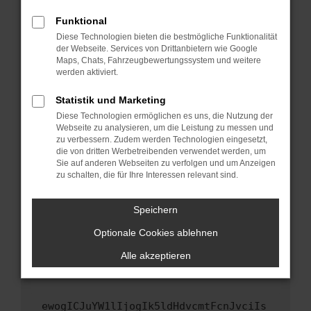
Fenster?
Funktional
Starte dein Gerät neu.
Diese Technologien bieten die bestmögliche Funktionalität
Das kann manchmal helfen, vorübergehende
der Webseite. Services von Drittanbietern wie Google
Maps, Chats, Fahrzeugbewertungssystem und weitere
Probleme zu beheben.
werden aktiviert.
Stelle sicher, dass dein Browser und dein
Betriebssystem auf dem neuesten Stand
Statistik und Marketing
sind.
Diese Technologien ermöglichen es uns, die Nutzung der
Webseite zu analysieren, um die Leistung zu messen und
Veraltete Software birgt nicht nur ein
zu verbessern. Zudem werden Technologien eingesetzt,
Sicherheitsrisiko, sondern kann auch dazu
die von dritten Werbetreibenden verwendet werden, um
führen, dass bestimmte Funktionen nicht mehr
Sie auf anderen Webseiten zu verfolgen und um Anzeigen
unterstützt werden.
zu schalten, die für Ihre Interessen relevant sind.
Wende dich an den Webseitenbetreiber.
Speichern
Wenn du alle oben genannten Schritte versucht
hast, kontaktiere uns bitte. Wir werden
Optionale Cookies ablehnen
versuchen, das Problem zu beheben. Du kannst
Alle akzeptieren
uns diesen Text schicken, um uns bei der
Fehlersuche zu unterstützen:
ewogICJuYW1lIjogIk5ldHdvcmtFcnJvciIs