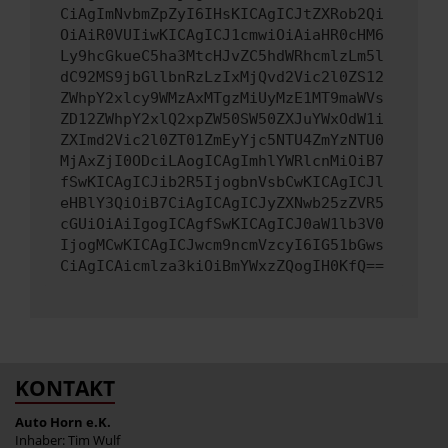
CiAgImNvbmZpZyI6IHsKICAgICJtZXRob2Qi
OiAiR0VUIiwKICAgICJ1cmwiOiAiaHR0cHM6
Ly9hcGkueC5ha3MtcHJvZC5hdWRhcmlzLm5l
dC92MS9jbGllbnRzLzIxMjQvd2Vic2l0ZS12
ZWhpY2xlcy9WMzAxMTgzMiUyMzE1MT9maWVs
ZD12ZWhpY2xlQ2xpZW50SW50ZXJuYWxOdW1i
ZXImd2Vic2l0ZT01ZmEyYjc5NTU4ZmYzNTU0
MjAxZjI0ODciLAogICAgImhlYWRlcnMiOiB7
fSwKICAgICJib2R5IjogbnVsbCwKICAgICJl
eHBlY3QiOiB7CiAgICAgICJyZXNwb25zZVR5
cGUiOiAiIgogICAgfSwKICAgICJ0aW1lb3V0
IjogMCwKICAgICJwcm9ncmVzcyI6IG51bGws
CiAgICAicmlza3kiOiBmYWxzZQogIH0KfQ==
KONTAKT
Auto Horn e.K.
Inhaber: Tim Wulf