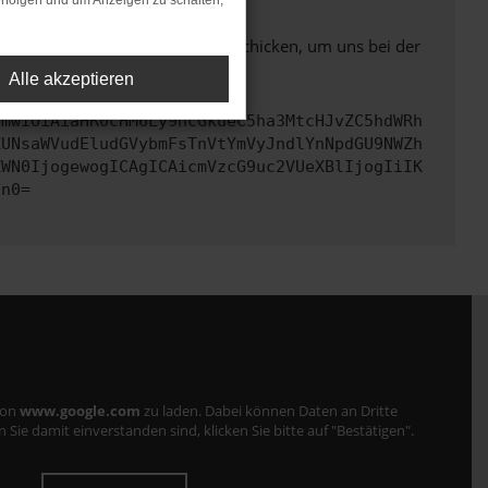
rfolgen und um Anzeigen zu schalten,
ben. Du kannst uns diesen Text schicken, um uns bei der
Alle akzeptieren
cmwiOiAiaHR0cHM6Ly9hcGkueC5ha3MtcHJvZC5hdWRh
ZUNsaWVudEludGVybmFsTnVtYmVyJndlYnNpdGU9NWZh
ZWN0IjogewogICAgICAicmVzcG9uc2VUeXBlIjogIiIK
Cn0=
von
www.google.com
zu laden. Dabei können Daten an Dritte
ie damit einverstanden sind, klicken Sie bitte auf "Bestätigen".