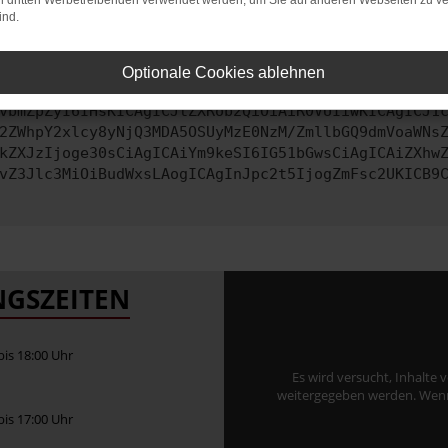
on dritten Werbetreibenden verwendet werden, um Sie auf anderen Webseiten zu ve
ind.
ontaktiere uns bitte. Wir werden versuchen, das Problem zu behe
Optionale Cookies ablehnen
vbmZpZyI6IHsKICAgICJtZXRob2QiOiAiR0VUIiwKICAgICJ1
2ZWhpY2xlcy8yNjQ3MDA5OSUyMzE0NzM/ZmllbGQ9dmVoaWNs
kZXJzIjoge30sCiAgICAiYm9keSI6IG51bGwsCiAgICAiZXhw
vZ3Jlc3MiOiBudWxsLAogICAgInJpc2t5IjogZmFsc2UKICB9
GSZEITEN
 bis 18:00 Uhr
Es wird versucht, Inhalte 
weitergegeben werden. Wenn S
 bis 17:00 Uhr