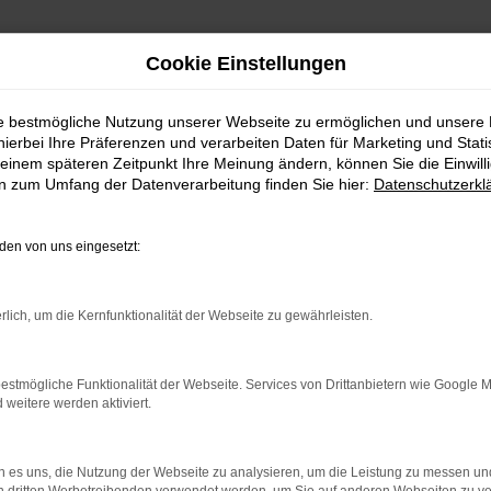
Cookie Einstellungen
ie bestmögliche Nutzung unserer Webseite zu ermöglichen und unsere
hierbei Ihre Präferenzen und verarbeiten Daten für Marketing und Stati
einem späteren Zeitpunkt Ihre Meinung ändern, können Sie die Einwillig
en zum Umfang der Datenverarbeitung finden Sie hier:
Datenschutzerkl
en von uns eingesetzt:
indung.
hine?
rlich, um die Kernfunktionalität der Webseite zu gewährleisten.
aden bestimmter Seiten verhindern. Funktioniert die Seite in e
estmögliche Funktionalität der Webseite. Services von Drittanbietern wie Google 
eitere werden aktiviert.
 zu beheben.
bssystem auf dem neuesten Stand sind.
 es uns, die Nutzung der Webseite zu analysieren, um die Leistung zu messen u
ko, sondern kann auch dazu führen, dass bestimmte Funktionen nic