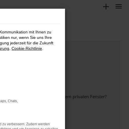
 Kommunikation mit Ihnen zu
stiken nur, wenn Sie uns Ihre
ung jederzeit für die Zukunft
ärung
,
Cookie-Richtlinie
.
inem anderen Browser oder in einem privaten Fenster?
Maps, Chats,
nd zu verbessern. Zudem werden
ht mehr unterstützt werden.