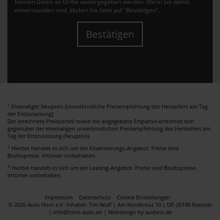
können Daten an Dritte weitergegeben werden. Wenn Sie damit
einverstanden sind, klicken Sie bitte auf "Bestätigen".
Bestätigen
1
Ehemaliger Neupreis (Unverbindliche Preisempfehlung des Herstellers am Tag
der Erstzulassung).
Der errechnete Preisvorteil sowie die angegebene Ersparnis errechnet sich
gegenüber der ehemaligen unverbindlichen Preisempfehlung des Herstellers am
Tag der Erstzulassung (Neupreis).
2
Hierbei handelt es sich um ein Finanzierungs-Angebot. Preise sind
Bruttopreise. Irrtümer vorbehalten.
3
Hierbei handelt es sich um ein Leasing-Angebot. Preise sind Bruttopreise.
Irrtümer vorbehalten.
Impressum
Datenschutz
Cookie Einstellungen
© 2026 Auto Horn e.K. Inhaber: Tim Wulf | Am Nordkreuz 10 | DE-26180 Rastede
| info@horn-auto.de |
Webdesign by audaris.de