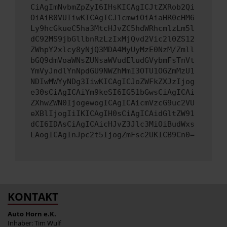
CiAgImNvbmZpZyI6IHsKICAgICJtZXRob2Qi
OiAiR0VUIiwKICAgICJ1cmwiOiAiaHR0cHM6
Ly9hcGkueC5ha3MtcHJvZC5hdWRhcmlzLm5l
dC92MS9jbGllbnRzLzIxMjQvd2Vic2l0ZS12
ZWhpY2xlcy8yNjQ3MDA4MyUyMzE0NzM/Zmll
bGQ9dmVoaWNsZUNsaWVudEludGVybmFsTnVt
YmVyJndlYnNpdGU9NWZhMmI3OTU1OGZmMzU1
NDIwMWYyNDg3IiwKICAgICJoZWFkZXJzIjog
e30sCiAgICAiYm9keSI6IG51bGwsCiAgICAi
ZXhwZWN0IjogewogICAgICAicmVzcG9uc2VU
eXBlIjogIiIKICAgIH0sCiAgICAidGltZW91
dCI6IDAsCiAgICAicHJvZ3Jlc3MiOiBudWxs
LAogICAgInJpc2t5IjogZmFsc2UKICB9Cn0=
KONTAKT
Auto Horn e.K.
Inhaber: Tim Wulf