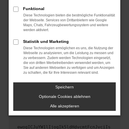
Fenster?
Funktional
Starte dein Gerät neu.
Diese Technologien bieten die bestmögliche Funktionalität
Das kann manchmal helfen, vorübergehende
der Webseite. Services von Drittanbietern wie Google
Maps, Chats, Fahrzeugbewertungssystem und weitere
Probleme zu beheben.
werden aktiviert.
Stelle sicher, dass dein Browser und dein
Betriebssystem auf dem neuesten Stand
Statistik und Marketing
sind.
Diese Technologien ermöglichen es uns, die Nutzung der
Webseite zu analysieren, um die Leistung zu messen und
Veraltete Software birgt nicht nur ein
zu verbessern. Zudem werden Technologien eingesetzt,
Sicherheitsrisiko, sondern kann auch dazu
die von dritten Werbetreibenden verwendet werden, um
führen, dass bestimmte Funktionen nicht mehr
Sie auf anderen Webseiten zu verfolgen und um Anzeigen
unterstützt werden.
zu schalten, die für Ihre Interessen relevant sind.
Wende dich an den Webseitenbetreiber.
Speichern
Wenn du alle oben genannten Schritte versucht
hast, kontaktiere uns bitte. Wir werden
Optionale Cookies ablehnen
versuchen, das Problem zu beheben. Du kannst
Alle akzeptieren
uns diesen Text schicken, um uns bei der
Fehlersuche zu unterstützen:
ewogICJuYW1lIjogIk5ldHdvcmtFcnJvciIs