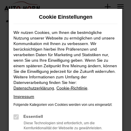
Zum
Hauptinhalt
Cookie Einstellungen
springen
Startseite
Fahrzeugverkauf
Fahrzeugbestand
Wir nutzen Cookies, um Ihnen die bestmögliche
Nutzung unserer Webseite zu ermöglichen und unsere
Kommunikation mit Ihnen zu verbessern. Wir
Fehler: Network Error
berücksichtigen hierbei Ihre Präferenzen und
verarbeiten Daten für Marketing und Statistiken nur,
Beim Laden ist ein Fehler aufgetreten.
wenn Sie uns Ihre Einwilligung geben. Wenn Sie zu
Hier sind ein paar Tipps, die dir helfen können:
einem späteren Zeitpunkt Ihre Meinung ändern, können
Sie die Einwilligung jederzeit für die Zukunft widerrufen.
Überprüfe deine Firewall und deine
Weitere Informationen zum Umfang der
Internetverbindung.
Datenverarbeitung finden Sie hier:
Datenschutzerklärung
,
Cookie-Richtlinie
.
Laden andere Webseiten, zum Beispiel deine
Suchmaschine?
Impressum
Prüfe deine Browsererweiterungen.
Folgende Kategorien von Cookies werden von uns eingesetzt:
Manche Erweiterungen, wie Werbeblocker,
Essentiell
können das Laden bestimmter Seiten
verhindern. Funktioniert die Seite in einem
Diese Technologien sind erforderlich, um die
Kernfunktionalität der Webseite zu gewährleisten.
anderen Browser oder in einem privaten