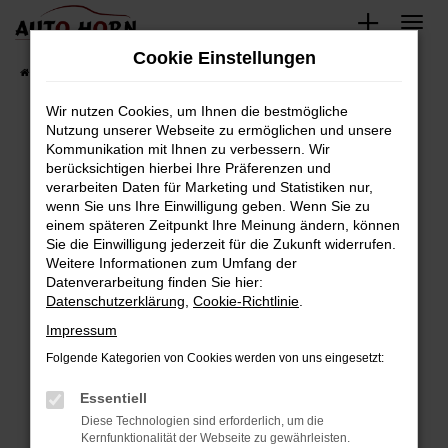
Zum
Hauptinhalt
Cookie Einstellungen
springen
Startseite
Fahrzeugverkauf
Fahrzeugbestand
Wir nutzen Cookies, um Ihnen die bestmögliche
Nutzung unserer Webseite zu ermöglichen und unsere
Kommunikation mit Ihnen zu verbessern. Wir
Fehler: Network Error
berücksichtigen hierbei Ihre Präferenzen und
verarbeiten Daten für Marketing und Statistiken nur,
Beim Laden ist ein Fehler aufgetreten.
wenn Sie uns Ihre Einwilligung geben. Wenn Sie zu
Hier sind ein paar Tipps, die dir helfen können:
einem späteren Zeitpunkt Ihre Meinung ändern, können
Sie die Einwilligung jederzeit für die Zukunft widerrufen.
Überprüfe deine Firewall und deine
Weitere Informationen zum Umfang der
Internetverbindung.
Datenverarbeitung finden Sie hier:
Datenschutzerklärung
,
Cookie-Richtlinie
.
Laden andere Webseiten, zum Beispiel deine
Suchmaschine?
Impressum
Prüfe deine Browsererweiterungen.
Folgende Kategorien von Cookies werden von uns eingesetzt:
Manche Erweiterungen, wie Werbeblocker,
Essentiell
können das Laden bestimmter Seiten
verhindern. Funktioniert die Seite in einem
Diese Technologien sind erforderlich, um die
Kernfunktionalität der Webseite zu gewährleisten.
anderen Browser oder in einem privaten