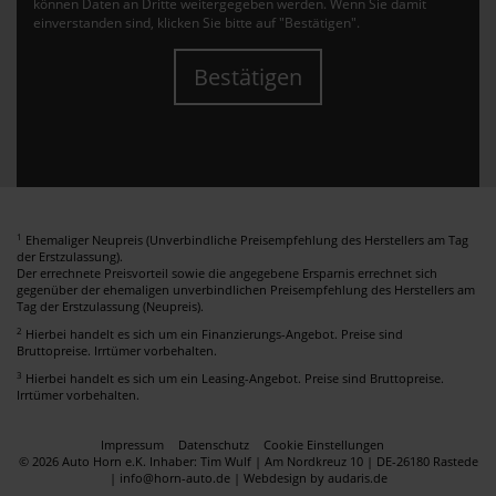
können Daten an Dritte weitergegeben werden. Wenn Sie damit
einverstanden sind, klicken Sie bitte auf "Bestätigen".
Bestätigen
1
Ehemaliger Neupreis (Unverbindliche Preisempfehlung des Herstellers am Tag
der Erstzulassung).
Der errechnete Preisvorteil sowie die angegebene Ersparnis errechnet sich
gegenüber der ehemaligen unverbindlichen Preisempfehlung des Herstellers am
Tag der Erstzulassung (Neupreis).
2
Hierbei handelt es sich um ein Finanzierungs-Angebot. Preise sind
Bruttopreise. Irrtümer vorbehalten.
3
Hierbei handelt es sich um ein Leasing-Angebot. Preise sind Bruttopreise.
Irrtümer vorbehalten.
Impressum
Datenschutz
Cookie Einstellungen
© 2026 Auto Horn e.K. Inhaber: Tim Wulf | Am Nordkreuz 10 | DE-26180 Rastede
| info@horn-auto.de |
Webdesign by audaris.de