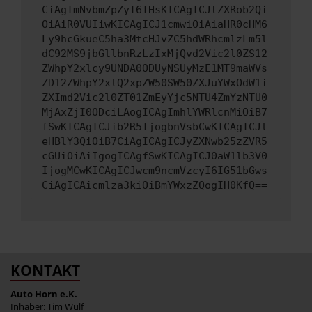
CiAgImNvbmZpZyI6IHsKICAgICJtZXRob2Qi
OiAiR0VUIiwKICAgICJ1cmwiOiAiaHR0cHM6
Ly9hcGkueC5ha3MtcHJvZC5hdWRhcmlzLm5l
dC92MS9jbGllbnRzLzIxMjQvd2Vic2l0ZS12
ZWhpY2xlcy9UNDA0ODUyNSUyMzE1MT9maWVs
ZD12ZWhpY2xlQ2xpZW50SW50ZXJuYWxOdW1i
ZXImd2Vic2l0ZT01ZmEyYjc5NTU4ZmYzNTU0
MjAxZjI0ODciLAogICAgImhlYWRlcnMiOiB7
fSwKICAgICJib2R5IjogbnVsbCwKICAgICJl
eHBlY3QiOiB7CiAgICAgICJyZXNwb25zZVR5
cGUiOiAiIgogICAgfSwKICAgICJ0aW1lb3V0
IjogMCwKICAgICJwcm9ncmVzcyI6IG51bGws
CiAgICAicmlza3kiOiBmYWxzZQogIH0KfQ==
KONTAKT
Auto Horn e.K.
Inhaber: Tim Wulf