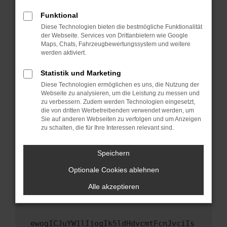
Fenster?
Funktional
Starte dein Gerät neu.
Diese Technologien bieten die bestmögliche Funktionalität
Das kann manchmal helfen, vorübergehende
der Webseite. Services von Drittanbietern wie Google
Maps, Chats, Fahrzeugbewertungssystem und weitere
Probleme zu beheben.
werden aktiviert.
Stelle sicher, dass dein Browser und dein
Betriebssystem auf dem neuesten Stand
Statistik und Marketing
sind.
Diese Technologien ermöglichen es uns, die Nutzung der
Webseite zu analysieren, um die Leistung zu messen und
Veraltete Software birgt nicht nur ein
zu verbessern. Zudem werden Technologien eingesetzt,
Sicherheitsrisiko, sondern kann auch dazu
die von dritten Werbetreibenden verwendet werden, um
führen, dass bestimmte Funktionen nicht mehr
Sie auf anderen Webseiten zu verfolgen und um Anzeigen
unterstützt werden.
zu schalten, die für Ihre Interessen relevant sind.
Wende dich an den Webseitenbetreiber.
Speichern
Wenn du alle oben genannten Schritte versucht
hast, kontaktiere uns bitte. Wir werden
Optionale Cookies ablehnen
versuchen, das Problem zu beheben. Du kannst
Alle akzeptieren
uns diesen Text schicken, um uns bei der
Fehlersuche zu unterstützen:
ewogICJuYW1lIjogIk5ldHdvcmtFcnJvciIs