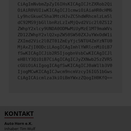
CiAgImNvbmZpZyI6IHsKICAgICJtZXRob2Qi
OiAiR0VUIiwKICAgICJ1cmwiOiAiaHR0cHM6
Ly9hcGkueC5ha3MtcHJvZC5hdWRhcmlzLm5l
dC92MS9jbGllbnRzLzIxMjQvd2Vic2l0ZS12
ZWhpY2xlcy9UNDA0ODMwMiUyMzE1MT9maWVs
ZD12ZWhpY2xlQ2xpZW50SW50ZXJuYWxOdW1i
ZXImd2Vic2l0ZT01ZmEyYjc5NTU4ZmYzNTU0
MjAxZjI0ODciLAogICAgImhlYWRlcnMiOiB7
fSwKICAgICJib2R5IjogbnVsbCwKICAgICJl
eHBlY3QiOiB7CiAgICAgICJyZXNwb25zZVR5
cGUiOiAiIgogICAgfSwKICAgICJ0aW1lb3V0
IjogMCwKICAgICJwcm9ncmVzcyI6IG51bGws
CiAgICAicmlza3kiOiBmYWxzZQogIH0KfQ==
KONTAKT
Auto Horn e.K.
Inhaber: Tim Wulf