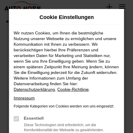
Zum
Hauptinhalt
Cookie Einstellungen
springen
Startseite
Fahrzeugverkauf
Fahrzeugbestand
Wir nutzen Cookies, um Ihnen die bestmögliche
Nutzung unserer Webseite zu ermöglichen und unsere
Kommunikation mit Ihnen zu verbessern. Wir
Fehler: Network Error
berücksichtigen hierbei Ihre Präferenzen und
verarbeiten Daten für Marketing und Statistiken nur,
Beim Laden ist ein Fehler aufgetreten.
wenn Sie uns Ihre Einwilligung geben. Wenn Sie zu
Hier sind ein paar Tipps, die dir helfen können:
einem späteren Zeitpunkt Ihre Meinung ändern, können
Sie die Einwilligung jederzeit für die Zukunft widerrufen.
Überprüfe deine Firewall und deine
Weitere Informationen zum Umfang der
Internetverbindung.
Datenverarbeitung finden Sie hier:
Datenschutzerklärung
,
Cookie-Richtlinie
.
Laden andere Webseiten, zum Beispiel deine
Suchmaschine?
Impressum
Prüfe deine Browsererweiterungen.
Folgende Kategorien von Cookies werden von uns eingesetzt:
Manche Erweiterungen, wie Werbeblocker,
Essentiell
können das Laden bestimmter Seiten
verhindern. Funktioniert die Seite in einem
Diese Technologien sind erforderlich, um die
Kernfunktionalität der Webseite zu gewährleisten.
anderen Browser oder in einem privaten