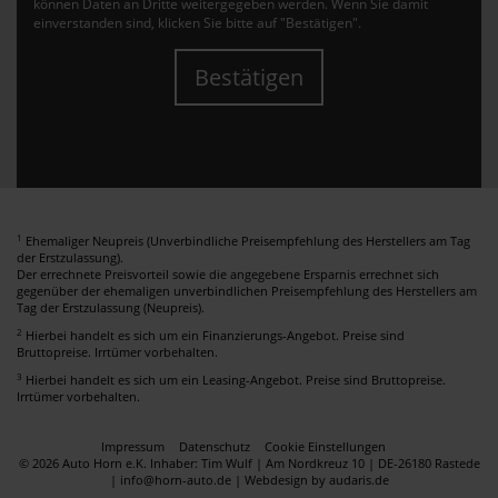
können Daten an Dritte weitergegeben werden. Wenn Sie damit
einverstanden sind, klicken Sie bitte auf "Bestätigen".
Bestätigen
1
Ehemaliger Neupreis (Unverbindliche Preisempfehlung des Herstellers am Tag
der Erstzulassung).
Der errechnete Preisvorteil sowie die angegebene Ersparnis errechnet sich
gegenüber der ehemaligen unverbindlichen Preisempfehlung des Herstellers am
Tag der Erstzulassung (Neupreis).
2
Hierbei handelt es sich um ein Finanzierungs-Angebot. Preise sind
Bruttopreise. Irrtümer vorbehalten.
3
Hierbei handelt es sich um ein Leasing-Angebot. Preise sind Bruttopreise.
Irrtümer vorbehalten.
Impressum
Datenschutz
Cookie Einstellungen
© 2026 Auto Horn e.K. Inhaber: Tim Wulf | Am Nordkreuz 10 | DE-26180 Rastede
| info@horn-auto.de |
Webdesign by audaris.de