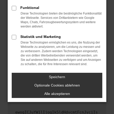
Fenster?
Funktional
Starte dein Gerät neu.
Diese Technologien bieten die bestmögliche Funktionalität
Das kann manchmal helfen, vorübergehende
der Webseite. Services von Drittanbietern wie Google
Maps, Chats, Fahrzeugbewertungssystem und weitere
Probleme zu beheben.
werden aktiviert.
Stelle sicher, dass dein Browser und dein
Betriebssystem auf dem neuesten Stand
Statistik und Marketing
sind.
Diese Technologien ermöglichen es uns, die Nutzung der
Webseite zu analysieren, um die Leistung zu messen und
Veraltete Software birgt nicht nur ein
zu verbessern. Zudem werden Technologien eingesetzt,
Sicherheitsrisiko, sondern kann auch dazu
die von dritten Werbetreibenden verwendet werden, um
führen, dass bestimmte Funktionen nicht mehr
Sie auf anderen Webseiten zu verfolgen und um Anzeigen
unterstützt werden.
zu schalten, die für Ihre Interessen relevant sind.
Wende dich an den Webseitenbetreiber.
Speichern
Wenn du alle oben genannten Schritte versucht
hast, kontaktiere uns bitte. Wir werden
Optionale Cookies ablehnen
versuchen, das Problem zu beheben. Du kannst
Alle akzeptieren
uns diesen Text schicken, um uns bei der
Fehlersuche zu unterstützen:
ewogICJuYW1lIjogIk5ldHdvcmtFcnJvciIs