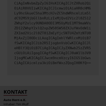
CiAgImNvbmZpZyI6IHsKICAgICJtZXRob2Qi
OiAiR0VUIiwKICAgICJ1cmwiOiAiaHR0cHM6
Ly9hcGkueC5ha3MtcHJvZC5hdWRhcmlzLm5l
dC92MS9jbGllbnRzLzIxMjQvd2Vic2l0ZS12
ZWhpY2xlcy9UNDA0ODI3MSUyMzE1MT9maWVs
ZD12ZWhpY2xlQ2xpZW50SW50ZXJuYWxOdW1i
ZXImd2Vic2l0ZT01ZmEyYjc5NTU4ZmYzNTU0
MjAxZjI0ODciLAogICAgImhlYWRlcnMiOiB7
fSwKICAgICJib2R5IjogbnVsbCwKICAgICJl
eHBlY3QiOiB7CiAgICAgICJyZXNwb25zZVR5
cGUiOiAiIgogICAgfSwKICAgICJ0aW1lb3V0
IjogMCwKICAgICJwcm9ncmVzcyI6IG51bGws
CiAgICAicmlza3kiOiBmYWxzZQogIH0KfQ==
KONTAKT
Auto Horn e.K.
Inhaber: Tim Wulf