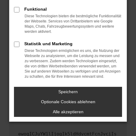
Fenster?
Funktional
Starte dein Gerät neu.
Diese Technologien bieten die bestmögliche Funktionalität
Das kann manchmal helfen, vorübergehende
der Webseite. Services von Drittanbietern wie Google
Maps, Chats, Fahrzeugbewertungssystem und weitere
Probleme zu beheben.
werden aktiviert.
Stelle sicher, dass dein Browser und dein
Betriebssystem auf dem neuesten Stand
Statistik und Marketing
sind.
Diese Technologien ermöglichen es uns, die Nutzung der
Webseite zu analysieren, um die Leistung zu messen und
Veraltete Software birgt nicht nur ein
zu verbessern. Zudem werden Technologien eingesetzt,
Sicherheitsrisiko, sondern kann auch dazu
die von dritten Werbetreibenden verwendet werden, um
führen, dass bestimmte Funktionen nicht mehr
Sie auf anderen Webseiten zu verfolgen und um Anzeigen
unterstützt werden.
zu schalten, die für Ihre Interessen relevant sind.
Wende dich an den Webseitenbetreiber.
Speichern
Wenn du alle oben genannten Schritte versucht
hast, kontaktiere uns bitte. Wir werden
Optionale Cookies ablehnen
versuchen, das Problem zu beheben. Du kannst
Alle akzeptieren
uns diesen Text schicken, um uns bei der
Fehlersuche zu unterstützen:
ewogICJuYW1lIjogIk5ldHdvcmtFcnJvciIs