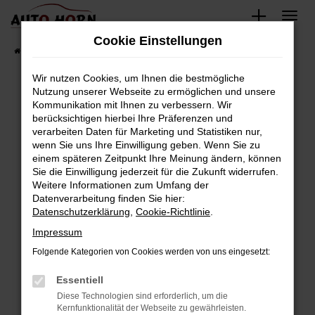
Zum
Hauptinhalt
Cookie Einstellungen
springen
Startseite
Fahrzeugverkauf
Fahrzeugbestand
Wir nutzen Cookies, um Ihnen die bestmögliche
Nutzung unserer Webseite zu ermöglichen und unsere
Kommunikation mit Ihnen zu verbessern. Wir
Fehler: Network Error
berücksichtigen hierbei Ihre Präferenzen und
verarbeiten Daten für Marketing und Statistiken nur,
Beim Laden ist ein Fehler aufgetreten.
wenn Sie uns Ihre Einwilligung geben. Wenn Sie zu
Hier sind ein paar Tipps, die dir helfen können:
einem späteren Zeitpunkt Ihre Meinung ändern, können
Sie die Einwilligung jederzeit für die Zukunft widerrufen.
Überprüfe deine Firewall und deine
Weitere Informationen zum Umfang der
Internetverbindung.
Datenverarbeitung finden Sie hier:
Datenschutzerklärung
,
Cookie-Richtlinie
.
Laden andere Webseiten, zum Beispiel deine
Suchmaschine?
Impressum
Prüfe deine Browsererweiterungen.
Folgende Kategorien von Cookies werden von uns eingesetzt:
Manche Erweiterungen, wie Werbeblocker,
Essentiell
können das Laden bestimmter Seiten
verhindern. Funktioniert die Seite in einem
Diese Technologien sind erforderlich, um die
Kernfunktionalität der Webseite zu gewährleisten.
anderen Browser oder in einem privaten