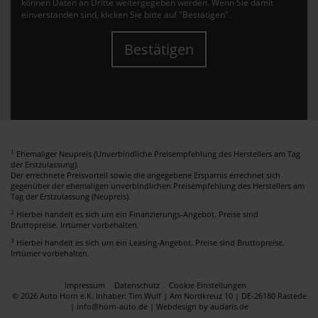
können Daten an Dritte weitergegeben werden. Wenn Sie damit
einverstanden sind, klicken Sie bitte auf "Bestätigen".
Bestätigen
1
Ehemaliger Neupreis (Unverbindliche Preisempfehlung des Herstellers am Tag
der Erstzulassung).
Der errechnete Preisvorteil sowie die angegebene Ersparnis errechnet sich
gegenüber der ehemaligen unverbindlichen Preisempfehlung des Herstellers am
Tag der Erstzulassung (Neupreis).
2
Hierbei handelt es sich um ein Finanzierungs-Angebot. Preise sind
Bruttopreise. Irrtümer vorbehalten.
3
Hierbei handelt es sich um ein Leasing-Angebot. Preise sind Bruttopreise.
Irrtümer vorbehalten.
Impressum
Datenschutz
Cookie Einstellungen
© 2026 Auto Horn e.K. Inhaber: Tim Wulf | Am Nordkreuz 10 | DE-26180 Rastede
| info@horn-auto.de |
Webdesign by audaris.de