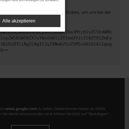
rfolgen und um Anzeigen zu schalten,
ben. Du kannst uns diesen Text schicken, um uns bei der
Alle akzeptieren
cmwiOiAiaHR0cHM6Ly9hcGkueC5ha3MtcHJvZC5hdWRh
Q2xpZW50SW50ZXJuYWxOdW1iZXImd2Vic2l0ZT01ZmEy
Y3QiOiB7CiAgICAgICJyZXNwb25zZVR5cGUiOiAiIgog
fQ==
von
www.google.com
zu laden. Dabei können Daten an Dritte
ie damit einverstanden sind, klicken Sie bitte auf "Bestätigen".