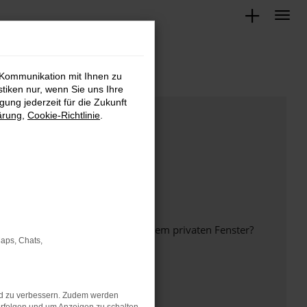
 Kommunikation mit Ihnen zu
stiken nur, wenn Sie uns Ihre
ung jederzeit für die Zukunft
ärung
,
Cookie-Richtlinie
.
inem anderen Browser oder in einem privaten Fenster?
Maps, Chats,
nd zu verbessern. Zudem werden
ht mehr unterstützt werden.