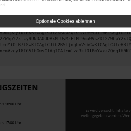
on dritten Werbetreibenden verwendet werden, um Sie auf anderen Webseiten zu ve
ind.
ontaktiere uns bitte. Wir werden versuchen, das Problem zu behe
Optionale Cookies ablehnen
vbmZpZyI6IHsKICAgICJtZXRob2QiOiAiR0VUIiwKICAgICJ1
2ZWhpY2xlcy9UNDA0ODAxMiUyMzE1MT9maWVsZD12ZWhpY2xl
lcnMiOiB7fSwKICAgICJib2R5IjogbnVsbCwKICAgICJleHBl
ncmVzcyI6IG51bGwsCiAgICAicmlza3kiOiBmYWxzZQogIH0K
GSZEITEN
 bis 18:00 Uhr
Es wird versucht, Inhalte 
weitergegeben werden. Wenn S
 bis 17:00 Uhr