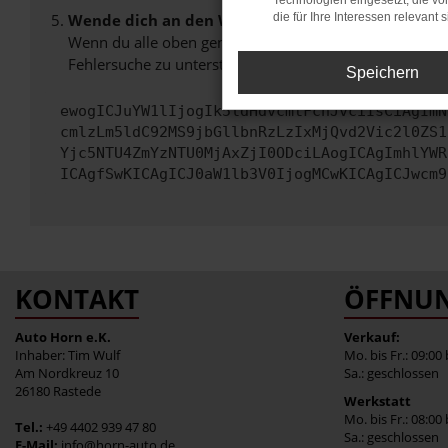
Technologien eingesetzt, die v
Wende dich an den Webseitenbetreiber.
die für Ihre Interessen relevant s
Wenn du alle oben genannten Schritte versucht hast, k
Fehlersuche zu unterstützen:
Speichern
ewogICJuYW1lIjogIk5ldHdvcmtFcnJvciIsCiAgImN
cmlzLm5ldC92MS9jbGllbnRzLzIxMjQvd2Vic2l0ZS1
Yjc5NTU4ZmYzNTU0MjAxZjI0ODciLAogICAgImhlYWR
ICAgfSwKICAgICJ0aW1lb3V0IjogMCwKICAgICJwcm9
KONTAKT
ÖFFNUN
Auto Horn e.K.
Verkauf:
Inhaber: Tim Wulf
Mo. bis Fr.: 09:00
Am Nordkreuz 10
Sa.: geschlossen
26180 Rastede
Werkstatt
Mo. bis Fr.: 08:00
Tel.:
+49 4402 939 47 80
Sa.: geschlossen
E-Mail:
info@horn-auto.de