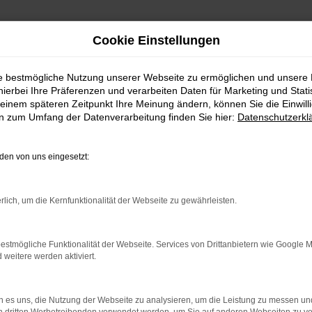
Cookie Einstellungen
ie bestmögliche Nutzung unserer Webseite zu ermöglichen und unsere
hierbei Ihre Präferenzen und verarbeiten Daten für Marketing und Stati
einem späteren Zeitpunkt Ihre Meinung ändern, können Sie die Einwillig
en zum Umfang der Datenverarbeitung finden Sie hier:
Datenschutzerkl
en von uns eingesetzt:
indung.
hine?
rlich, um die Kernfunktionalität der Webseite zu gewährleisten.
aden bestimmter Seiten verhindern. Funktioniert die Seite in e
estmögliche Funktionalität der Webseite. Services von Drittanbietern wie Google 
eitere werden aktiviert.
 zu beheben.
bssystem auf dem neuesten Stand sind.
 es uns, die Nutzung der Webseite zu analysieren, um die Leistung zu messen u
ko, sondern kann auch dazu führen, dass bestimmte Funktionen nic