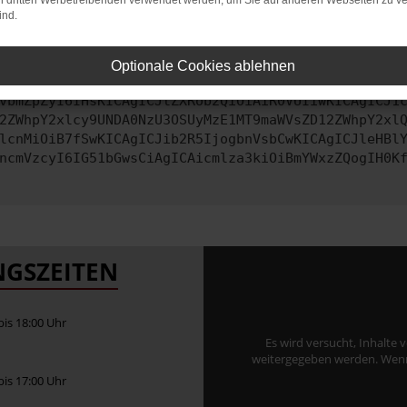
on dritten Werbetreibenden verwendet werden, um Sie auf anderen Webseiten zu ve
ind.
ontaktiere uns bitte. Wir werden versuchen, das Problem zu behe
Optionale Cookies ablehnen
vbmZpZyI6IHsKICAgICJtZXRob2QiOiAiR0VUIiwKICAgICJ1
2ZWhpY2xlcy9UNDA0NzU3OSUyMzE1MT9maWVsZD12ZWhpY2xl
lcnMiOiB7fSwKICAgICJib2R5IjogbnVsbCwKICAgICJleHBl
ncmVzcyI6IG51bGwsCiAgICAicmlza3kiOiBmYWxzZQogIH0K
GSZEITEN
 bis 18:00 Uhr
Es wird versucht, Inhalte 
weitergegeben werden. Wenn S
 bis 17:00 Uhr