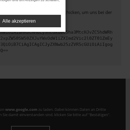
rfolgen und um Anzeigen zu schalten,
ben. Du kannst uns diesen Text schicken, um uns bei der
Alle akzeptieren
cmwiOiAiaHR0cHM6Ly9hcGkueC5ha3MtcHJvZC5hdWRh
Q2xpZW50SW50ZXJuYWxOdW1iZXImd2Vic2l0ZT01ZmEy
Y3QiOiB7CiAgICAgICJyZXNwb25zZVR5cGUiOiAiIgog
fQ==
von
www.google.com
zu laden. Dabei können Daten an Dritte
ie damit einverstanden sind, klicken Sie bitte auf "Bestätigen".