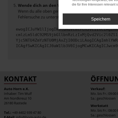
Technologien eingesetzt, die v
Wende dich an den Webseitenbetreiber.
die für Ihre Interessen relevant s
Wenn du alle oben genannten Schritte versucht hast, k
Fehlersuche zu unterstützen:
Speichern
ewogICJuYW1lIjogIk5ldHdvcmtFcnJvciIsCiAgImN
cmlzLm5ldC92MS9jbGllbnRzLzIxMjQvd2Vic2l0ZS1
Yjc5NTU4ZmYzNTU0MjAxZjI0ODciLAogICAgImhlYWR
ICAgfSwKICAgICJ0aW1lb3V0IjogMCwKICAgICJwcm9
KONTAKT
ÖFFNUN
Auto Horn e.K.
Verkauf:
Inhaber: Tim Wulf
Mo. bis Fr.: 09:00
Am Nordkreuz 10
Sa.: geschlossen
26180 Rastede
Werkstatt
Mo. bis Fr.: 08:00
Tel.:
+49 4402 939 47 80
Sa.: geschlossen
E-Mail:
info@horn-auto.de