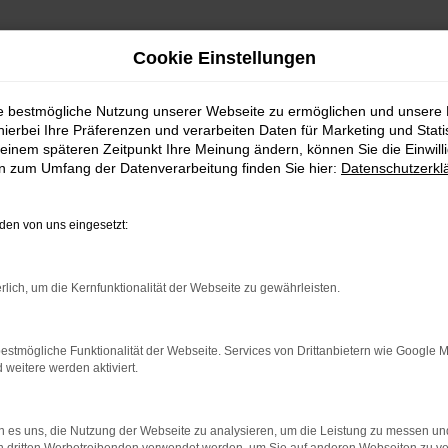
Cookie Einstellungen
ie bestmögliche Nutzung unserer Webseite zu ermöglichen und unsere
hierbei Ihre Präferenzen und verarbeiten Daten für Marketing und Stati
einem späteren Zeitpunkt Ihre Meinung ändern, können Sie die Einwillig
en zum Umfang der Datenverarbeitung finden Sie hier:
Datenschutzerkl
en von uns eingesetzt:
indung.
hine?
rlich, um die Kernfunktionalität der Webseite zu gewährleisten.
aden bestimmter Seiten verhindern. Funktioniert die Seite in e
estmögliche Funktionalität der Webseite. Services von Drittanbietern wie Google 
eitere werden aktiviert.
 zu beheben.
bssystem auf dem neuesten Stand sind.
 es uns, die Nutzung der Webseite zu analysieren, um die Leistung zu messen u
ko, sondern kann auch dazu führen, dass bestimmte Funktionen nic