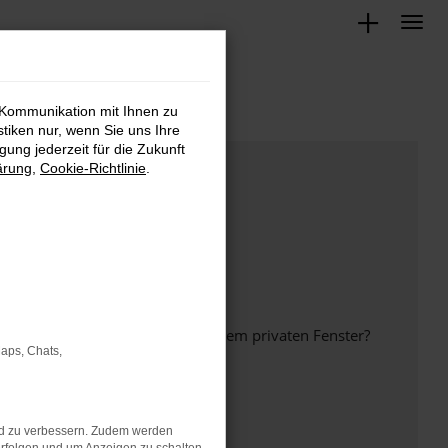
 Kommunikation mit Ihnen zu
stiken nur, wenn Sie uns Ihre
ung jederzeit für die Zukunft
ärung
,
Cookie-Richtlinie
.
inem anderen Browser oder in einem privaten Fenster?
Maps, Chats,
nd zu verbessern. Zudem werden
ht mehr unterstützt werden.