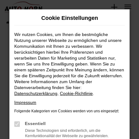
Zum
Hauptinhalt
Cookie Einstellungen
springen
Startseite
Fahrzeugverkauf
Fahrzeugbestand
Wir nutzen Cookies, um Ihnen die bestmögliche
Nutzung unserer Webseite zu ermöglichen und unsere
Kommunikation mit Ihnen zu verbessern. Wir
Fehler: Network Error
berücksichtigen hierbei Ihre Präferenzen und
verarbeiten Daten für Marketing und Statistiken nur,
Beim Laden ist ein Fehler aufgetreten.
wenn Sie uns Ihre Einwilligung geben. Wenn Sie zu
Hier sind ein paar Tipps, die dir helfen können:
einem späteren Zeitpunkt Ihre Meinung ändern, können
Sie die Einwilligung jederzeit für die Zukunft widerrufen.
Überprüfe deine Firewall und deine
Weitere Informationen zum Umfang der
Internetverbindung.
Datenverarbeitung finden Sie hier:
Datenschutzerklärung
,
Cookie-Richtlinie
.
Laden andere Webseiten, zum Beispiel deine
Suchmaschine?
Impressum
Prüfe deine Browsererweiterungen.
Folgende Kategorien von Cookies werden von uns eingesetzt:
Manche Erweiterungen, wie Werbeblocker,
Essentiell
können das Laden bestimmter Seiten
verhindern. Funktioniert die Seite in einem
Diese Technologien sind erforderlich, um die
Kernfunktionalität der Webseite zu gewährleisten.
anderen Browser oder in einem privaten