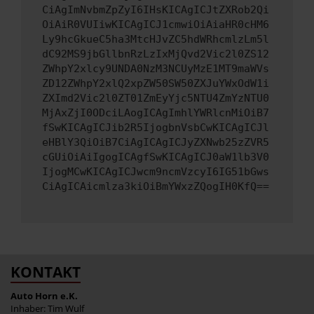
CiAgImNvbmZpZyI6IHsKICAgICJtZXRob2Qi
OiAiR0VUIiwKICAgICJ1cmwiOiAiaHR0cHM6
Ly9hcGkueC5ha3MtcHJvZC5hdWRhcmlzLm5l
dC92MS9jbGllbnRzLzIxMjQvd2Vic2l0ZS12
ZWhpY2xlcy9UNDA0NzM3NCUyMzE1MT9maWVs
ZD12ZWhpY2xlQ2xpZW50SW50ZXJuYWxOdW1i
ZXImd2Vic2l0ZT01ZmEyYjc5NTU4ZmYzNTU0
MjAxZjI0ODciLAogICAgImhlYWRlcnMiOiB7
fSwKICAgICJib2R5IjogbnVsbCwKICAgICJl
eHBlY3QiOiB7CiAgICAgICJyZXNwb25zZVR5
cGUiOiAiIgogICAgfSwKICAgICJ0aW1lb3V0
IjogMCwKICAgICJwcm9ncmVzcyI6IG51bGws
CiAgICAicmlza3kiOiBmYWxzZQogIH0KfQ==
KONTAKT
Auto Horn e.K.
Inhaber: Tim Wulf