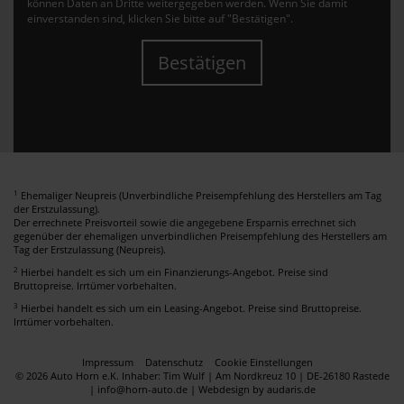
können Daten an Dritte weitergegeben werden. Wenn Sie damit
einverstanden sind, klicken Sie bitte auf "Bestätigen".
Bestätigen
1
Ehemaliger Neupreis (Unverbindliche Preisempfehlung des Herstellers am Tag
der Erstzulassung).
Der errechnete Preisvorteil sowie die angegebene Ersparnis errechnet sich
gegenüber der ehemaligen unverbindlichen Preisempfehlung des Herstellers am
Tag der Erstzulassung (Neupreis).
2
Hierbei handelt es sich um ein Finanzierungs-Angebot. Preise sind
Bruttopreise. Irrtümer vorbehalten.
3
Hierbei handelt es sich um ein Leasing-Angebot. Preise sind Bruttopreise.
Irrtümer vorbehalten.
Impressum
Datenschutz
Cookie Einstellungen
© 2026 Auto Horn e.K. Inhaber: Tim Wulf | Am Nordkreuz 10 | DE-26180 Rastede
| info@horn-auto.de |
Webdesign by audaris.de