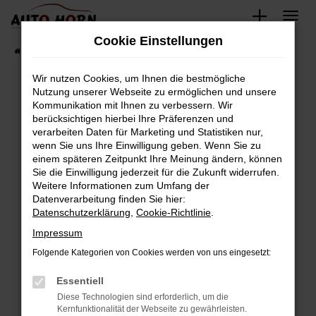
Zum
Hauptinhalt
Cookie Einstellungen
springen
Startseite
Fahrzeugverkauf
Fahrzeugbestand
Wir nutzen Cookies, um Ihnen die bestmögliche
Nutzung unserer Webseite zu ermöglichen und unsere
Kommunikation mit Ihnen zu verbessern. Wir
Fehler: Network Error
berücksichtigen hierbei Ihre Präferenzen und
verarbeiten Daten für Marketing und Statistiken nur,
Beim Laden ist ein Fehler aufgetreten.
wenn Sie uns Ihre Einwilligung geben. Wenn Sie zu
Hier sind ein paar Tipps, die dir helfen können:
einem späteren Zeitpunkt Ihre Meinung ändern, können
Sie die Einwilligung jederzeit für die Zukunft widerrufen.
Überprüfe deine Firewall und deine
Weitere Informationen zum Umfang der
Internetverbindung.
Datenverarbeitung finden Sie hier:
Datenschutzerklärung
,
Cookie-Richtlinie
.
Laden andere Webseiten, zum Beispiel deine
Suchmaschine?
Impressum
Prüfe deine Browsererweiterungen.
Folgende Kategorien von Cookies werden von uns eingesetzt:
Manche Erweiterungen, wie Werbeblocker,
Essentiell
können das Laden bestimmter Seiten
verhindern. Funktioniert die Seite in einem
Diese Technologien sind erforderlich, um die
Kernfunktionalität der Webseite zu gewährleisten.
anderen Browser oder in einem privaten