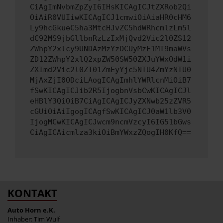
CiAgImNvbmZpZyI6IHsKICAgICJtZXRob2Qi
OiAiR0VUIiwKICAgICJ1cmwiOiAiaHR0cHM6
Ly9hcGkueC5ha3MtcHJvZC5hdWRhcmlzLm5l
dC92MS9jbGllbnRzLzIxMjQvd2Vic2l0ZS12
ZWhpY2xlcy9UNDAzMzYzOCUyMzE1MT9maWVs
ZD12ZWhpY2xlQ2xpZW50SW50ZXJuYWxOdW1i
ZXImd2Vic2l0ZT01ZmEyYjc5NTU4ZmYzNTU0
MjAxZjI0ODciLAogICAgImhlYWRlcnMiOiB7
fSwKICAgICJib2R5IjogbnVsbCwKICAgICJl
eHBlY3QiOiB7CiAgICAgICJyZXNwb25zZVR5
cGUiOiAiIgogICAgfSwKICAgICJ0aW1lb3V0
IjogMCwKICAgICJwcm9ncmVzcyI6IG51bGws
CiAgICAicmlza3kiOiBmYWxzZQogIH0KfQ==
KONTAKT
Auto Horn e.K.
Inhaber: Tim Wulf