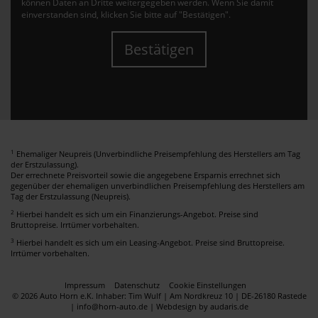
können Daten an Dritte weitergegeben werden. Wenn Sie damit
einverstanden sind, klicken Sie bitte auf "Bestätigen".
Bestätigen
1
Ehemaliger Neupreis (Unverbindliche Preisempfehlung des Herstellers am Tag
der Erstzulassung).
Der errechnete Preisvorteil sowie die angegebene Ersparnis errechnet sich
gegenüber der ehemaligen unverbindlichen Preisempfehlung des Herstellers am
Tag der Erstzulassung (Neupreis).
2
Hierbei handelt es sich um ein Finanzierungs-Angebot. Preise sind
Bruttopreise. Irrtümer vorbehalten.
3
Hierbei handelt es sich um ein Leasing-Angebot. Preise sind Bruttopreise.
Irrtümer vorbehalten.
Impressum
Datenschutz
Cookie Einstellungen
© 2026 Auto Horn e.K. Inhaber: Tim Wulf | Am Nordkreuz 10 | DE-26180 Rastede
| info@horn-auto.de |
Webdesign by audaris.de