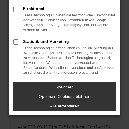
Fenster?
Funktional
Starte dein Gerät neu.
Diese Technologien bieten die bestmögliche Funktionalität
Das kann manchmal helfen, vorübergehende
der Webseite. Services von Drittanbietern wie Google
Maps, Chats, Fahrzeugbewertungssystem und weitere
Probleme zu beheben.
werden aktiviert.
Stelle sicher, dass dein Browser und dein
Betriebssystem auf dem neuesten Stand
Statistik und Marketing
sind.
Diese Technologien ermöglichen es uns, die Nutzung der
Webseite zu analysieren, um die Leistung zu messen und
Veraltete Software birgt nicht nur ein
zu verbessern. Zudem werden Technologien eingesetzt,
Sicherheitsrisiko, sondern kann auch dazu
die von dritten Werbetreibenden verwendet werden, um
führen, dass bestimmte Funktionen nicht mehr
Sie auf anderen Webseiten zu verfolgen und um Anzeigen
unterstützt werden.
zu schalten, die für Ihre Interessen relevant sind.
Wende dich an den Webseitenbetreiber.
Speichern
Wenn du alle oben genannten Schritte versucht
hast, kontaktiere uns bitte. Wir werden
Optionale Cookies ablehnen
versuchen, das Problem zu beheben. Du kannst
Alle akzeptieren
uns diesen Text schicken, um uns bei der
Fehlersuche zu unterstützen:
ewogICJuYW1lIjogIk5ldHdvcmtFcnJvciIs