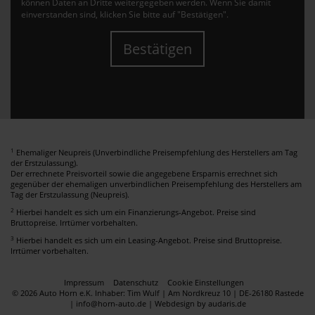
können Daten an Dritte weitergegeben werden. Wenn Sie damit
einverstanden sind, klicken Sie bitte auf "Bestätigen".
Bestätigen
1
Ehemaliger Neupreis (Unverbindliche Preisempfehlung des Herstellers am Tag
der Erstzulassung).
Der errechnete Preisvorteil sowie die angegebene Ersparnis errechnet sich
gegenüber der ehemaligen unverbindlichen Preisempfehlung des Herstellers am
Tag der Erstzulassung (Neupreis).
2
Hierbei handelt es sich um ein Finanzierungs-Angebot. Preise sind
Bruttopreise. Irrtümer vorbehalten.
3
Hierbei handelt es sich um ein Leasing-Angebot. Preise sind Bruttopreise.
Irrtümer vorbehalten.
Impressum
Datenschutz
Cookie Einstellungen
© 2026 Auto Horn e.K. Inhaber: Tim Wulf | Am Nordkreuz 10 | DE-26180 Rastede
| info@horn-auto.de |
Webdesign by audaris.de