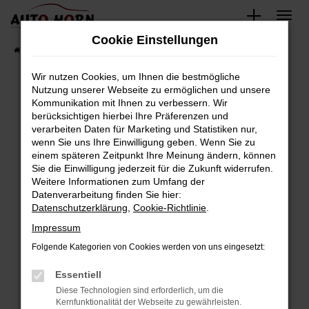
Zum
Hauptinhalt
Cookie Einstellungen
springen
Startseite
Fahrzeugverkauf
Fahrzeugbestand
Wir nutzen Cookies, um Ihnen die bestmögliche
Nutzung unserer Webseite zu ermöglichen und unsere
Kommunikation mit Ihnen zu verbessern. Wir
Fehler: Network Error
berücksichtigen hierbei Ihre Präferenzen und
verarbeiten Daten für Marketing und Statistiken nur,
Beim Laden ist ein Fehler aufgetreten.
wenn Sie uns Ihre Einwilligung geben. Wenn Sie zu
Hier sind ein paar Tipps, die dir helfen können:
einem späteren Zeitpunkt Ihre Meinung ändern, können
Sie die Einwilligung jederzeit für die Zukunft widerrufen.
Überprüfe deine Firewall und deine
Weitere Informationen zum Umfang der
Internetverbindung.
Datenverarbeitung finden Sie hier:
Datenschutzerklärung
,
Cookie-Richtlinie
.
Laden andere Webseiten, zum Beispiel deine
Suchmaschine?
Impressum
Prüfe deine Browsererweiterungen.
Folgende Kategorien von Cookies werden von uns eingesetzt:
Manche Erweiterungen, wie Werbeblocker,
Essentiell
können das Laden bestimmter Seiten
verhindern. Funktioniert die Seite in einem
Diese Technologien sind erforderlich, um die
Kernfunktionalität der Webseite zu gewährleisten.
anderen Browser oder in einem privaten