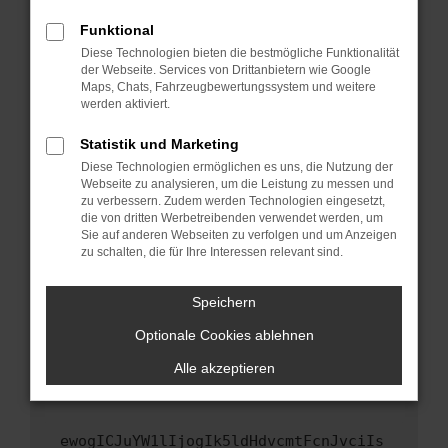
Fenster?
Funktional
Starte dein Gerät neu.
Diese Technologien bieten die bestmögliche Funktionalität
Das kann manchmal helfen, vorübergehende
der Webseite. Services von Drittanbietern wie Google
Maps, Chats, Fahrzeugbewertungssystem und weitere
Probleme zu beheben.
werden aktiviert.
Stelle sicher, dass dein Browser und dein
Betriebssystem auf dem neuesten Stand
Statistik und Marketing
sind.
Diese Technologien ermöglichen es uns, die Nutzung der
Webseite zu analysieren, um die Leistung zu messen und
Veraltete Software birgt nicht nur ein
zu verbessern. Zudem werden Technologien eingesetzt,
Sicherheitsrisiko, sondern kann auch dazu
die von dritten Werbetreibenden verwendet werden, um
führen, dass bestimmte Funktionen nicht mehr
Sie auf anderen Webseiten zu verfolgen und um Anzeigen
unterstützt werden.
zu schalten, die für Ihre Interessen relevant sind.
Wende dich an den Webseitenbetreiber.
Speichern
Wenn du alle oben genannten Schritte versucht
hast, kontaktiere uns bitte. Wir werden
Optionale Cookies ablehnen
versuchen, das Problem zu beheben. Du kannst
Alle akzeptieren
uns diesen Text schicken, um uns bei der
Fehlersuche zu unterstützen:
ewogICJuYW1lIjogIk5ldHdvcmtFcnJvciIs