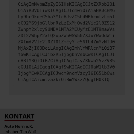
CiAgImNvbmZpZyI6IHsKICAgICJtZXRob2Qi
OiAiR0VUIiwKICAgICJ1cmwiOiAiaHR0cHM6
Ly9hcGkueC5ha3MtcHJvZC5hdWRhcmlzLm5l
dC92MS9jbGllbnRzLzIxMjQvd2Vic2l0ZS12
ZWhpY2xlcy9UNDA1MTA2MCUyMzE1MT9maWVs
ZD12ZWhpY2xlQ2xpZW50SW50ZXJuYWxOdW1i
ZXImd2Vic2l0ZT01ZmEyYjc5NTU4ZmYzNTU0
MjAxZjI0ODciLAogICAgImhlYWRlcnMiOiB7
fSwKICAgICJib2R5IjogbnVsbCwKICAgICJl
eHBlY3QiOiB7CiAgICAgICJyZXNwb25zZVR5
cGUiOiAiIgogICAgfSwKICAgICJ0aW1lb3V0
IjogMCwKICAgICJwcm9ncmVzcyI6IG51bGws
CiAgICAicmlza3kiOiBmYWxzZQogIH0KfQ==
KONTAKT
Auto Horn e.K.
Inhaber: Tim Wulf