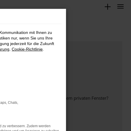
 Kommunikation mit Ihnen zu
stiken nur, wenn Sie uns Ihre
ung jederzeit für die Zukunft
ärung
,
Cookie-Richtlinie
.
inem anderen Browser oder in einem privaten Fenster?
Maps, Chats,
nd zu verbessern. Zudem werden
ht mehr unterstützt werden.