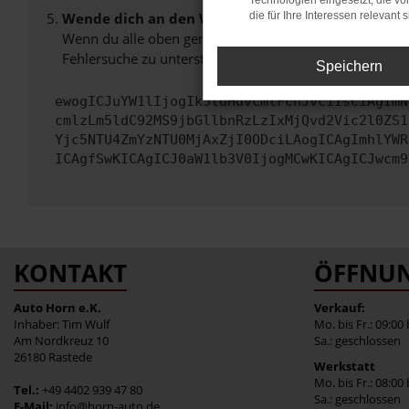
Technologien eingesetzt, die v
Wende dich an den Webseitenbetreiber.
die für Ihre Interessen relevant s
Wenn du alle oben genannten Schritte versucht hast, k
Fehlersuche zu unterstützen:
Speichern
ewogICJuYW1lIjogIk5ldHdvcmtFcnJvciIsCiAgImN
cmlzLm5ldC92MS9jbGllbnRzLzIxMjQvd2Vic2l0ZS1
Yjc5NTU4ZmYzNTU0MjAxZjI0ODciLAogICAgImhlYWR
ICAgfSwKICAgICJ0aW1lb3V0IjogMCwKICAgICJwcm9
KONTAKT
ÖFFNUN
Auto Horn e.K.
Verkauf:
Inhaber: Tim Wulf
Mo. bis Fr.: 09:00
Am Nordkreuz 10
Sa.: geschlossen
26180 Rastede
Werkstatt
Mo. bis Fr.: 08:00
Tel.:
+49 4402 939 47 80
Sa.: geschlossen
E-Mail:
info@horn-auto.de