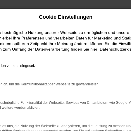
Cookie Einstellungen
ie bestmögliche Nutzung unserer Webseite zu ermöglichen und unsere
hierbei Ihre Präferenzen und verarbeiten Daten für Marketing und Stati
einem späteren Zeitpunkt Ihre Meinung ändern, können Sie die Einwillig
en zum Umfang der Datenverarbeitung finden Sie hier:
Datenschutzerkl
en von uns eingesetzt:
indung.
hine?
rlich, um die Kernfunktionalität der Webseite zu gewährleisten.
aden bestimmter Seiten verhindern. Funktioniert die Seite in e
estmögliche Funktionalität der Webseite. Services von Drittanbietern wie Google 
eitere werden aktiviert.
 zu beheben.
bssystem auf dem neuesten Stand sind.
 es uns, die Nutzung der Webseite zu analysieren, um die Leistung zu messen u
ko, sondern kann auch dazu führen, dass bestimmte Funktionen nic