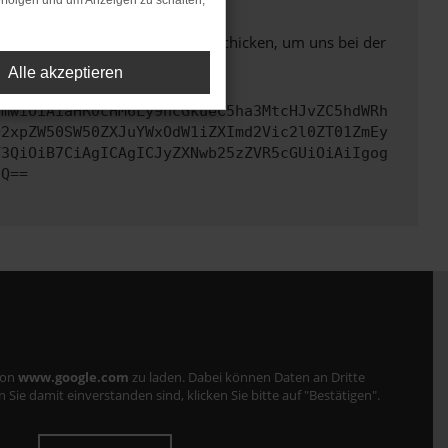
rfolgen und um Anzeigen zu schalten,
ben. Du kannst uns diesen Text schicken, um uns bei der
Alle akzeptieren
cmwiOiAiaHR0cHM6Ly9hcGkueC5ha3MtcHJvZC5hdWRh
Q2xpZW50SW50ZXJuYWxOdW1iZXImd2Vic2l0ZT01ZmEy
Y3QiOiB7CiAgICAgICJyZXNwb25zZVR5cGUiOiAiIgog
fQ==
von
www.google.com
zu laden. Dabei können Daten an Dritte
ie damit einverstanden sind, klicken Sie bitte auf "Bestätigen".