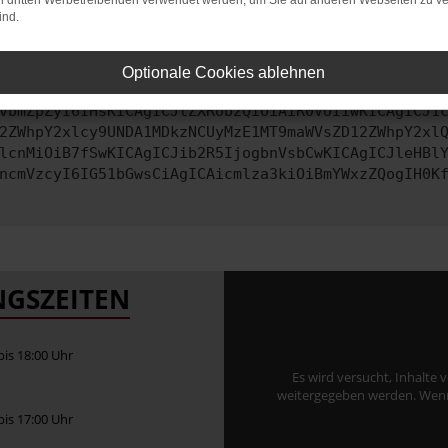
on dritten Werbetreibenden verwendet werden, um Sie auf anderen Webseiten zu ve
ind.
ontaktiere uns bitte. Wir werden versuchen, das Problem zu behe
Optionale Cookies ablehnen
vbmZpZyI6IHsKICAgICJtZXRob2QiOiAiR0VUIiwKICAgICJ1
2ZWhpY2xlcy9UNDA1MDkzNCUyMzE1MT9maWVsZD12ZWhpY2xl
lcnMiOiB7fSwKICAgICJib2R5IjogbnVsbCwKICAgICJleHBl
ncmVzcyI6IG51bGwsCiAgICAicmlza3kiOiBmYWxzZQogIH0K
GSZEITEN
 bis 18:00 Uhr
Es wird versucht, Inhalte 
weitergegeben werden. Wenn S
 bis 17:00 Uhr