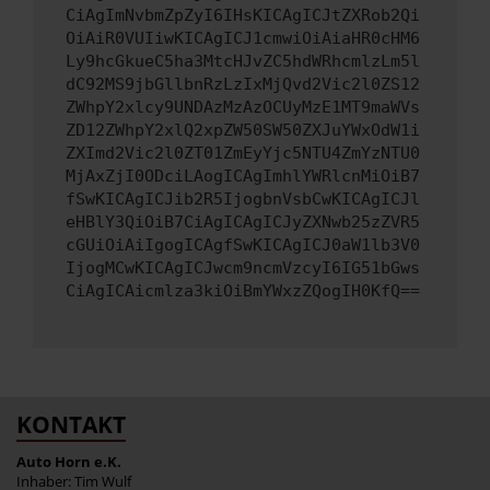
CiAgImNvbmZpZyI6IHsKICAgICJtZXRob2Qi
OiAiR0VUIiwKICAgICJ1cmwiOiAiaHR0cHM6
Ly9hcGkueC5ha3MtcHJvZC5hdWRhcmlzLm5l
dC92MS9jbGllbnRzLzIxMjQvd2Vic2l0ZS12
ZWhpY2xlcy9UNDAzMzAzOCUyMzE1MT9maWVs
ZD12ZWhpY2xlQ2xpZW50SW50ZXJuYWxOdW1i
ZXImd2Vic2l0ZT01ZmEyYjc5NTU4ZmYzNTU0
MjAxZjI0ODciLAogICAgImhlYWRlcnMiOiB7
fSwKICAgICJib2R5IjogbnVsbCwKICAgICJl
eHBlY3QiOiB7CiAgICAgICJyZXNwb25zZVR5
cGUiOiAiIgogICAgfSwKICAgICJ0aW1lb3V0
IjogMCwKICAgICJwcm9ncmVzcyI6IG51bGws
CiAgICAicmlza3kiOiBmYWxzZQogIH0KfQ==
KONTAKT
Auto Horn e.K.
Inhaber: Tim Wulf