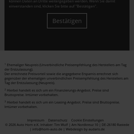
können Daten an Dritte weitergegeben werden. Wenn Sie damit
einverstanden sind, klicken Sie bitte auf "Bestätigen".
Bestätigen
1
Ehemaliger Neupreis (Unverbindliche Preisempfehlung des Herstellers am Tag
der Erstzulassung).
Der errechnete Preisvorteil sowie die angegebene Ersparnis errechnet sich
gegenüber der ehemaligen unverbindlichen Preisempfehlung des Herstellers am
Tag der Erstzulassung (Neupreis).
2
Hierbei handelt es sich um ein Finanzierungs-Angebot. Preise sind
Bruttopreise. Irrtümer vorbehalten.
3
Hierbei handelt es sich um ein Leasing-Angebot. Preise sind Bruttopreise.
Irrtümer vorbehalten.
Impressum
Datenschutz
Cookie Einstellungen
© 2026 Auto Horn e.K. Inhaber: Tim Wulf | Am Nordkreuz 10 | DE-26180 Rastede
| info@horn-auto.de |
Webdesign by audaris.de