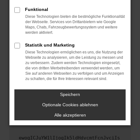
Fenster?
Funktional
Starte dein Gerät neu.
Diese Technologien bieten die bestmögliche Funktionalität
Das kann manchmal helfen, vorübergehende
der Webseite. Services von Drittanbietern wie Google
Maps, Chats, Fahrzeugbewertungssystem und weitere
Probleme zu beheben.
werden aktiviert.
Stelle sicher, dass dein Browser und dein
Betriebssystem auf dem neuesten Stand
Statistik und Marketing
sind.
Diese Technologien ermöglichen es uns, die Nutzung der
Webseite zu analysieren, um die Leistung zu messen und
Veraltete Software birgt nicht nur ein
zu verbessern. Zudem werden Technologien eingesetzt,
Sicherheitsrisiko, sondern kann auch dazu
die von dritten Werbetreibenden verwendet werden, um
führen, dass bestimmte Funktionen nicht mehr
Sie auf anderen Webseiten zu verfolgen und um Anzeigen
unterstützt werden.
zu schalten, die für Ihre Interessen relevant sind.
Wende dich an den Webseitenbetreiber.
Speichern
Wenn du alle oben genannten Schritte versucht
hast, kontaktiere uns bitte. Wir werden
Optionale Cookies ablehnen
versuchen, das Problem zu beheben. Du kannst
Alle akzeptieren
uns diesen Text schicken, um uns bei der
Fehlersuche zu unterstützen:
ewogICJuYW1lIjogIk5ldHdvcmtFcnJvciIs