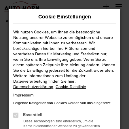
Zum
Hauptinhalt
Cookie Einstellungen
springen
Startseite
Fahrzeugverkauf
Fahrzeugbestand
Wir nutzen Cookies, um Ihnen die bestmögliche
Nutzung unserer Webseite zu ermöglichen und unsere
Kommunikation mit Ihnen zu verbessern. Wir
Fehler: Network Error
berücksichtigen hierbei Ihre Präferenzen und
verarbeiten Daten für Marketing und Statistiken nur,
Beim Laden ist ein Fehler aufgetreten.
wenn Sie uns Ihre Einwilligung geben. Wenn Sie zu
Hier sind ein paar Tipps, die dir helfen können:
einem späteren Zeitpunkt Ihre Meinung ändern, können
Sie die Einwilligung jederzeit für die Zukunft widerrufen.
Überprüfe deine Firewall und deine
Weitere Informationen zum Umfang der
Internetverbindung.
Datenverarbeitung finden Sie hier:
Datenschutzerklärung
,
Cookie-Richtlinie
.
Laden andere Webseiten, zum Beispiel deine
Suchmaschine?
Impressum
Prüfe deine Browsererweiterungen.
Folgende Kategorien von Cookies werden von uns eingesetzt:
Manche Erweiterungen, wie Werbeblocker,
Essentiell
können das Laden bestimmter Seiten
verhindern. Funktioniert die Seite in einem
Diese Technologien sind erforderlich, um die
Kernfunktionalität der Webseite zu gewährleisten.
anderen Browser oder in einem privaten