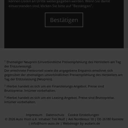
können Daten an Dritte weitergegeben werden. Wenn Sie damit
einverstanden sind, klicken Sie bitte auf "Bestätigen".
Bestätigen
1
Ehemaliger Neupreis (Unverbindliche Preisempfehlung des Herstellers am Tag
der Erstzulassung).
Der errechnete Preisvorteil sowie die angegebene Ersparnis errechnet sich
gegenüber der ehemaligen unverbindlichen Preisempfehlung des Herstellers am
Tag der Erstzulassung (Neupreis).
2
Hierbei handelt es sich um ein Finanzierungs-Angebot. Preise sind
Bruttopreise. Irrtümer vorbehalten.
3
Hierbei handelt es sich um ein Leasing-Angebot. Preise sind Bruttopreise.
Irrtümer vorbehalten.
Impressum
Datenschutz
Cookie Einstellungen
© 2026 Auto Horn e.K. Inhaber: Tim Wulf | Am Nordkreuz 10 | DE-26180 Rastede
| info@horn-auto.de |
Webdesign by audaris.de