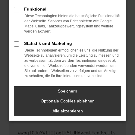
Fenster?
Funktional
Starte dein Gerät neu.
Diese Technologien bieten die bestmögliche Funktionalität
Das kann manchmal helfen, vorübergehende
der Webseite. Services von Drittanbietern wie Google
Maps, Chats, Fahrzeugbewertungssystem und weitere
Probleme zu beheben.
werden aktiviert.
Stelle sicher, dass dein Browser und dein
Betriebssystem auf dem neuesten Stand
Statistik und Marketing
sind.
Diese Technologien ermöglichen es uns, die Nutzung der
Webseite zu analysieren, um die Leistung zu messen und
Veraltete Software birgt nicht nur ein
zu verbessern. Zudem werden Technologien eingesetzt,
Sicherheitsrisiko, sondern kann auch dazu
die von dritten Werbetreibenden verwendet werden, um
führen, dass bestimmte Funktionen nicht mehr
Sie auf anderen Webseiten zu verfolgen und um Anzeigen
unterstützt werden.
zu schalten, die für Ihre Interessen relevant sind.
Wende dich an den Webseitenbetreiber.
Speichern
Wenn du alle oben genannten Schritte versucht
hast, kontaktiere uns bitte. Wir werden
Optionale Cookies ablehnen
versuchen, das Problem zu beheben. Du kannst
Alle akzeptieren
uns diesen Text schicken, um uns bei der
Fehlersuche zu unterstützen:
ewogICJuYW1lIjogIk5ldHdvcmtFcnJvciIs