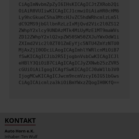
CiAgImNvbmZpZyI6IHsKICAgICJtZXRob2Qi
OiAiR0VUIiwKICAgICJ1cmwiOiAiaHR0cHM6
Ly9hcGkueC5ha3MtcHJvZC5hdWRhcmlzLm5l
dC92MS9jbGllbnRzLzIxMjQvd2Vic2l0ZS12
ZWhpY2xlcy9UNDAzMTk4MiUyMzE1MT9maWVs
ZD12ZWhpY2xlQ2xpZW50SW50ZXJuYWxOdW1i
ZXImd2Vic2l0ZT01ZmEyYjc5NTU4ZmYzNTU0
MjAxZjI0ODciLAogICAgImhlYWRlcnMiOiB7
fSwKICAgICJib2R5IjogbnVsbCwKICAgICJl
eHBlY3QiOiB7CiAgICAgICJyZXNwb25zZVR5
cGUiOiAiIgogICAgfSwKICAgICJ0aW1lb3V0
IjogMCwKICAgICJwcm9ncmVzcyI6IG51bGws
CiAgICAicmlza3kiOiBmYWxzZQogIH0KfQ==
KONTAKT
Auto Horn e.K.
Inhaber: Tim Wulf