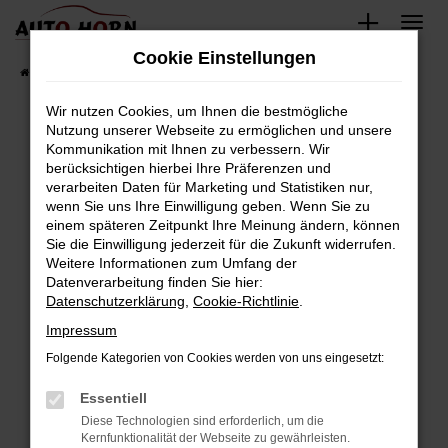
Zum
Hauptinhalt
Cookie Einstellungen
springen
Startseite
Fahrzeugverkauf
Fahrzeugbestand
Wir nutzen Cookies, um Ihnen die bestmögliche
Nutzung unserer Webseite zu ermöglichen und unsere
Kommunikation mit Ihnen zu verbessern. Wir
Fehler: Network Error
berücksichtigen hierbei Ihre Präferenzen und
verarbeiten Daten für Marketing und Statistiken nur,
Beim Laden ist ein Fehler aufgetreten.
wenn Sie uns Ihre Einwilligung geben. Wenn Sie zu
Hier sind ein paar Tipps, die dir helfen können:
einem späteren Zeitpunkt Ihre Meinung ändern, können
Sie die Einwilligung jederzeit für die Zukunft widerrufen.
Überprüfe deine Firewall und deine
Weitere Informationen zum Umfang der
Internetverbindung.
Datenverarbeitung finden Sie hier:
Datenschutzerklärung
,
Cookie-Richtlinie
.
Laden andere Webseiten, zum Beispiel deine
Suchmaschine?
Impressum
Prüfe deine Browsererweiterungen.
Folgende Kategorien von Cookies werden von uns eingesetzt:
Manche Erweiterungen, wie Werbeblocker,
Essentiell
können das Laden bestimmter Seiten
verhindern. Funktioniert die Seite in einem
Diese Technologien sind erforderlich, um die
Kernfunktionalität der Webseite zu gewährleisten.
anderen Browser oder in einem privaten