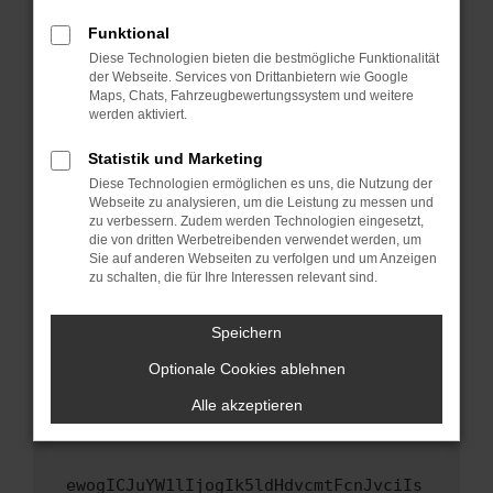
Fenster?
Funktional
Starte dein Gerät neu.
Diese Technologien bieten die bestmögliche Funktionalität
Das kann manchmal helfen, vorübergehende
der Webseite. Services von Drittanbietern wie Google
Maps, Chats, Fahrzeugbewertungssystem und weitere
Probleme zu beheben.
werden aktiviert.
Stelle sicher, dass dein Browser und dein
Betriebssystem auf dem neuesten Stand
Statistik und Marketing
sind.
Diese Technologien ermöglichen es uns, die Nutzung der
Webseite zu analysieren, um die Leistung zu messen und
Veraltete Software birgt nicht nur ein
zu verbessern. Zudem werden Technologien eingesetzt,
Sicherheitsrisiko, sondern kann auch dazu
die von dritten Werbetreibenden verwendet werden, um
führen, dass bestimmte Funktionen nicht mehr
Sie auf anderen Webseiten zu verfolgen und um Anzeigen
unterstützt werden.
zu schalten, die für Ihre Interessen relevant sind.
Wende dich an den Webseitenbetreiber.
Speichern
Wenn du alle oben genannten Schritte versucht
hast, kontaktiere uns bitte. Wir werden
Optionale Cookies ablehnen
versuchen, das Problem zu beheben. Du kannst
Alle akzeptieren
uns diesen Text schicken, um uns bei der
Fehlersuche zu unterstützen:
ewogICJuYW1lIjogIk5ldHdvcmtFcnJvciIs