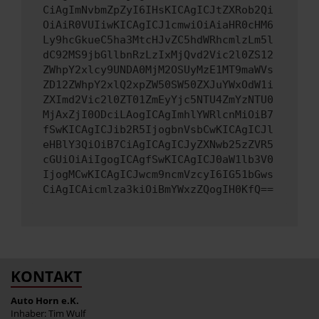
CiAgImNvbmZpZyI6IHsKICAgICJtZXRob2Qi
OiAiR0VUIiwKICAgICJ1cmwiOiAiaHR0cHM6
Ly9hcGkueC5ha3MtcHJvZC5hdWRhcmlzLm5l
dC92MS9jbGllbnRzLzIxMjQvd2Vic2l0ZS12
ZWhpY2xlcy9UNDA0MjM2OSUyMzE1MT9maWVs
ZD12ZWhpY2xlQ2xpZW50SW50ZXJuYWxOdW1i
ZXImd2Vic2l0ZT01ZmEyYjc5NTU4ZmYzNTU0
MjAxZjI0ODciLAogICAgImhlYWRlcnMiOiB7
fSwKICAgICJib2R5IjogbnVsbCwKICAgICJl
eHBlY3QiOiB7CiAgICAgICJyZXNwb25zZVR5
cGUiOiAiIgogICAgfSwKICAgICJ0aW1lb3V0
IjogMCwKICAgICJwcm9ncmVzcyI6IG51bGws
CiAgICAicmlza3kiOiBmYWxzZQogIH0KfQ==
KONTAKT
Auto Horn e.K.
Inhaber: Tim Wulf