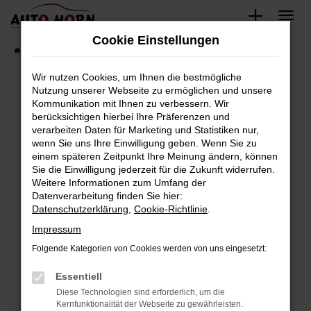
Zum
Hauptinhalt
Cookie Einstellungen
springen
Startseite
Fahrzeugverkauf
Fahrzeugbestand
Wir nutzen Cookies, um Ihnen die bestmögliche
Nutzung unserer Webseite zu ermöglichen und unsere
Kommunikation mit Ihnen zu verbessern. Wir
Fehler: Network Error
berücksichtigen hierbei Ihre Präferenzen und
verarbeiten Daten für Marketing und Statistiken nur,
Beim Laden ist ein Fehler aufgetreten.
wenn Sie uns Ihre Einwilligung geben. Wenn Sie zu
Hier sind ein paar Tipps, die dir helfen können:
einem späteren Zeitpunkt Ihre Meinung ändern, können
Sie die Einwilligung jederzeit für die Zukunft widerrufen.
Überprüfe deine Firewall und deine
Weitere Informationen zum Umfang der
Internetverbindung.
Datenverarbeitung finden Sie hier:
Datenschutzerklärung
,
Cookie-Richtlinie
.
Laden andere Webseiten, zum Beispiel deine
Suchmaschine?
Impressum
Prüfe deine Browsererweiterungen.
Folgende Kategorien von Cookies werden von uns eingesetzt:
Manche Erweiterungen, wie Werbeblocker,
Essentiell
können das Laden bestimmter Seiten
verhindern. Funktioniert die Seite in einem
Diese Technologien sind erforderlich, um die
Kernfunktionalität der Webseite zu gewährleisten.
anderen Browser oder in einem privaten