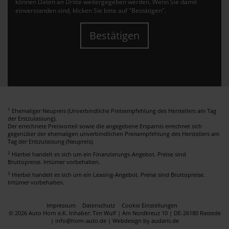
können Daten an Dritte weitergegeben werden. Wenn Sie damit
einverstanden sind, klicken Sie bitte auf "Bestätigen".
Bestätigen
1
Ehemaliger Neupreis (Unverbindliche Preisempfehlung des Herstellers am Tag
der Erstzulassung).
Der errechnete Preisvorteil sowie die angegebene Ersparnis errechnet sich
gegenüber der ehemaligen unverbindlichen Preisempfehlung des Herstellers am
Tag der Erstzulassung (Neupreis).
2
Hierbei handelt es sich um ein Finanzierungs-Angebot. Preise sind
Bruttopreise. Irrtümer vorbehalten.
3
Hierbei handelt es sich um ein Leasing-Angebot. Preise sind Bruttopreise.
Irrtümer vorbehalten.
Impressum
Datenschutz
Cookie Einstellungen
© 2026 Auto Horn e.K. Inhaber: Tim Wulf | Am Nordkreuz 10 | DE-26180 Rastede
| info@horn-auto.de |
Webdesign by audaris.de